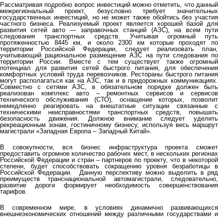
Рассматривая подробно вопрос инвестиций можно отметить, что данный
межрегиональный проект, безусловно требует значительных
государственных инвестиций, но не может также обойтись без участия
частного бизнеса. Реализуемый проект является хорошей базой для
развития сетей авто — заправочных станций (АЗС), на всем пути
следования транспортных средств. Учитывая огромный путь
протяженностью 8445 км, и около 2300 км которые проходят по
территории Российской Федерации, следует реализовать план,
учитывающий рациональное размещение АЗС на пути следования по
территории России. Вместе с тем существует также огромный
потенциал для развития сетей быстрого питания, для обеспечения
комфортных условий труда перевозчиков. Рестораны быстрого питания
могут располагаться как на АЗС, так и в придорожных коммуникациях.
Совместно с сетями АЗС, в обязательном порядке должен быть
реализован комплекс авто – ремонтных сервисов и сервисов
технического обслуживания (СТО), оснащение которых, позволит
немедленно реагировать на внештатные ситуации связанные с
техническими неисправностями транспортных средств, повышать
безопасность движения. Должное внимание следует уделить
рекреационным зонам, гостиничному бизнесу, используя весь маршрут
магистрали «Западная Европа – Западный Китай».
В совокупности, вся бизнес инфраструктура проекта сможет
предоставить огромное количество рабочих мест, в нескольких регионах
Российской Федерации и стран – партнеров по проекту, что в некоторой
степени, будет способствовать сокращению уровня безработицы в
Российской Федерации. Данную перспективу можно выделить в ряд
преимуществ транснациональной автомагистрали, следовательно,
развитие дороги формирует необходимость совершенствования
тарифов.
В современном мире, в условиях динамично развивающихся
внешнеэкономических отношений между различными государствами и