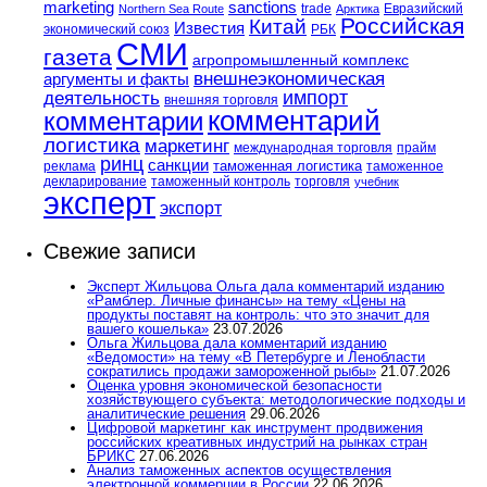
marketing
sanctions
trade
Евразийский
Northern Sea Route
Арктика
Российская
Китай
Известия
экономический союз
РБК
СМИ
газета
агропромышленный комплекс
внешнеэкономическая
аргументы и факты
импорт
деятельность
внешняя торговля
комментарий
комментарии
логистика
маркетинг
международная торговля
прайм
ринц
санкции
таможенная логистика
реклама
таможенное
декларирование
таможенный контроль
торговля
учебник
эксперт
экспорт
Свежие записи
Эксперт Жильцова Ольга дала комментарий изданию
«Рамблер. Личные финансы» на тему «Цены на
продукты поставят на контроль: что это значит для
вашего кошелька»
23.07.2026
Ольга Жильцова дала комментарий изданию
«Ведомости» на тему «В Петербурге и Ленобласти
сократились продажи замороженной рыбы»
21.07.2026
Оценка уровня экономической безопасности
хозяйствующего субъекта: методологические подходы и
аналитические решения
29.06.2026
Цифровой маркетинг как инструмент продвижения
российских креативных индустрий на рынках стран
БРИКС
27.06.2026
Анализ таможенных аспектов осуществления
электронной коммерции в России
22.06.2026