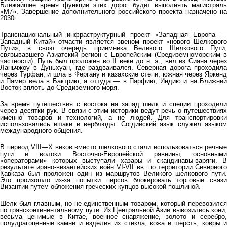
Ближайшее время функции этих дорог будет выполнять магистраль
«М7». Завершение дополнительного российского проекта назначено на
2030г.
Транснациональный инфраструктурный проект «Западная Европа —
Западный Китай» отчасти является звеном проект «нового Шелкового
Пути», в свою очередь приемника Великого Шелкового Пути,
связывавшего Азиатский регион с Европейским (Средиземноморским в
частности). Путь был проложен во II веке до н. э., вёл из Сианя через
Ланьчжоу в Дуньхуан, где раздваивался. Северная дорога проходила
через Турфан, и шла в Фергану и казахские степи, южная через Яркенд
и Памир вела в Бактрию, а оттуда — в Парфию, Индию и на Ближний
Восток вплоть до Средиземного моря.
За время путешествия с востока на запад шелк и специи проходили
через десятки рук. В связи с этим историки ведут речь о путешествиях
именно товаров и технологий, а не людей. Для транспортировки
использовались ишаки и верблюды. Согдийский язык служил языком
международного общения.
В период VIII—X веков вместо шелкового стали использоваться речные
пути и волоки Восточно-Европейской равнины, основными
«операторами» которых выступали хазары и скандинавы-варяги. В
результате ирано-византийских войн VI-VII вв. по территории Северного
Кавказа был проложен один из маршрутов Великого шелкового пути.
Это произошло из-за попытки персов блокировать торговые связи
Византии путем обложения греческих купцов высокой пошлиной.
Шелк был главным, но не единственным товаром, который перевозился
по трансконтинентальному пути. Из Центральной Азии вывозились кони,
весьма ценимые в Китае, военное снаряжение, золото и серебро,
полудрагоценные камни и изделия из стекла, кожа и шерсть, ковры и