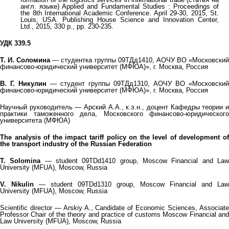
англ. языке) Applied and Fundamental Studies : Proceedings of
the 8th International Academic Conference. April 29-30, 2015, St.
Louis, USA. Publishing House Science and Innovation Center,
Ltd., 2015, 330 p., pp. 230-235.
УДК 339.5
Т. И. Соломина
— студентка группы 09ТДд1410, АОЧУ ВО «Московски
финансово-юридический университет (МФЮА)», г. Москва, Россия
В. Г. Никулин
— студент группы 09ТДд1310, АОЧУ ВО «Московский
финансово-юридический университет (МФЮА)», г. Москва, Россия
Научный руководитель — Арский А.А., к.э.н., доцент Кафедры теории и
практики таможенного дела, Московского финансово-юридического
университета (МФЮА)
The analysis of the impact tariff policy on the level of development of
the transport industry of the Russian Federation
T. Solomina
— student 09TDd1410 group, Moscow Financial and La
University (MFUA), Moscow, Russia
V. Nikulin
— student 09TDd1310 group, Moscow Financial and Law
University (MFUA), Moscow, Russia
Scientific director — Arskiy A., Candidate of Economic Sciences, Associate
Professor Chair of the theory and practice of customs Moscow Financial and
Law University (MFUA), Moscow, Russia