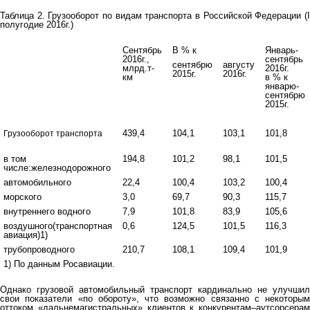
Таблица 2. Грузооборот по видам транспорта в Российской Федерации (I
полугодие 2016г.)
Сентябрь
В % к
Январь-
2016г.,
сентябрь
сентябрю
августу
млрд.т-
2016г.
2015г.
2016г.
км
в % к
январю-
сентябрю
2015г.
439,4
104,1
103,1
101,8
Грузооборот транспорта
в том
194,8
101,2
98,1
101,5
числе:железнодорожного
автомобильного
22,4
100,4
103,2
100,4
морского
3,0
69,7
90,3
115,7
внутреннего водного
7,9
101,8
83,9
105,6
воздушного(транспортная
0,6
124,5
101,5
116,3
авиация)1)
трубопроводного
210,7
108,1
109,4
101,9
1) По данным Росавиации.
Однако грузовой автомобильный транспорт кардинально не улучшил
свои показатели «по обороту», что возможно связанно с некоторым
оттоком «дальнемагистральных» клиентов к конкурентам–аутсорсерам