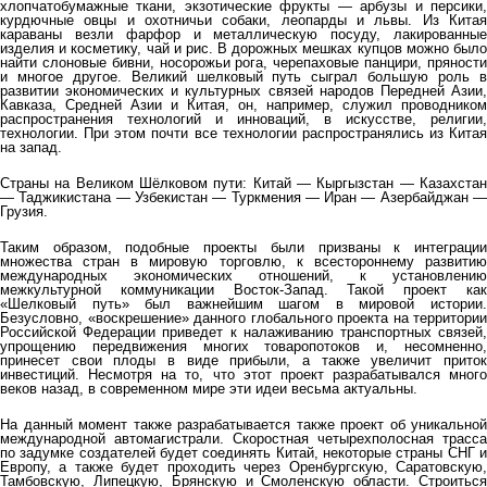
хлопчатобумажные ткани, экзотические фрукты — арбузы и персики,
курдючные овцы и охотничьи собаки, леопарды и львы. Из Китая
караваны везли фарфор и металлическую посуду, лакированные
изделия и косметику, чай и рис. В дорожных мешках купцов можно было
найти слоновые бивни, носорожьи рога, черепаховые панцири, пряности
и многое другое. Великий шелковый путь сыграл большую роль в
развитии экономических и культурных связей народов Передней Азии,
Кавказа, Средней Азии и Китая, он, например, служил проводником
распространения технологий и инноваций, в искусстве, религии,
технологии. При этом почти все технологии распространялись из Китая
на запад.
Страны на Великом Шёлковом пути: Китай — Кыргызстан — Казахстан
— Таджикистана — Узбекистан — Туркмения — Иран — Азербайджан —
Грузия.
Таким образом, подобные проекты были призваны к интеграции
множества стран в мировую торговлю, к всестороннему развитию
международных экономических отношений, к установлению
межкультурной коммуникации Восток-Запад. Такой проект как
«Шелковый путь» был важнейшим шагом в мировой истории.
Безусловно, «воскрешение» данного глобального проекта на территории
Российской Федерации приведет к налаживанию транспортных связей,
упрощению передвижения многих товаропотоков и, несомненно,
принесет свои плоды в виде прибыли, а также увеличит приток
инвестиций. Несмотря на то, что этот проект разрабатывался много
веков назад, в современном мире эти идеи весьма актуальны.
На данный момент также разрабатывается также проект об уникальной
международной автомагистрали. Скоростная четырехполосная трасса
по задумке создателей будет соединять Китай, некоторые страны СНГ и
Европу, а также будет проходить через Оренбургскую, Саратовскую,
Тамбовскую, Липецкую, Брянскую и Смоленскую области. Строиться