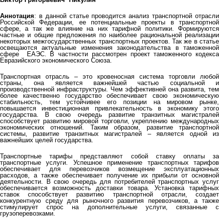
Аннотация
: в данной статье проводится анализ транспортной отрасли
Российской Федерации, ее потенциальные проекты в транспортной
сфере, а так же влияние на них тарифной политики. Формируются
частные и общие предложения по наиболее рациональной реализации
некоторых межгосударственных транспортных проектов. Так же в статье
освещаются актуальные изменения законодательства в таможенной
сфере ЕАЭС. В частности рассмотрен проект таможенного кодекса
Евразийского экономического Союза.
Транспортная отрасль – это кровеносная система торговли любой
страны, она является важнейшей частью социальной и
производственной инфраструктуры. Чем эффективней она развита, тем
более качественно государство обеспечивает свою экономическую
стабильность, тем устойчивее его позиции на мировом рынке,
повышается инвестиционная привлекательность в экономику этого
государства. В свою очередь развитие транзитных магистралей
способствует развитию мировой торговли, укреплению международных
экономических отношений. Таким образом, развитие транспортной
системы, развитие транзитных магистралей – является одной из
важнейших целей государства.
Транспортные тарифы представляют собой ставку оплаты за
транспортные услуги. Успешное применение транспортных тарифов
обеспечивает для перевозчиков возмещение эксплуатационных
расходов, а также обеспечивает получение их прибыли от основной
деятельности. В свою очередь для потребителей транспортных услуг
обеспечивается возможность доставки товара. Установка тарифных
ставок способствует развитию транспортной отрасли, создает
конкурентную среду для рыночного развития перевозчиков, а также
стимулирует спрос на дополнительные услуги, связанные с
грузоперевозками.