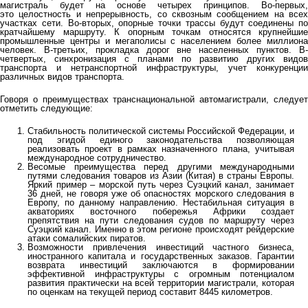
магистраль будет на основе четырех принципов. Во-первых,
это целостность и непрерывность, со сквозным сообщением на всех
участках сети. Во-вторых, опорные точки трассы будут соединены по
кратчайшему маршруту. К опорным точкам относятся крупнейшие
промышленные центры и мегаполисы с населением более миллиона
человек. В-третьих, прокладка дорог вне населенных пунктов. В-
четвертых, синхронизация с планами по развитию других видов
транспорта и нетранспортной инфраструктуры, учет конкуренции
различных видов транспорта.
Говоря о преимуществах транснациональной автомагистрали, следует
отметить следующие:
Стабильность политической системы Российской Федерации, и
под эгидой единого законодательства позволяющая
реализовать проект в рамках назначенного плана, учитывая
международное сотрудничество.
Весомые преимущества перед другими международными
путями следования товаров из Азии (Китая) в страны Европы.
Яркий пример – морской путь через Суэцкий канал, занимает
36 дней, не говоря уже об опасностях морского следования в
Европу, по данному направлению. Нестабильная ситуация в
акваториях восточного побережья Африки создает
препятствия на пути следования судов по маршруту через
Суэцкий канал. Именно в этом регионе происходят рейдерские
атаки сомалийских пиратов.
Возможности привлечения инвестиций частного бизнеса,
иностранного капитала и государственных заказов. Гарантии
возврата инвестиций заключаются в формировании
эффективной инфраструктуры с огромным потенциалом
развития практически на всей территории магистрали, которая
по оценкам на текущей период составит 8445 километров.