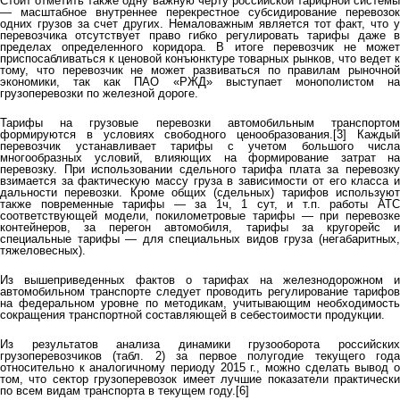
Стоит отметить также одну важную черту российской тарифной системы
— масштабное внутреннее перекрестное субсидирование перевозок
одних грузов за счет других. Немаловажным является тот факт, что у
перевозчика отсутствует право гибко регулировать тарифы даже в
пределах определенного коридора. В итоге перевозчик не может
приспосабливаться к ценовой конъюнктуре товарных рынков, что ведет к
тому, что перевозчик не может развиваться по правилам рыночной
экономики, так как ПАО «РЖД» выступает монополистом на
грузоперевозки по железной дороге.
Тарифы на грузовые перевозки автомобильным транспортом
формируются в условиях свободного ценообразования.[3] Каждый
перевозчик устанавливает тарифы с учетом большого числа
многообразных условий, влияющих на формирование затрат на
перевозку. При использовании сдельного тарифа плата за перевозку
взимается за фактическую массу груза в зависимости от его класса и
дальности перевозки. Кроме общих (сдельных) тарифов используют
также повременные тарифы — за 1ч, 1 сут, и т.п. работы АТС
соответствующей модели, покилометровые тарифы — при перевозке
контейнеров, за перегон автомобиля, тарифы за кругорейс и
специальные тарифы — для специальных видов груза (негабаритных,
тяжеловесных).
Из вышеприведенных фактов о тарифах на железнодорожном и
автомобильном транспорте следует проводить регулирование тарифов
на федеральном уровне по методикам, учитывающим необходимость
сокращения транспортной составляющей в себестоимости продукции.
Из результатов анализа динамики грузооборота российских
грузоперевозчиков (табл. 2) за первое полугодие текущего года
относительно к аналогичному периоду 2015 г., можно сделать вывод о
том, что сектор грузоперевозок имеет лучшие показатели практически
по всем видам транспорта в текущем году.[6]