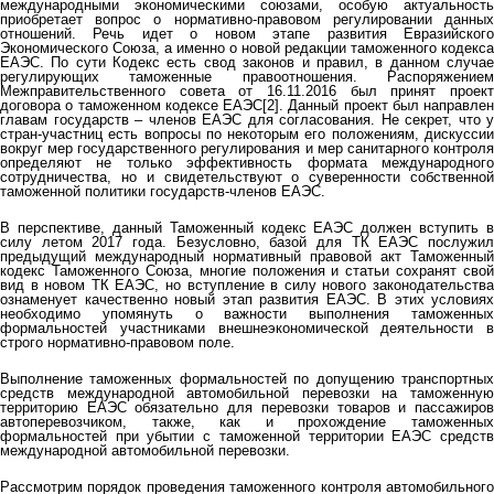
международными экономическими союзами, особую актуальность
приобретает вопрос о нормативно-правовом регулировании данных
отношений. Речь идет о новом этапе развития Евразийского
Экономического Союза, а именно о новой редакции таможенного кодекса
ЕАЭС. По сути Кодекс есть свод законов и правил, в данном случае
регулирующих таможенные правоотношения. Распоряжением
Межправительственного совета от 16.11.2016 был принят проект
договора о таможенном кодексе ЕАЭС[2]. Данный проект был направлен
главам государств – членов ЕАЭС для согласования. Не секрет, что у
стран-участниц есть вопросы по некоторым его положениям, дискуссии
вокруг мер государственного регулирования и мер санитарного контроля
определяют не только эффективность формата международного
сотрудничества, но и свидетельствуют о суверенности собственной
таможенной политики государств-членов ЕАЭС.
В перспективе, данный Таможенный кодекс ЕАЭС должен вступить в
силу летом 2017 года. Безусловно, базой для ТК ЕАЭС послужил
предыдущий международный нормативный правовой акт Таможенный
кодекс Таможенного Союза, многие положения и статьи сохранят свой
вид в новом ТК ЕАЭС, но вступление в силу нового законодательства
ознаменует качественно новый этап развития ЕАЭС. В этих условиях
необходимо упомянуть о важности выполнения таможенных
формальностей участниками внешнеэкономической деятельности в
строго нормативно-правовом поле.
Выполнение таможенных формальностей по допущению транспортных
средств международной автомобильной перевозки на таможенную
территорию ЕАЭС обязательно для перевозки товаров и пассажиров
автоперевозчиком, также, как и прохождение таможенных
формальностей при убытии с таможенной территории ЕАЭС средств
международной автомобильной перевозки.
Рассмотрим порядок проведения таможенного контроля автомобильного