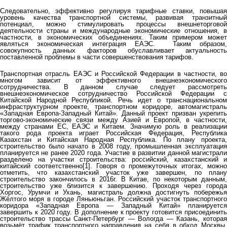
Следовательно, эффективно регулируя тарифные ставки, повышая
уровень качества транспортной системы, развивая транзитный
потенциал, можно стимулировать процессы внешнеторговой
деятельности страны и международные экономические отношения, в
частности, в экономических объединениях. Таким примером может
являться экономическая интеграция ЕАЭС. Таким образом,
совокупность данных факторов обуславливает актуальность
поставленной проблемы в части совершенствования тарифов.
Транспортная отрасль ЕАЭС и Российской Федерации в частности, во
многом зависит от эффективного внешнеэкономического
сотрудничества. В данном случае следует рассмотреть
внешнеэкономическое сотрудничество Российской Федерации с
Китайской Народной Республикой. Речь идет о транснациональном
инфраструктурном проекте, транспортном коридоре, автомагистраль
«Западная Европа-Западный Китай». Данный проект призван укрепить
торгово-экономические связи между Азией и Европой, в частности,
между странами ЕС, ЕАЭС и Китаем. Значимую роль в реализации
такого рода проекта играет Российская Федерация, Республика
Казахстан и Китайская Народная Республика. По плану проекта,
строительство было начато в 2008 году, промышленная эксплуатация
планируется не ранее 2020 года. Участие в развитии данной магистрали
разделено на участки строительства: российский, казахстанский и
китайский соответственно[1]. Говоря о промежуточных итогах, можно
отметить, что казахстанский участок уже завершен, по плану
строительство закончилось в 2016г. В Китае, по некоторым данным,
строительство уже близится к завершению. Проходя через города
Хоргос, Урумчи и Ухань, магистраль должна достигнуть побережья
Жёлтого моря в городе Ляньюньган. Российский участок транспортного
коридора «Западная Европа — Западный Китай» планируется
завершить к 2020 году. В дополнение к проекту готовится присоединить
строительство трассы Санкт-Петербург — Вологда — Казань, которая
возьмёт трафик транспортного направления на себя в обход Москвы.