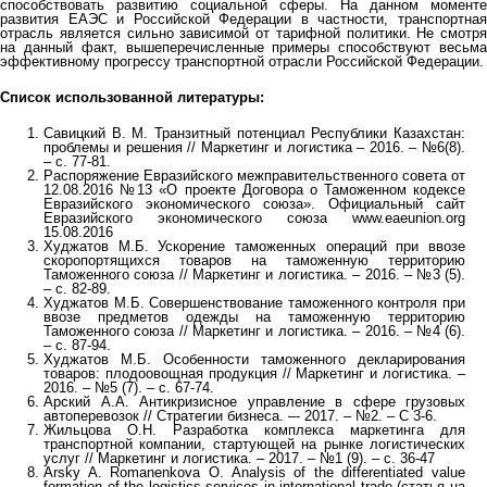
способствовать развитию социальной сферы. На данном моменте
развития ЕАЭС и Российской Федерации в частности, транспортная
отрасль является сильно зависимой от тарифной политики. Не смотря
на данный факт, вышеперечисленные примеры способствуют весьма
эффективному прогрессу транспортной отрасли Российской Федерации.
Список использованной литературы:
Савицкий В. М. Транзитный потенциал Республики Казахстан:
проблемы и решения // Маркетинг и логистика – 2016. – №6(8).
– с. 77-81.
Распоряжение Евразийского межправительственного совета от
12.08.2016 №13 «О проекте Договора о Таможенном кодексе
Евразийского экономического союза». Официальный сайт
Евразийского экономического союза www.eaeunion.org
15.08.2016
Худжатов М.Б. Ускорение таможенных операций при ввозе
скоропортящихся товаров на таможенную территорию
Таможенного союза // Маркетинг и логистика. – 2016. – №3 (5).
– с. 82-89.
Худжатов М.Б. Совершенствование таможенного контроля при
ввозе предметов одежды на таможенную территорию
Таможенного союза // Маркетинг и логистика. – 2016. – №4 (6).
– с. 87-94.
Худжатов М.Б. Особенности таможенного декларирования
товаров: плодоовощная продукция // Маркетинг и логистика. –
2016. – №5 (7). – с. 67-74.
Арский А.А. Антикризисное управление в сфере грузовых
автоперевозок // Стратегии бизнеса. –- 2017. – №2. – С 3-6.
Жильцова О.Н. Разработка комплекса маркетинга для
транспортной компании, стартующей на рынке логистических
услуг // Маркетинг и логистика. – 2017. – №1 (9). – с. 36-47
Arsky A. Romanenkova O. Analysis of the differentiated value
formation of the logistics services in international trade (статья на