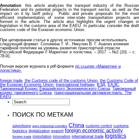
Annotation
: this article analyzes the transport industry of the Russian
Federation and its potential projects in the transport sector, as well as the
impact on it by tariff policy. Public and private proposals for the most
efficient implementation of some inter-state transportation projects are
formed in the article. The article also highlights the urgent changes in
legislation in the customs area of the EAEU. In particular, consider the draft
customs code of the Eurasian economic Union.
При цитировании статьи в других источниках просим использовать
следующий формат: Соломина Т. И., Никулин В. Г. Анализ влияния
тарифной политики на уровень развития транспортной отрасли
Российской Федерации // Маркетинг и логистика. – 2017. – №2 (10). – с.
78-91.
Полная версия журнала в pdf-формате
по ссылке «Маркетинг и
логистика».
foreign trade
,
the Customs code of the customs Union
,
the Customs Code of
the Eurasian Economic Union
,
transnational highway
,
ВЭД
,
ЕАЭС
,
Таможенный Кодекс Евразийского Экономического Союза
,
Таможенный
кодекс таможенного Союза
,
транснациональная автомагистраль. The
EAEU
ПОИСК ПО МЕТКАМ
China
customs
advertising
customs control
agro-industrial complex
foreign economic activity
logistics
export
digitalization
logistics
international trade
importation
innovation
foreign trade