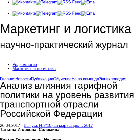
Маркетинг и логистика
научно-практический журнал
Добрый вечер! Сегодня
Пятница 7 августа 2026 г.
Редколлегия
Маркетинг и логистика
Главная
Новости
Публикации
Обучение
Наша команда
Энциклопедия
Анализ влияния тарифной
политики на уровень развития
транспортной отрасли
Российской Федерации
26.04.2017
Выпуск №2(10) за март-апрель 2017
Татьяна Игоревна
Соломина
Виктор Григорьевич
Никулин