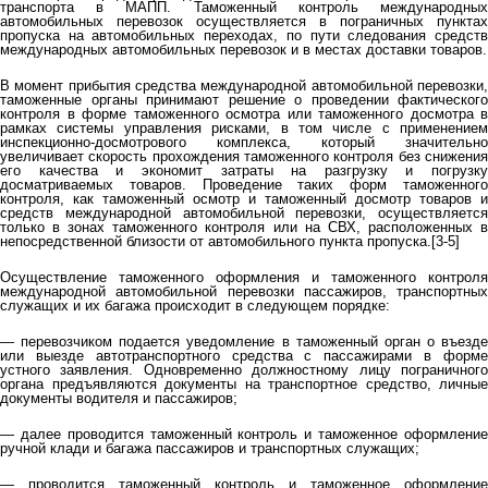
транспорта в МАПП. Таможенный контроль международных
автомобильных перевозок осуществляется в пограничных пунктах
пропуска на автомобильных переходах, по пути следования средств
международных автомобильных перевозок и в местах доставки товаров.
В момент прибытия средства международной автомобильной перевозки,
таможенные органы принимают решение о проведении фактического
контроля в форме таможенного осмотра или таможенного досмотра в
рамках системы управления рисками, в том числе с применением
инспекционно-досмотрового комплекса, который значительно
увеличивает скорость прохождения таможенного контроля без снижения
его качества и экономит затраты на разгрузку и погрузку
досматриваемых товаров. Проведение таких форм таможенного
контроля, как таможенный осмотр и таможенный досмотр товаров и
средств международной автомобильной перевозки, осуществляется
только в зонах таможенного контроля или на СВХ, расположенных в
непосредственной близости от автомобильного пункта пропуска.[3-5]
Осуществление таможенного оформления и таможенного контроля
международной автомобильной перевозки пассажиров, транспортных
служащих и их багажа происходит в следующем порядке:
— перевозчиком подается уведомление в таможенный орган о въезде
или выезде автотранспортного средства с пассажирами в форме
устного заявления. Одновременно должностному лицу пограничного
органа предъявляются документы на транспортное средство, личные
документы водителя и пассажиров;
— далее проводится таможенный контроль и таможенное оформление
ручной клади и багажа пассажиров и транспортных служащих;
— проводится таможенный контроль и таможенное оформление