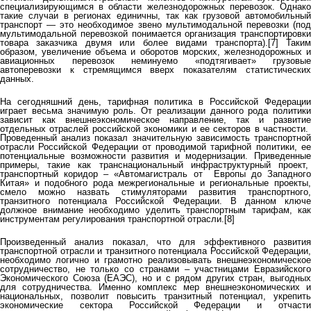
специализирующимся в области железнодорожных перевозок. Однако
такие случаи в регионах единичны, так как грузовой автомобильный
транспорт — это необходимое звено мультимодальной перевозки (под
мультимодальной перевозкой понимается организация транспортировки
товара заказчика двумя или более видами транспорта).[7] Таким
образом, увеличение объема и оборотов морских, железнодорожных и
авиационных перевозок неминуемо «подтягивает» грузовые
автоперевозки к стремящимся вверх показателям статистических
данных.
На сегодняшний день, тарифная политика в Российской Федерации
играет весьма значимую роль. От реализации данного рода политики
зависит как внешнеэкономическое направление, так и развитие
отдельных отраслей российской экономики и ее секторов в частности.
Проведенный анализ показал значительную зависимость транспортной
отрасли Российской Федерации от проводимой тарифной политики, ее
потенциальные возможности развития и модернизации. Приведенные
примеры, такие как транснациональный инфраструктурный проект,
транспортный коридор – «Автомагистраль от Европы до Западного
Китая» и подобного рода межрегиональные и региональные проекты,
смело можно назвать стимуляторами развития транспортного,
транзитного потенциала Российской Федерации. В данном ключе
должное внимание необходимо уделить транспортным тарифам, как
инструментам регулирования транспортной отрасли.[8]
Произведенный анализ показал, что для эффективного развития
транспортной отрасли и транзитного потенциала Российской Федерации,
необходимо логично и грамотно реализовывать внешнеэкономическое
сотрудничество, не только со странами – участницами Евразийского
Экономического Союза (ЕАЭС), но и с рядом других стран, выгодных
для сотрудничества. Именно комплекс мер внешнеэкономических и
национальных, позволит повысить транзитный потенциал, укрепить
экономические сектора Российской Федерации и отчасти