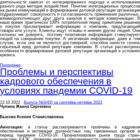
деятельности зависит от интегрированного подхода и использования
разного рода методик воздействия. Понятие интеграционных процессов
на рынке коммуникаций в формировании деловой репутации организации
подразумевает совокупность и согласованность применения различных,
взаимодополняющих друг друга каналов и методик коммуникации. В
наше время практически 100% потребителей перед принятием решения
о покупке просматривают информацию о компании, предлагающей
товары или услуги. Клиенты ищут отзывы и мнения других людей. Они
склонны им доверять, поэтому позитивная информация стимулируют
людей на совершение покупки. А негативная информации, даже в том
случае, если она не является достоверной, способна нанести сочень
серьезный вред деловой репутации компании. В статье рассмотрены
особенности формирования деловой репутации организаций в условиях
кризиса.
Подробнее
Проблемы и перспективы
кадрового обеспечения в
условиях пандемии COVID-19
13.10.2022
Выпуск №5(43) за сентябрь-октябрь 2022
Чупина Жанна Сергеевна
Быкова Ксения Станиславовна
Аннотация:
в статье рассматриваются проблемы в кадровом
обеспечении и мотивации должностных лиц таможенных органов в
период пандемии COVID-19. Проанализирован рынок труда стран-
участниц ЕАЭС, проведён анализ обеспеченности таможенных органов