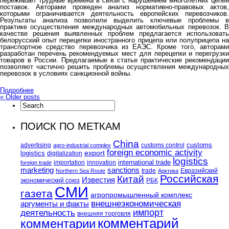
переживает трудные времена в связи с нарушением многолетних цепей
поставок. Авторами проведен анализ нормативно-правовых актов,
которыми ограничивается деятельность европейских перевозчиков.
Результаты анализа позволили выделить ключевые проблемы в
практике осуществления международных автомобильных перевозок. В
качестве решения выявленных проблем предлагается использовать
белорусский опыт перецепки иностранного прицепа или полуприцепа на
транспортное средство перевозчика из ЕАЭС. Кроме того, авторами
разработан перечень рекомендуемых мест для перецепки и перегрузки
товаров в России. Предлагаемые в статье практические рекомендации
позволяют частично решить проблемы осуществления международных
перевозок в условиях санкционной войны.
Подробнее
«
Older posts
ПОИСК ПО МЕТКАМ
China
customs
advertising
customs control
agro-industrial complex
foreign economic activity
logistics
export
digitalization
logistics
international trade
importation
innovation
foreign trade
marketing
sanctions
trade
Евразийский
Northern Sea Route
Арктика
Российская
Китай
Известия
экономический союз
РБК
СМИ
газета
агропромышленный комплекс
внешнеэкономическая
аргументы и факты
импорт
деятельность
внешняя торговля
комментарий
комментарии