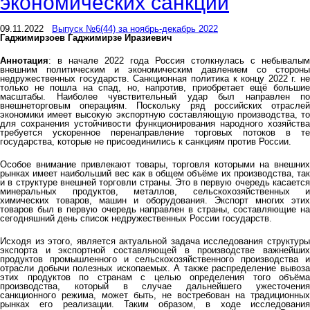
экономических санкций
09.11.2022
Выпуск №6(44) за ноябрь-декабрь 2022
Гаджимирзоев Гаджимирзе Иразиевич
Аннотация
: в начале 2022 года Россия столкнулась с небывалым
внешним политическим и экономическим давлением со стороны
недружественных государств. Санкционная политика к концу 2022 г. не
только не пошла на спад, но, напротив, приобретает ещё большие
масштабы. Наиболее чувствительный удар был направлен по
внешнеторговым операциям. Поскольку ряд российских отраслей
экономики имеет высокую экспортную составляющую производства, то
для сохранения устойчивости функционирования народного хозяйства
требуется ускоренное перенаправление торговых потоков в те
государства, которые не присоединились к санкциям против России.
Особое внимание привлекают товары, торговля которыми на внешних
рынках имеет наибольший вес как в общем объёме их производства, так
и в структуре внешней торговли страны. Это в первую очередь касается
минеральных продуктов, металлов, сельскохозяйственных и
химических товаров, машин и оборудования. Экспорт многих этих
товаров был в первую очередь направлен в страны, составляющие на
сегодняшний день список недружественных России государств.
Исходя из этого, является актуальной задача исследования структуры
экспорта и экспортной составляющей в производстве важнейших
продуктов промышленного и сельскохозяйственного производства и
отрасли добычи полезных ископаемых. А также распределение вывоза
этих продуктов по странам с целью определения того объёма
производства, который в случае дальнейшего ужесточения
санкционного режима, может быть, не востребован на традиционных
рынках его реализации. Таким образом, в ходе исследования