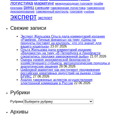
логистика
маркетинг
международная торговля
прайм
ринц
санкции
таможенная логистика
реклама
таможенное
декларирование
таможенный контроль
торговля
учебник
эксперт
экспорт
Свежие записи
Эксперт Жильцова Ольга дала комментарий изданию
«Рамблер. Личные финансы» на тему «Цены на
продукты поставят на контроль: что это значит для
вашего кошелька»
23.07.2026
Ольга Жильцова дала комментарий изданию
«Ведомости» на тему «В Петербурге и Ленобласти
сократились продажи замороженной рыбы»
21.07.2026
Оценка уровня экономической безопасности
хозяйствующего субъекта: методологические подходы и
аналитические решения
29.06.2026
Цифровой маркетинг как инструмент продвижения
российских креативных индустрий на рынках стран
БРИКС
27.06.2026
Анализ таможенных аспектов осуществления
электронной коммерции в России
22.06.2026
Рубрики
Рубрики
Архивы