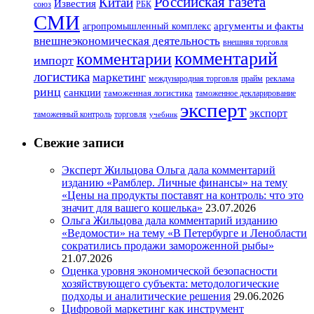
Российская газета
Китай
Известия
союз
РБК
СМИ
аргументы и факты
агропромышленный комплекс
внешнеэкономическая деятельность
внешняя торговля
комментарий
комментарии
импорт
логистика
маркетинг
международная торговля
прайм
реклама
ринц
санкции
таможенная логистика
таможенное декларирование
эксперт
экспорт
таможенный контроль
торговля
учебник
Свежие записи
Эксперт Жильцова Ольга дала комментарий
изданию «Рамблер. Личные финансы» на тему
«Цены на продукты поставят на контроль: что это
значит для вашего кошелька»
23.07.2026
Ольга Жильцова дала комментарий изданию
«Ведомости» на тему «В Петербурге и Ленобласти
сократились продажи замороженной рыбы»
21.07.2026
Оценка уровня экономической безопасности
хозяйствующего субъекта: методологические
подходы и аналитические решения
29.06.2026
Цифровой маркетинг как инструмент