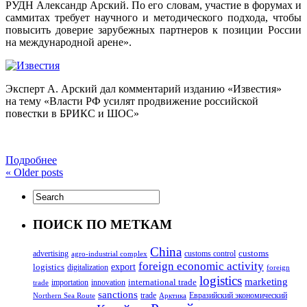
РУДН Александр Арский. По его словам, участие в форумах и
саммитах требует научного и методического подхода, чтобы
повысить доверие зарубежных партнеров к позиции России
на международной арене».
Эксперт А. Арский дал комментарий изданию «Известия»
на тему «Власти РФ усилят продвижение российской
повестки в БРИКС и ШОС»
Подробнее
«
Older posts
ПОИСК ПО МЕТКАМ
China
customs
advertising
customs control
agro-industrial complex
foreign economic activity
logistics
export
digitalization
foreign
logistics
marketing
innovation
international trade
importation
trade
sanctions
trade
Евразийский экономический
Northern Sea Route
Арктика