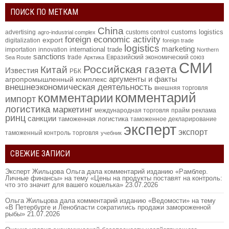
ПОИСК ПО МЕТКАМ
China
customs logistics
advertising
customs control
agro-industrial complex
foreign economic activity
export
digitalization
foreign trade
logistics
marketing
international trade
importation
innovation
Northern
sanctions
trade
Евразийский экономический союз
Sea Route
Арктика
СМИ
Российская газета
Китай
Известия
РБК
аргументы и факты
агропромышленный комплекс
внешнеэкономическая деятельность
внешняя торговля
комментарий
комментарии
импорт
логистика
маркетинг
международная торговля
прайм
реклама
ринц
санкции
таможенная логистика
таможенное декларирование
эксперт
экспорт
таможенный контроль
торговля
учебник
СВЕЖИЕ ЗАПИСИ
Эксперт Жильцова Ольга дала комментарий изданию «Рамблер.
Личные финансы» на тему «Цены на продукты поставят на контроль:
что это значит для вашего кошелька»
23.07.2026
Ольга Жильцова дала комментарий изданию «Ведомости» на тему
«В Петербурге и Ленобласти сократились продажи замороженной
рыбы»
21.07.2026