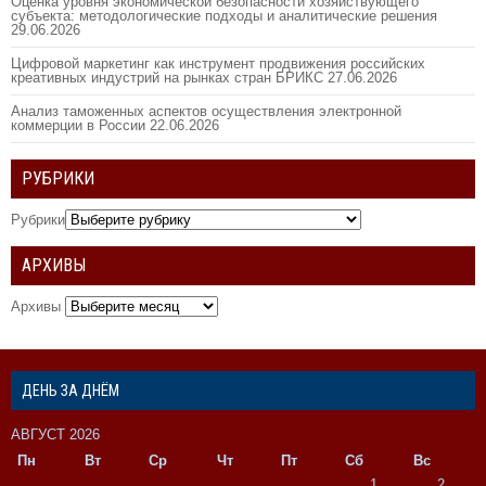
Оценка уровня экономической безопасности хозяйствующего
субъекта: методологические подходы и аналитические решения
29.06.2026
Цифровой маркетинг как инструмент продвижения российских
креативных индустрий на рынках стран БРИКС
27.06.2026
Анализ таможенных аспектов осуществления электронной
коммерции в России
22.06.2026
РУБРИКИ
Рубрики
АРХИВЫ
Архивы
ДЕНЬ ЗА ДНЁМ
АВГУСТ 2026
Пн
Вт
Ср
Чт
Пт
Сб
Вс
1
2