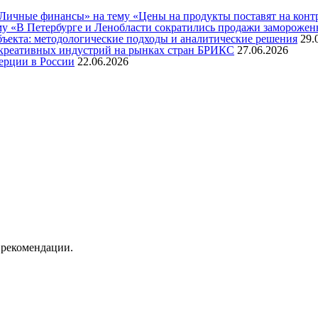
ичные финансы» на тему «Цены на продукты поставят на контро
му «В Петербурге и Ленобласти сократились продажи замороже
бъекта: методологические подходы и аналитические решения
29.
креативных индустрий на рынках стран БРИКС
27.06.2026
ерции в России
22.06.2026
 рекомендации.