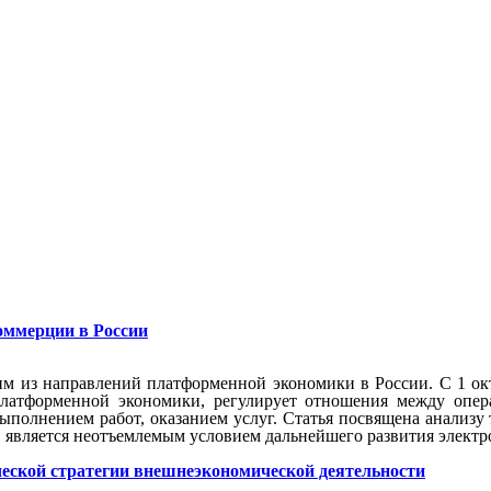
оммерции в России
им из направлений платформенной экономики в России. С 1 окт
латформенной экономики, регулирует отношения между опер
выполнением работ, оказанием услуг. Статья посвящена анализ
является неотъемлемым условием дальнейшего развития электр
ческой стратегии внешнеэкономической деятельности