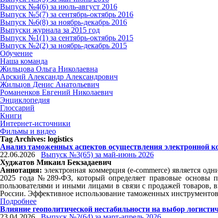
Выпуск №4(6) за июль-август 2016
Выпуск №5(7) за сентябрь-октябрь 2016
Выпуск №6(8) за ноябрь-декабрь 2016
Выпуски журнала за 2015 год
Выпуск №1(1) за сентябрь-октябрь 2015
Выпуск №2(2) за ноябрь-декабрь 2015
Обучение
Наша команда
Жильцова Ольга Николаевна
Арский Александр Александрович
Жильцов Денис Анатольевич
Романенков Евгений Николаевич
Энциклопедия
Глоссарий
Книги
Интернет-источники
Фильмы и видео
Tag Archives:
logistics
Анализ таможенных аспектов осуществления электронной к
22.06.2026
Выпуск №3(65) за май-июнь 2026
Худжатов Микаил Бекзадаевич
Аннотация:
электронная коммерция (e-commerce) является одн
2025 года №289-ФЗ, который определяет правовые основы п
пользователями и иными лицами в связи с продажей товаров, 
России. Эффективное использование таможенных инструментов 
Подробнее
Влияние геополитической нестабильности на выбор логисти
23.04.2026
Выпуск №2(64) за март-апрель 2026