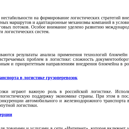
й нестабильности на формирование логистических стратегий в
тных маршрутов и адаптационные механизмы компаний в условия
овых потоков. Особое внимание уделено развитию международ
и логистических систем.
ваются результаты анализа применения технологий блокчейн
 встречаемых проблем в логистике: сложность документооборо
ным и приоритетным направлениям внедрения блокчейна в рос
нспорта в логистике грузоперевозок
зки играют важную роль в российской логистике. Исполь
логистическую поддержку экономике страны. При этом в пос
онкуренции автомобильного и железнодорожного транспорта в 
путной логистики.
мерции
я товарами и услугами в сети «Интернет», которая включает н