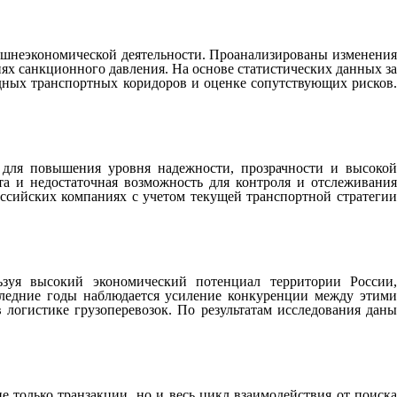
нешнеэкономической деятельности. Проанализированы изменения
х санкционного давления. На основе статистических данных за
ных транспортных коридоров и оценке сопутствующих рисков.
 для повышения уровня надежности, прозрачности и высокой
та и недостаточная возможность для контроля и отслеживания
сийских компаниях с учетом текущей транспортной стратегии
зуя высокий экономический потенциал территории России,
ледние годы наблюдается усиление конкуренции между этими
логистике грузоперевозок. По результатам исследования даны
е только транзакции, но и весь цикл взаимодействия от поиска