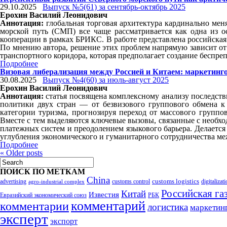
29.10.2025
Выпуск №5(61) за сентябрь-октябрь 2025
Ерохин Василий Леонидович
Аннотация:
глобальная торговая архитектура кардинально мен
морской путь (СМП) все чаще рассматривается как одна из 
кооперации в рамках БРИКС. В работе представлена российская 
По мнению автора, решение этих проблем напрямую зависит от
транспортного коридора, которая предполагает создание беспр
Подробнее
Визовая либерализация между Россией и Китаем: маркетинг
30.08.2025
Выпуск №4(60) за июль-август 2025
Ерохин Василий Леонидович
Аннотация:
статья посвящена комплексному анализу последств
политики двух стран — от безвизового группового обмена к 
категории туризма, прогнозируя переход от массового групп
Вместе с тем выделяются ключевые вызовы, связанные с необх
платежных систем и преодолением языкового барьера. Делается
углубления экономического и гуманитарного сотрудничества ме
Подробнее
«
Older posts
ПОИСК ПО МЕТКАМ
China
customs logistics
advertising
customs control
agro-industrial complex
digitalizat
Российская га
Китай
Известия
Евразийский экономический союз
РБК
комментарий
комментарии
логистика
маркетин
эксперт
экспорт