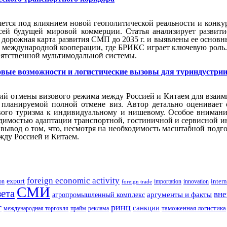
яется под влиянием новой геополитической реальности и конк
осей будущей мировой коммерции. Статья анализирует развит
дорожная карта развития СМП до 2035 г. и выявлены ее основны
 международной кооперации, где БРИКС играет ключевую роль.
епятственной мультимодальной системы.
овые возможности и логистические вызовы для туриндустри
ий отмены визового режима между Россией и Китаем для взаимн
планируемой полной отмене виз. Автор детально оценивает о
ового туризма к индивидуальному и нишевому. Особое внимани
одимостью адаптации транспортной, гостиничной и сервисной 
 вывод о том, что, несмотря на необходимость масштабной подг
жду Россией и Китаем.
foreign economic activity
export
innovation
intern
ion
importation
foreign trade
СМИ
зета
вне
аргументы и факты
агропромышленный комплекс
ринц
г
санкции
таможенная логистика
международная торговля
прайм
реклама