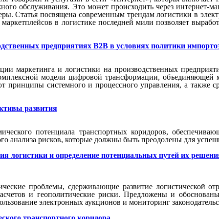
ажного обслуживания. Это может происходить через интернет-м
джеры. Статья посвящена современным трендам логистики в эле
к маркетплейсов в логистике последней мили позволяет выраб
одственных предприятиях B2B в условиях политики импорт
ции маркетинга и логистики на производственных предприяти
комплексной модели цифровой трансформации, объединяющей м
ют принципы системного и процессного управления, а также с
ктивы развития
омического потенциала транспортных коридоров, обеспечива
го анализа рисков, которые должны быть преодолены для успеш
я логистики и определение потенциальных путей их решени
ические проблемы, сдерживающие развитие логистической отр
расчетов и геополитические риски. Предложены и обоснован
ользование электронных аукционов и мониторинг законодательс
еского транспортного коридора