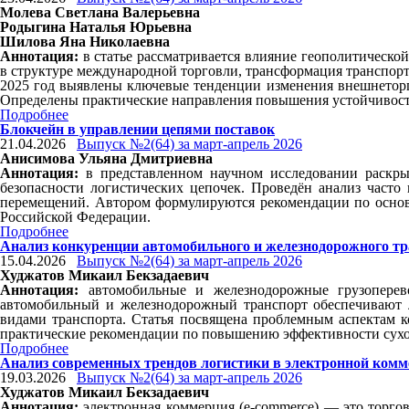
Молева Светлана Валерьевна
Родыгина Наталья Юрьевна
Шилова Яна Николаевна
Аннотация:
в статье рассматривается влияние геополитическо
в структуре международной торговли, трансформация транспор
2025 год выявлены ключевые тенденции изменения внешнеторг
Определены практические направления повышения устойчивост
Подробнее
Блокчейн в управлении цепями поставок
21.04.2026
Выпуск №2(64) за март-апрель 2026
Анисимова Ульяна Дмитриевна
Аннотация:
в представленном научном исследовании раскры
безопасности логистических цепочек. Проведён анализ часто
перемещений. Автором формулируются рекомендации по основ
Российской Федерации.
Подробнее
Анализ конкуренции автомобильного и железнодорожного тра
15.04.2026
Выпуск №2(64) за март-апрель 2026
Худжатов Микаил Бекзадаевич
Аннотация:
автомобильные и железнодорожные грузоперево
автомобильный и железнодорожный транспорт обеспечивают 
видами транспорта. Статья посвящена проблемным аспектам к
практические рекомендации по повышению эффективности сухо
Подробнее
Анализ современных трендов логистики в электронной ком
19.03.2026
Выпуск №2(64) за март-апрель 2026
Худжатов Микаил Бекзадаевич
Аннотация:
электронная коммерция (e-commerce) — это торговл