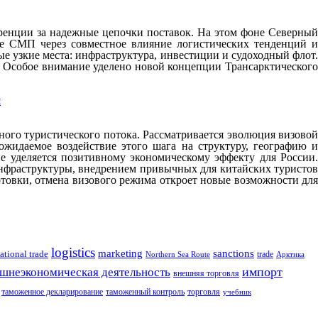
уренции за надежные цепочки поставок. На этом фоне Северный
ие СМП через совместное влияние логистических тенденций и
е узкие места: инфраструктура, инвестиции и судоходный флот.
 Особое внимание уделено новой концепции Трансарктического
и
ого туристического потока. Рассматривается эволюция визовой
жидаемое воздействие этого шага на структуру, географию и
е уделяется позитивному экономическому эффекту для России.
инфраструктуры, внедрением привычных для китайских туристов
отовки, отмена визового режима откроет новые возможности для
logistics
marketing
sanctions
ational trade
trade
Northern Sea Route
Арктика
импорт
шнеэкономическая деятельность
внешняя торговля
таможенное декларирование
таможенный контроль
торговля
учебник