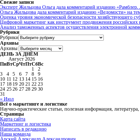
Свежие записи
Эксперт Жильцова Ольга дала комментарий изданию «Рамблер. Л
Ольга Жильцова дала комментарий изданию «Ведомости» на те
Оценка уровня экономической безопасности хозяйствующего су
Цифровой маркетинг как инструмент продвижения российских 
Анализ таможенных аспектов осуществления электронной комм
Рубрики
Рубрики
Архивы
Архивы
ДЕНЬ ЗА ДНЁМ
Август 2026
Пн
Вт
Ср
Чт
Пт
Сб
Вс
1
2
3
4
5
6
7
8
9
10
11
12
13
14
15
16
17
18
19
20
21
22
23
24
25
26
27
28
29
30
31
« Июл
Всё о маркетинге и логистике
Научно-практические статьи, полезная информация, литература,
Страницы
Карта сайта
Маркетинг и логистика
Написать в редакцию
Наша команда
Арский Александр Александрович