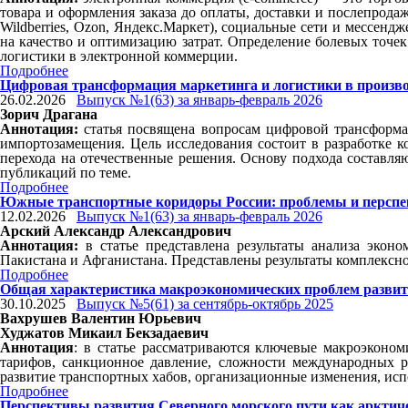
товара и оформления заказа до оплаты, доставки и послепрод
Wildberries, Ozon, Яндекс.Маркет), социальные сети и мессен
на качество и оптимизацию затрат. Определение болевых точе
логистики в электронной коммерции.
Подробнее
Цифровая трансформация маркетинга и логистики в произв
26.02.2026
Выпуск №1(63) за январь-февраль 2026
Зорич Драгана
Аннотация:
статья посвящена вопросам цифровой трансформа
импортозамещения. Цель исследования состоит в разработке 
перехода на отечественные решения. Основу подхода составля
публикаций по теме.
Подробнее
Южные транспортные коридоры России: проблемы и перспе
12.02.2026
Выпуск №1(63) за январь-февраль 2026
Арский Александр Александрович
Аннотация:
в статье представлена результаты анализа экон
Пакистана и Афганистана. Представлены результаты комплексно
Подробнее
Общая характеристика макроэкономических проблем развити
30.10.2025
Выпуск №5(61) за сентябрь-октябрь 2025
Вахрушев Валентин Юрьевич
Худжатов Микаил Бекзадаевич
Аннотация
: в статье рассматриваются ключевые макроэконом
тарифов, санкционное давление, сложности международных 
развитие транспортных хабов, организационные изменения, исп
Подробнее
Перспективы развития Северного морского пути как арктич