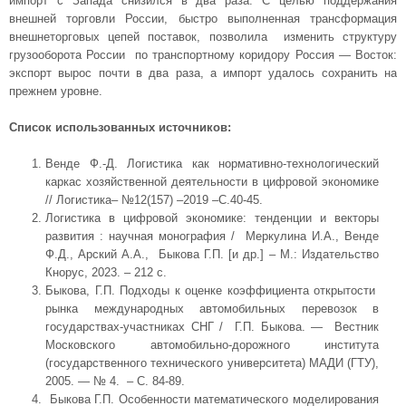
импорт с Запада снизился в два раза. С целью поддержания
внешней торговли России, быстро выполненная трансформация
внешнеторговых цепей поставок, позволила изменить структуру
грузооборота России по транспортному коридору Россия — Восток:
экспорт вырос почти в два раза, а импорт удалось сохранить на
прежнем уровне.
Список использованных источников:
Венде Ф.-Д. Логистика как нормативно-технологический
каркас хозяйственной деятельности в цифровой экономике
// Логистика– №12(157) –2019 –С.40-45.
Логистика в цифровой экономике: тенденции и векторы
развития : научная монография / Меркулина И.А., Венде
Ф.Д., Арский А.А., Быкова Г.П. [и др.] – М.: Издательство
Кнорус, 2023. – 212 с.
Быкова, Г.П. Подходы к оценке коэффициента открытости
рынка международных автомобильных перевозок в
государствах-участниках СНГ / Г.П. Быкова. — Вестник
Московского автомобильно-дорожного института
(государственного технического университета) МАДИ (ГТУ),
2005. — № 4. – С. 84-89.
Быкова Г.П. Особенности математического моделирования