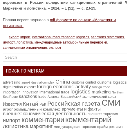
перевозок в России вследствие санкционных ограничений
//
Маркетинг и логистика. – 2024. – 1 (51). — с. 23-29.
Полная версия журнала в
pdf-формате по ссылке «Маркетинг и
логистика».
export
,
import
,
international road transport
,
logistics
,
sanctions restrictions
,
импорт
,
логистика
,
международные автомобильные перевозки
,
санкционные ограничения
,
экспорт
ПОИСК ПО МЕТКАМ
China
customs logistics
advertising
customs control
agro-industrial complex
foreign economic activity
export
digitalization
foreign trade
logistics
marketing
international trade
importation
innovation
Northern
sanctions
trade
Евразийский экономический союз
Sea Route
Арктика
СМИ
Российская газета
Китай
Известия
РБК
аргументы и факты
агропромышленный комплекс
внешнеэкономическая деятельность
внешняя торговля
комментарий
комментарии
импорт
логистика
маркетинг
международная торговля
прайм
реклама