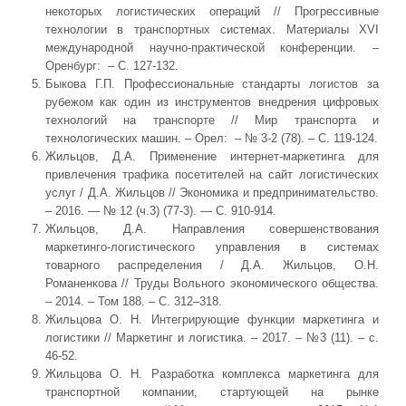
некоторых логистических операций // Прогрессивные
технологии в транспортных системах. Материалы XVI
международной научно-практической конференции. –
Оренбург: – С. 127-132.
Быкова Г.П. Профессиональные стандарты логистов за
рубежом как один из инструментов внедрения цифровых
технологий на транспорте // Мир транспорта и
технологических машин. – Орел: – № 3-2 (78). – С. 119-124.
Жильцов, Д.А. Применение интернет-маркетинга для
привлечения трафика посетителей на сайт логистических
услуг / Д.А. Жильцов // Экономика и предпринимательство.
– 2016. — № 12 (ч.3) (77-3). — С. 910-914.
Жильцов, Д.А. Направления совершенствования
маркетинго-логистического управления в системах
товарного распределения / Д.А. Жильцов, О.Н.
Романенкова // Труды Вольного экономического общества.
– 2014. – Том 188. – С. 312–318.
Жильцова О. Н. Интегрирующие функции маркетинга и
логистики // Маркетинг и логистика. – 2017. – №3 (11). – с.
46-52.
Жильцова О. Н. Разработка комплекса маркетинга для
транспортной компании, стартующей на рынке