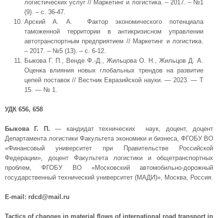
логистических услуг // Маркетинг и логистика. – 2017. – №1
(9). – с. 36-47.
Арский А. А. Фактор экономического потенциала
таможенной территории в антикризисном управлении
автотранспортным предприятием // Маркетинг и логистика.
– 2017. – №5 (13). – с. 6-12.
Быкова Г. П., Венде Ф.-Д., Жильцова О. Н., Жильцов Д. А.
Оценка влияния новых глобальных трендов на развитие
цепей поставок // Вестник Евразийской науки. — 2023. — Т
15. — № 1.
УДК 656, 658
Быкова Г. П.
— кандидат технических наук, доцент, доцент
Департамента логистики Факультета экономики и бизнеса, ФГОБУ ВО
«Финансовый университет при Правительстве Российской
Федерации», доцент Факультета логистики и общетранспортных
проблем, ФГОБУ ВО «Московский автомобильно-дорожный
государственный технический университет (МАДИ)», Москва, Россия.
E-mail: rdcd@mail.ru
Tactics of changes in material flows of international road transport in