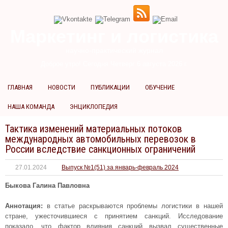
Маркетинг и логистика
научно-практический журнал
Доброе утро! Сегодня
Четверг 6 августа 2026 г.
ГЛАВНАЯ
НОВОСТИ
ПУБЛИКАЦИИ
ОБУЧЕНИЕ
НАША КОМАНДА
ЭНЦИКЛОПЕДИЯ
Тактика изменений материальных потоков
международных автомобильных перевозок в
России вследствие санкционных ограничений
27.01.2024
Выпуск №1(51) за январь-февраль 2024
Быкова Галина Павловна
Аннотация:
в статье раскрываются проблемы логистики в нашей
стране, ужесточившиеся с принятием санкций. Исследование
показало, что фактор влияния санкций вызвал существенные