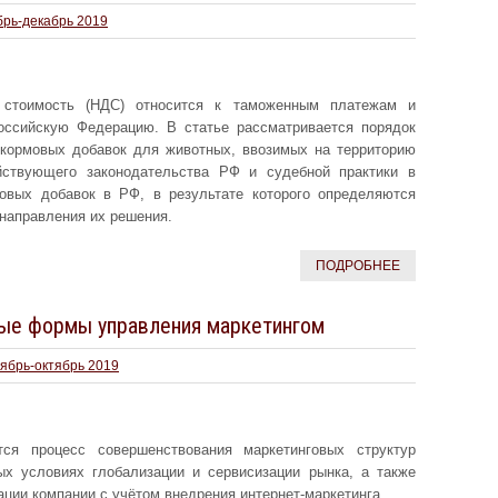
брь-декабрь 2019
стоимость (НДС) относится к таможенным платежам и
оссийскую Федерацию. В статье рассматривается порядок
кормовых добавок для животных, ввозимых на территорию
йствующего законодательства РФ и судебной практики в
овых добавок в РФ, в результате которого определяются
направления их решения.
ПОДРОБНЕЕ
ые формы управления маркетингом
тябрь-октябрь 2019
ся процесс совершенствования маркетинговых структур
х условиях глобализации и сервисизации рынка, а также
ции компании с учётом внедрения интернет-маркетинга.