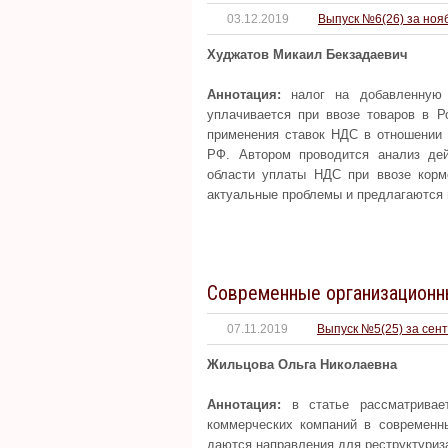
03.12.2019
Выпуск №6(26) за ноя
Худжатов Микаил Бекзадаевич
Аннотация:
налог на добавленную 
уплачивается при ввозе товаров в Р
применения ставок НДС в отношении 
РФ. Автором проводится анализ де
области уплаты НДС при ввозе корм
актуальные проблемы и предлагаются 
Современные организационн
07.11.2019
Выпуск №5(25) за сен
Жильцова Ольга Николаевна
Аннотация:
в статье рассматривает
коммерческих компаний в современны
даются направления для реструктуриза