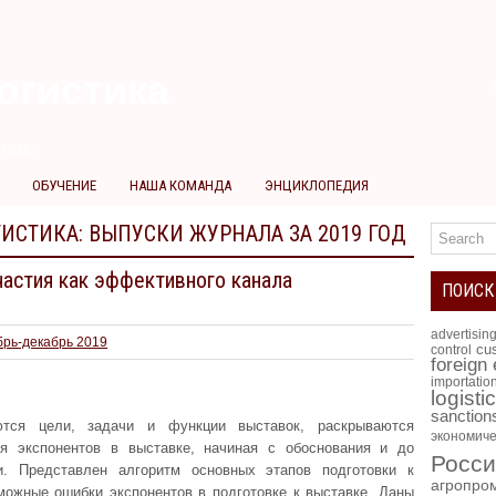
огистика
2026 г.
ОБУЧЕНИЕ
НАША КОМАНДА
ЭНЦИКЛОПЕДИЯ
ГИСТИКА:
ВЫПУСКИ ЖУРНАЛА ЗА 2019 ГОД
частия как эффективного канала
ПОИСК
advertisin
брь-декабрь 2019
cus
control
foreign
importatio
logisti
sanction
ются цели, задачи и функции выставок, раскрываются
экономиче
ия экспонентов в выставке, начиная с обоснования и до
Росси
и. Представлен алгоритм основных этапов подготовки к
агропро
можные ошибки экспонентов в подготовке к выставке. Даны