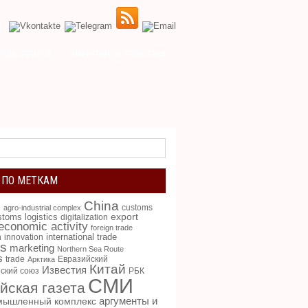
РЕДКОЛЛЕГИЯ
МАРКЕТИНГ И ЛОГИСТИКА
 ПО МЕТКАМ
China
g
customs
agro-industrial complex
toms logistics
export
digitalization
 economic activity
foreign trade
international trade
n
innovation
cs
marketing
Northern Sea Route
s
trade
Евразийский
Арктика
Китай
Известия
ский союз
РБК
СМИ
йская газета
аргументы и
мышленный комплекс