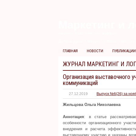
Маркетинг и л
научно-практический журнал
Добрый день! Сегодня
Суббота 8 августа 
ГЛАВНАЯ
НОВОСТИ
ПУБЛИКАЦИИ
ЖУРНАЛ МАРКЕТИНГ И ЛО
Организация выставочного у
коммуникаций
27.12.2019
Выпуск №6(26) за ноя
Жильцова Ольга Николаевна
Аннотация
: в статье рассматрива
особенности организационного участ
внедрения и расчета эффективност
выставочному участию и указаны воз