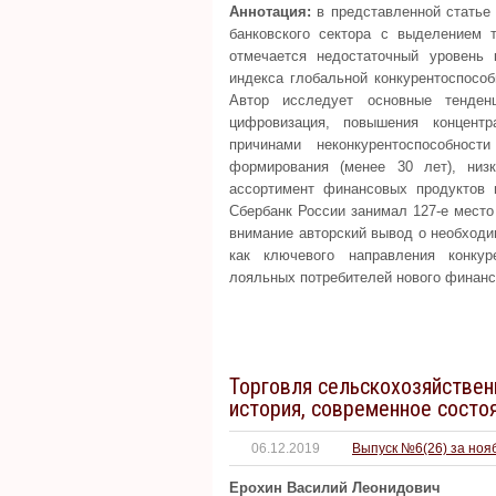
Аннотация:
в представленной статье 
банковского сектора с выделением 
отмечается недостаточный уровень 
индекса глобальной конкурентоспособ
Автор исследует основные тенденц
цифровизация, повышения концентр
причинами неконкурентоспособност
формирования (менее 30 лет), низк
ассортимент финансовых продуктов и
Сбербанк России занимал 127-е место
внимание авторский вывод о необходи
как ключевого направления конку
лояльных потребителей нового финанс
Торговля сельскохозяйствен
история, современное состо
06.12.2019
Выпуск №6(26) за ноя
Ерохин Василий Леонидович