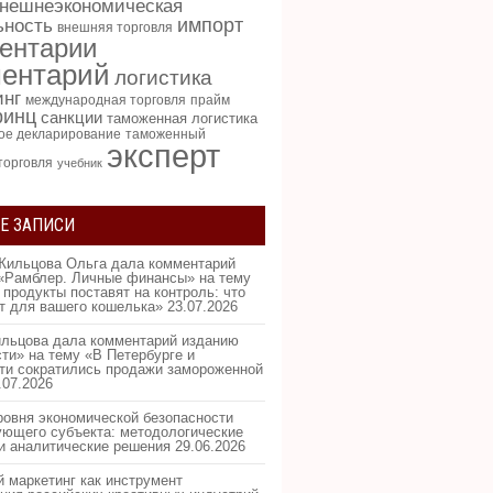
нешнеэкономическая
импорт
ьность
внешняя торговля
ентарии
ентарий
логистика
инг
международная торговля
прайм
ринц
санкции
таможенная логистика
ое декларирование
таможенный
эксперт
торговля
учебник
Е ЗАПИСИ
Жильцова Ольга дала комментарий
«Рамблер. Личные финансы» на тему
 продукты поставят на контроль: что
ит для вашего кошелька»
23.07.2026
льцова дала комментарий изданию
ти» на тему «В Петербурге и
ти сократились продажи замороженной
.07.2026
ровня экономической безопасности
ующего субъекта: методологические
и аналитические решения
29.06.2026
 маркетинг как инструмент