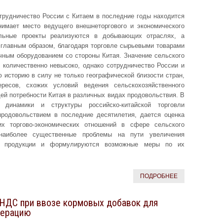
отрудничество России с Китаем в последние годы находится
нимает место ведущего внешнеторгового и экономического
ельные проекты реализуются в добывающих отраслях, а
 главным образом, благодаря торговле сырьевыми товарами
чным оборудованием со стороны Китая. Значение сельского
 количественно невысоко, однако сотрудничество России и
 историю в силу не только географической близости стран,
ресов, схожих условий ведения сельскохозяйственного
ей потребности Китая в различных видах продовольствия. В
 динамики и структуры российско-китайской торговли
продовольствием в последние десятилетия, дается оценка
их торгово-экономических отношений в сфере сельского
 наиболее существенные проблемы на пути увеличения
ной продукции и формулируются возможные меры по их
ПОДРОБНЕЕ
 НДС при ввозе кормовых добавок для
дерацию