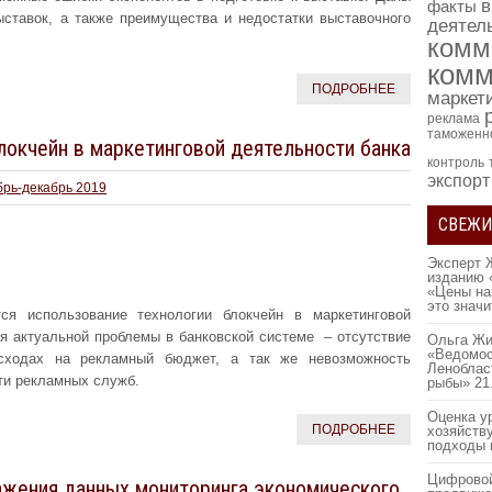
в
факты
ыставок, а также преимущества и недостатки выставочного
деятел
комм
комм
ПОДРОБНЕЕ
маркет
реклама
таможенн
локчейн в маркетинговой деятельности банка
контроль
экспорт
брь-декабрь 2019
СВЕЖИ
Эксперт 
изданию 
«Цены на
это знач
ся использование технологии блокчейн в маркетинговой
я актуальной проблемы в банковской системе – отсутствие
Ольга Жи
«Ведомос
асходах на рекламный бюджет, а так же невозможность
Леноблас
ти рекламных служб.
рыбы»
21
Оценка у
ПОДРОБНЕЕ
хозяйств
подходы 
Цифровой
ажения данных мониторинга экономического