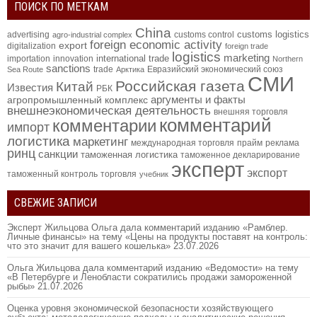
ПОИСК ПО МЕТКАМ
China
customs logistics
advertising
customs control
agro-industrial complex
foreign economic activity
export
digitalization
foreign trade
logistics
marketing
international trade
importation
innovation
Northern
sanctions
trade
Евразийский экономический союз
Sea Route
Арктика
СМИ
Российская газета
Китай
Известия
РБК
аргументы и факты
агропромышленный комплекс
внешнеэкономическая деятельность
внешняя торговля
комментарий
комментарии
импорт
логистика
маркетинг
международная торговля
прайм
реклама
ринц
санкции
таможенная логистика
таможенное декларирование
эксперт
экспорт
таможенный контроль
торговля
учебник
СВЕЖИЕ ЗАПИСИ
Эксперт Жильцова Ольга дала комментарий изданию «Рамблер.
Личные финансы» на тему «Цены на продукты поставят на контроль:
что это значит для вашего кошелька»
23.07.2026
Ольга Жильцова дала комментарий изданию «Ведомости» на тему
«В Петербурге и Ленобласти сократились продажи замороженной
рыбы»
21.07.2026
Оценка уровня экономической безопасности хозяйствующего