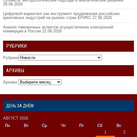
субъекта: методологические подходы и аналитические решения
29.06.2026
Цифровой маркетинг как инструмент продвижения российских
креативных индустрий на рынках стран БРИКС
27.06.2026
Анализ таможенных аспектов осуществления электронной
коммерции в России
22.06.2026
РУБРИКИ
Рубрики
АРХИВЫ
Архивы
ДЕНЬ ЗА ДНЁМ
АВГУСТ 2026
Пн
Вт
Ср
Чт
Пт
Сб
Вс
1
2