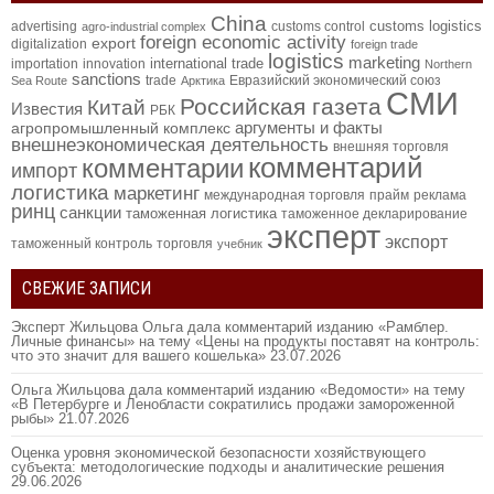
China
customs logistics
advertising
customs control
agro-industrial complex
foreign economic activity
export
digitalization
foreign trade
logistics
marketing
international trade
importation
innovation
Northern
sanctions
trade
Евразийский экономический союз
Sea Route
Арктика
СМИ
Российская газета
Китай
Известия
РБК
аргументы и факты
агропромышленный комплекс
внешнеэкономическая деятельность
внешняя торговля
комментарий
комментарии
импорт
логистика
маркетинг
международная торговля
прайм
реклама
ринц
санкции
таможенная логистика
таможенное декларирование
эксперт
экспорт
таможенный контроль
торговля
учебник
СВЕЖИЕ ЗАПИСИ
Эксперт Жильцова Ольга дала комментарий изданию «Рамблер.
Личные финансы» на тему «Цены на продукты поставят на контроль:
что это значит для вашего кошелька»
23.07.2026
Ольга Жильцова дала комментарий изданию «Ведомости» на тему
«В Петербурге и Ленобласти сократились продажи замороженной
рыбы»
21.07.2026
Оценка уровня экономической безопасности хозяйствующего
субъекта: методологические подходы и аналитические решения
29.06.2026