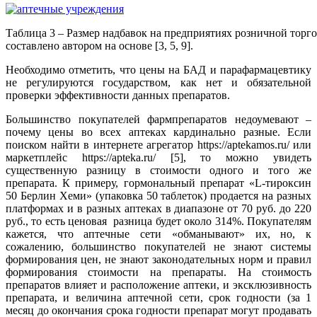
Таблица 3 – Размер надбавок на предприятиях розничной торг
составлено автором на основе [3, 5, 9].
Необходимо отметить, что цены на БАД и парафармацевтику
не регулируются государством, как нет и обязательной
проверки эффективности данных препаратов.
Большинство покупателей фармпрепаратов недоумевают –
почему цены во всех аптеках кардинально разные. Если
поиском найти в интернете агрегатор https://aptekamos.ru/ или
маркетплейс https://apteka.ru/ [5], то можно увидеть
существенную разницу в стоимости одного и того же
препарата. К примеру, гормональный препарат «L-тироксин
50 Берлин Хеми» (упаковка 50 таблеток) продается на разных
платформах и в разных аптеках в диапазоне от 70 руб. до 220
руб., то есть ценовая разница будет около 314%. Покупателям
кажется, что аптечные сети «обманывают» их, но, к
сожалению, большинство покупателей не знают системы
формирования цен, не знают законодательных норм и правил
формирования стоимости на препараты. На стоимость
препаратов влияет и расположение аптеки, и эксклюзивность
препарата, и величина аптечной сети, срок годности (за 1
месяц до окончания срока годности препарат могут продавать