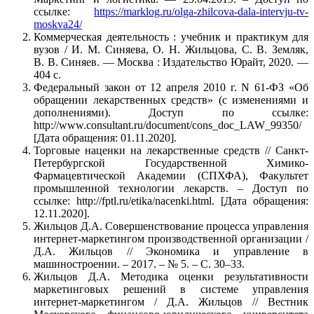
ссылке:
https://marklog.ru/olga-zhilcova-dala-intervju-tv-
moskva24/
Коммерческая деятельность : учебник и практикум для
вузов / И. М. Синяева, О. Н. Жильцова, С. В. Земляк,
В. В. Синяев. — Москва : Издательство Юрайт, 2020. —
404 с.
Федеральный закон от 12 апреля 2010 г. N 61-ФЗ «Об
обращении лекарственных средств» (с изменениями и
дополнениями). Доступ по ссылке:
http://www.consultant.ru/document/cons_doc_LAW_99350/
[Дата обращения: 01.11.2020].
Торговые наценки на лекарственные средств // Санкт-
Петербургской Государственной Химико-
Фармацевтической Академии (СПХФА), Факультет
промышленной технологии лекарств. – Доступ по
ссылке: http://fptl.ru/etika/nacenki.html. [Дата обращения:
12.11.2020].
Жильцов Д.А. Совершенствование процесса управления
интернет-маркетингом производственной организации /
Д.А. Жильцов // Экономика и управление в
машиностроении. – 2017. – № 5. – С. 30–33.
Жильцов Д.А. Методика оценки результативности
маркетинговых решений в системе управления
интернет-маркетингом / Д.А. Жильцов // Вестник