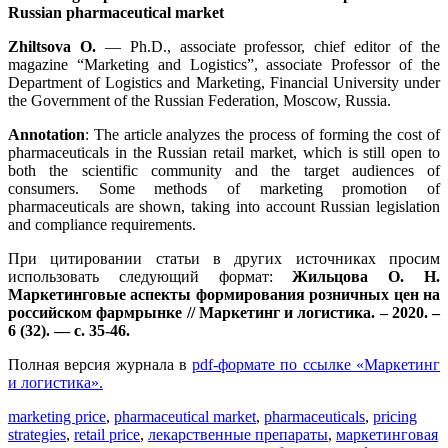
Russian pharmaceutical market
Zhiltsova O.
— Ph.D., associate professor, chief editor of the
magazine “Marketing and Logistics”, associate Professor of the
Department of Logistics and Marketing, Financial University under
the Government of the Russian Federation, Moscow, Russia.
Annotation
: The article analyzes the process of forming the cost of
pharmaceuticals in the Russian retail market, which is still open to
both the scientific community and the target audiences of
consumers. Some methods of marketing promotion of
pharmaceuticals are shown, taking into account Russian legislation
and compliance requirements.
При цитировании статьи в других источниках просим
использовать следующий формат:
Жильцова О. Н.
Маркетинговые аспекты формирования розничных цен на
российском фармрынке // Маркетинг и логистика. – 2020. –
6 (32). — с. 35-46.
Полная версия журнала в
pdf-формате по ссылке «Маркетинг
и логистика».
marketing price
,
pharmaceutical market
,
pharmaceuticals
,
pricing
strategies
,
retail price
,
лекарственные препараты
,
маркетинговая