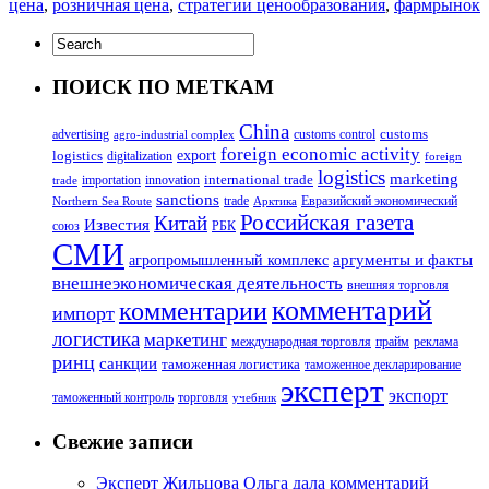
цена
,
розничная цена
,
стратегии ценообразования
,
фармрынок
ПОИСК ПО МЕТКАМ
China
customs
advertising
customs control
agro-industrial complex
foreign economic activity
logistics
export
digitalization
foreign
logistics
marketing
innovation
international trade
importation
trade
sanctions
trade
Евразийский экономический
Northern Sea Route
Арктика
Российская газета
Китай
Известия
союз
РБК
СМИ
аргументы и факты
агропромышленный комплекс
внешнеэкономическая деятельность
внешняя торговля
комментарий
комментарии
импорт
логистика
маркетинг
международная торговля
прайм
реклама
ринц
санкции
таможенная логистика
таможенное декларирование
эксперт
экспорт
таможенный контроль
торговля
учебник
Свежие записи
Эксперт Жильцова Ольга дала комментарий