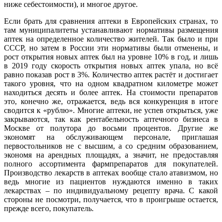
ниже себестоимости), и многое другое.
Если брать для сравнения аптеки в Европейских странах, то
там муниципалитеты устанавливают нормативы размещения
аптек на определенное количество жителей. Так было и при
СССР, но затем в России эти нормативы были отменены, и
рост открытия новых аптек был на уровне 10% в год, и лишь
в 2019 году скорость открытия новых аптек упала, но всё
равно показав рост в 3%. Количество аптек растёт и достигает
такого уровня, что на одном квадратном километре может
находиться десять и более аптек. На стоимости препаратов
это, конечно же, отражается, ведь вся конкуренция в итоге
сводится к «рублю». Многие аптеки, не успев открыться, уже
закрываются, так как рентабельность аптечного бизнеса в
Москве от полутора до восьми процентов. Другие же
экономят на обслуживающем персонале, приглашая
первостольников не с высшим, а со средним образованием,
экономя на арендных площадях, а значит, не предоставляя
полного ассортимента фармпрепаратов для покупателей.
Производство лекарств в аптеках вообще стало атавизмом, но
ведь многие из пациентов нуждаются именно в таких
лекарствах – по индивидуальному рецепту врача. С какой
стороны не посмотри, получается, что в проигрыше остается,
прежде всего, покупатель.