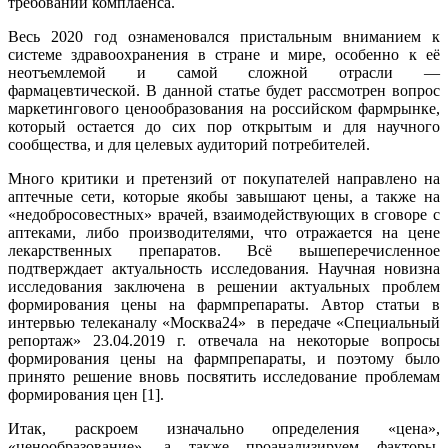
требований комплаенса.
Весь 2020 год ознаменовался пристальным вниманием к
системе здравоохранения в стране и мире, особенно к её
неотъемлемой и самой сложной отрасли —
фармацевтической. В данной статье будет рассмотрен вопрос
маркетингового ценообразования на российском фармрынке,
который остается до сих пор открытым и для научного
сообщества, и для целевых аудиторий потребителей.
Много критики и претензий от покупателей направлено на
аптечные сети, которые якобы завышают цены, а также на
«недобросовестных» врачей, взаимодействующих в сговоре с
аптеками, либо производителями, что отражается на цене
лекарственных препаратов. Всё вышеперечисленное
подтверждает актуальность исследования. Научная новизна
исследования заключена в решении актуальных проблем
формирования цены на фармпрепараты. Автор статьи в
интервью телеканалу «Москва24» в передаче «Специальный
репортаж» 23.04.2019 г. отвечала на некоторые вопросы
формирования цены на фармпрепараты, и поэтому было
принято решение вновь посвятить исследование проблемам
формирования цен [1].
Итак, раскроем изначально определения «цена»,
«ценообразование», а также проанализируем факторы,