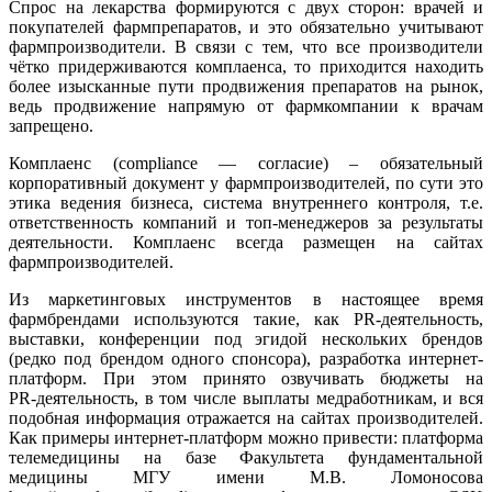
Спрос на лекарства формируются с двух сторон: врачей и
покупателей фармпрепаратов, и это обязательно учитывают
фармпроизводители. В связи с тем, что все производители
чётко придерживаются комплаенса, то приходится находить
более изысканные пути продвижения препаратов на рынок,
ведь продвижение напрямую от фармкомпании к врачам
запрещено.
Комплаенс (compliance — согласие) – обязательный
корпоративный документ у фармпроизводителей, по сути это
этика ведения бизнеса, система внутреннего контроля, т.е.
ответственность компаний и топ-менеджеров за результаты
деятельности. Комплаенс всегда размещен на сайтах
фармпроизводителей.
Из маркетинговых инструментов в настоящее время
фармбрендами используются такие, как PR-деятельность,
выставки, конференции под эгидой нескольких брендов
(редко под брендом одного спонсора), разработка интернет-
платформ. При этом принято озвучивать бюджеты на
PR‑деятельность, в том числе выплаты медработникам, и вся
подобная информация отражается на сайтах производителей.
Как примеры интернет-платформ можно привести: платформа
телемедицины на базе Факультета фундаментальной
медицины МГУ имени М.В. Ломоносова