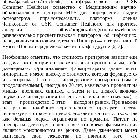
https://qapsula.com/for-clients, платформа-сервис от GSK
Consumer Healthcare совместно с Медицинским научно-
образовательным центром МГУ для определения стадии
остеоартроза https://osteoscan.ru/, платформа бренда
Фликсоназе от GSK Consumer Healthcare для прогноза
аллергии https://prognozallergy.ru/map/welcome/,
развлекательно-просветительская платформа об инфекциях,
передающихся половым путем от Инвитро — интерактивный
музей «Прощай средневековье» иппп.рф и другие [6, 7].
Необходимо отметить, что стоимость препаратов зависит еще
от двух важных причин: является ли он оригинальным, либо
дженериком. Оригинальные фармпрепараты (чаще всего
импортные) имеют высокую стоимость, которая формируется
из алгоритма: 1 этап — исследование препаратов (самый
продолжительный, иногда до 20 лет, изначально проводят на
мышах, кроликах, свиньях, а затем и на людях), включая
неудачные исследования (то есть «начинай всё сначала»); 2
этап — производство; 3 этап — выход на рынок. При выходе
на рынок подобного оригинального препарата всегда
используется стратегия ценообразования снятия сливок, так
как большая маржа ограничена по времени. Патент на
препараты действует 5 лет и всё это время фармкомпания
является монополистом на рынке. Далее дженерики могут
выпускать свои лекарства по причине того, что