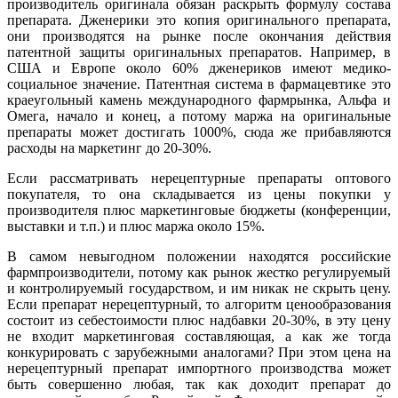
производитель оригинала обязан раскрыть формулу состава
препарата. Дженерики это копия оригинального препарата,
они производятся на рынке после окончания действия
патентной защиты оригинальных препаратов. Например, в
США и Европе около 60% дженериков имеют медико-
социальное значение. Патентная система в фармацевтике это
краеугольный камень международного фармрынка, Альфа и
Омега, начало и конец, а потому маржа на оригинальные
препараты может достигать 1000%, сюда же прибавляются
расходы на маркетинг до 20-30%.
Если рассматривать нерецептурные препараты оптового
покупателя, то она складывается из цены покупки у
производителя плюс маркетинговые бюджеты (конференции,
выставки и т.п.) и плюс маржа около 15%.
В самом невыгодном положении находятся российские
фармпроизводители, потому как рынок жестко регулируемый
и контролируемый государством, и им никак не скрыть цену.
Если препарат нерецептурный, то алгоритм ценообразования
состоит из себестоимости плюс надбавки 20-30%, в эту цену
не входит маркетинговая составляющая, а как же тогда
конкурировать с зарубежными аналогами? При этом цена на
нерецептурный препарат импортного производства может
быть совершенно любая, так как доходит препарат до