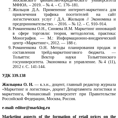
Московского финансово-юридического университета
МФЮА. – 2019. – № 4. – С. 176–181.
Жильцов Д.А. Применение интернет-маркетинга для
привлечения трафика посетителей на сайт
логистических услуг / Д.А. Жильцов // Экономика и
предпринимательство. – 2016. – № 12. – С. 910–914.
Романенкова О.Н., Синяева И.М. Маркетинг инноваций
в сфере торговли: теория, методология, практика:
Монография. — М.: Информационно-внедренческий
центр «Маркетинг», 2012. — 188 с.
Романенкова О.Н. Методы планирования продаж и
составления трейд-маркетингового бюджета. —
Тольятти: Вектор науки Тольяттинского
госуниверситета. Экономика и управление. №4 (11),
2012 г. С. 141-144.
УДК 339.138
Жильцова О. Н.
— к.э.н., доцент, главный редактор журнала
«Маркетинг и логистика», доцент Департамента логистики и
маркетинга, Финансовый университет при Правительстве
Российской Федерации, Москва, Россия.
e-mail: editor@marklog.ru
Marketing aspects of the formation of retail prices on the