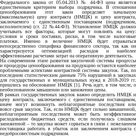
Федерального закона от 05.04.2013 № 44-ФЗ цена является
единственным критерием выбора подрядчика. В отношении
ценообразования этот закон определяет начальную
(максимальную) цену контракта (НМЦК) и цену контракта,
заключаемого с единственным поставщиком (подрядчиком,
исполнителем) (ст. 22 №44-ФЗ). Установление НМЦК должно
учитывать все факторы, которые могут повлиять на цену:
условия и сроки поставки, риски, в том числе налоговые
платежи. Именно в величине НМЦК будет отражаться
непосредственно специфика финансового сектора, так как он
характеризуется оптимизацией расходов и наиболее
эффективными расчетами затрат на оперативную деятельность.
На современном этапе развития закупочной системы процессы
и процедуры ценообразования на продукцию остаются наиболее
проблемными аспектами контрактной системы закупок. Так, по
последним статистическим данным 75% нарушений в закупках
для государственных и муниципальных нужд в 2018-2019 гг.
пришлись на обоснование НМЦК [1]. Речь идет, в том числе, о
необоснованном завышении или занижении цены.
В рамках государственных закупок важно определить НМЦК и
цену контракта, заключаемого с единственным поставщиком,
иначе могут возникнуть неблагоприятные последствия или
вовсе срыв закупок. Так, если НМЦК будет сильно завышенной,
неблагоприятным последствием может быть неэффективное
расходование бюджетных средств, если получилась слишком
заниженной – то закупка может сорваться в связи с нежеланием
поставщика работать в убыток или заключением контракта с
недобросовестным подрядчиком.