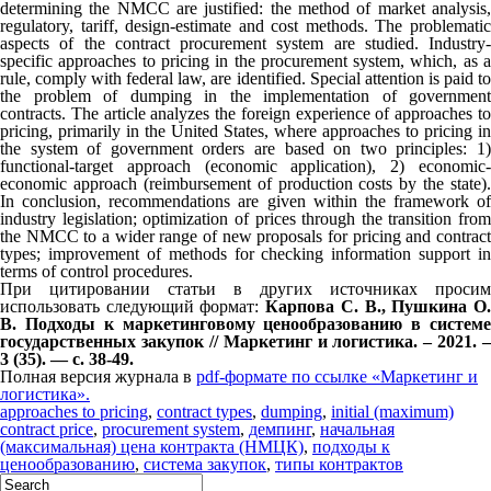
determining the NMCC are justified: the method of market analysis,
regulatory, tariff, design-estimate and cost methods. The problematic
aspects of the contract procurement system are studied. Industry-
specific approaches to pricing in the procurement system, which, as a
rule, comply with federal law, are identified. Special attention is paid to
the problem of dumping in the implementation of government
contracts. The article analyzes the foreign experience of approaches to
pricing, primarily in the United States, where approaches to pricing in
the system of government orders are based on two principles: 1)
functional-target approach (economic application), 2) economic-
economic approach (reimbursement of production costs by the state).
In conclusion, recommendations are given within the framework of
industry legislation; optimization of prices through the transition from
the NMCC to a wider range of new proposals for pricing and contract
types; improvement of methods for checking information support in
terms of control procedures.
При цитировании статьи в других источниках просим
использовать следующий формат:
Карпова С. В., Пушкина О
В.
Подходы к маркетинговому ценообразованию в систем
государственных закупок
// Маркетинг и логистика. – 2021. –
3 (35). — с. 38-49.
Полная версия журнала в
pdf-формате по ссылке «Маркетинг и
логистика».
approaches to pricing
,
contract types
,
dumping
,
initial (maximum)
contract price
,
procurement system
,
демпинг
,
начальная
(максимальная) цена контракта (НМЦК)
,
подходы к
ценообразованию
,
система закупок
,
типы контрактов