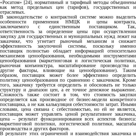
«Росатом» [24], нормативный и тарифный методы объединены
как метод предельных цен (тарифов), государственных и
отраслевых.
В законодательстве о контрактной системе можно выделить
особенности применения НМЦК и цены контракта,
заключаемого с единственным поставщиком. Так,
ответственность за определение цены при осуществлении
закупку для государственных и муниципальных нужд лежит на
заказчике, что угнетает рыночный механизм и снижает
эффективность закупочной системы, поскольку именно
поставщик полностью обладает информацией относительно
механизмов ценообразования, необходимыми инструментами
ценообразования (маркетинговая и логистическая политики,
рыночная конъюнктура, масштабирование производства и
другие факторы, влияющие на ценообразование). Таким
образом, поставщик может более эффективно определить
политику ценообразования по сравнению с заказчиком. Кроме
того, заказчику требуется определить и обосновать не только
структуру и диапазон цен, а ее точное денежное выражение.
Сложность также состоит в том, что стоимость закупки
определяется как производное от бизнес-модели конкретного
поставщика, а не как калькуляция себестоимости затрат. Иными
словами, цена связана с себестоимостью, но ей не является,
поставщик может управлять ценой результативнее заказчика,
цена – результат функционирования всех аспектов бизнеса:
маркетинговой политики, логистической политики, масштаба
производства и других факторов.
В результате этих ограничений и взаимодействия заказчика и