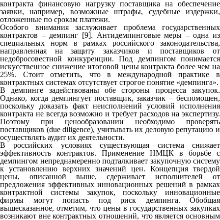
контракта финансовую нагрузку поставщика на обеспечение
заявки, например, возможные штрафы, судебные издержки,
отложенные по срокам платежи.
Особого внимания заслуживает проблема государственных
контрактов – демпинг [9]. Антидемпинговые меры – одна из
специальных норм в рамках российского законодательства,
направленная на защиту заказчиков и поставщиков от
недобросовестной конкуренции. Под демпингом понимается
искусственное снижение итоговой цены контракта более чем на
25%. Стоит отметить, что в международной практике в
контрактных системах отсутствует строгое понятие «демпинга».
В демпинге задействованы обе стороны процесса закупок.
Однако, когда демпингует поставщик, заказчик – беспомощен,
поскольку доказать факт неисполнений условий исполнения
контракта не всегда возможно и требует расходов на экспертизу.
Поэтому при ценообразовании необходимо проверять
поставщиков (due diligence), учитывать их деловую репутацию и
осуществлять аудит их деятельности.
В российских условиях существующая система снижает
эффективность контрактов. Применение НМЦК в борьбе с
демпингом непреднамеренно подталкивает закупочную систему
к установлению верхних значений цен. Концепция твердой
цены, описанной выше, сдерживает исполнителей от
предложения эффективных инновационных решений в рамках
контрактной системы закупок, поскольку инновационные
фирмы могут попасть под риск демпинга. Обобщая
вышесказанное, отметим, что цены в государственных закупках
возникают вне контрактных отношений, что является основным