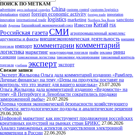
ПОИСК ПО МЕТКАМ
China
customs logistics
advertising
customs control
agro-industrial complex
foreign economic activity
export
digitalization
importation
foreign trade
logistics
marketing
sanctions
innovation
international trade
Northern Sea Route
Китай
Известия
trade
Евразийский экономический союз
РБК
Арктика
СМИ
Российская газета
агропромышленный комплекс
внешнеэкономическая деятельность
аргументы и факты
внешняя
комментарий
комментарии
импорт
торговля
логистика
ринц
маркетинг
международная торговля
прайм
реклама
санкции
таможенная логистика
таможенное декларирование
таможенный контроль
эксперт
экспорт
торговля
учебник
Свежие записи
Эксперт Жильцова Ольга дала комментарий изданию «Рамблер.
Личные финансы» на тему «Цены на продукты поставят на
контроль: что это значит для вашего кошелька»
23.07.2026
Ольга Жильцова дала комментарий изданию «Ведомости» на
тему «В Петербурге и Ленобласти сократились продажи
замороженной рыбы»
21.07.2026
Оценка уровня экономической безопасности хозяйствующего
субъекта: методологические подходы и аналитические решения
29.06.2026
Цифровой маркетинг как инструмент продвижения российских
креативных индустрий на рынках стран БРИКС
27.06.2026
Анализ таможенных аспектов осуществления электронной
коммерции в России
22.06.2026