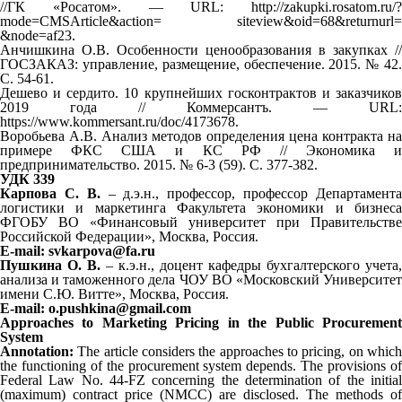
//ГК «Росатом». — URL: http://zakupki.rosatom.ru/?
mode=CMSArticle&action= siteview&oid=68&returnurl=
&node=af23.
Анчишкина О.В. Особенности ценообразования в закупках //
ГОСЗАКАЗ: управление, размещение, обеспечение. 2015. № 42.
С. 54-61.
Дешево и сердито. 10 крупнейших госконтрактов и заказчиков
2019 года // Коммерсантъ. — URL:
https://www.kommersant.ru/doc/4173678.
Воробьева А.В. Анализ методов определения цена контракта на
примере ФКС США и КС РФ // Экономика и
предпринимательство. 2015. № 6-3 (59). С. 377-382.
УДК 339
Карпова С. В.
– д.э.н., профессор, профессор Департамент
логистики и маркетинга Факультета экономики и бизнеса
ФГОБУ ВО «Финансовый университет при Правительстве
Российской Федерации», Москва, Россия.
E-mail: svkarpova@fa.ru
Пушкина О. В.
– к.э.н., доцент кафедры бухгалтерского учета,
анализа и таможенного дела ЧОУ ВО «Московский Университет
имени С.Ю. Витте», Москва, Россия.
E-mail: o.pushkina@gmail.com
Approaches to Marketing Pricing in the Public Procurement
System
Annotation:
The article considers the approaches to pricing, on which
the functioning of the procurement system depends. The provisions of
Federal Law No. 44-FZ concerning the determination of the initial
(maximum) contract price (NMCC) are disclosed. The methods of