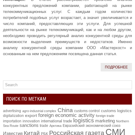
конкурентных предложений компании, работающей на рынке
телекоммуникационных услуг. С каждым годом количество
потребителей подобных услуг возрастает, а значит увеличивается и
число компаний, предоставляющих эти услуги. Для успешной
деятельности на рынке телекоммуникаций, как и на любом другом,
необходимо проводить регулярный анализ конкурентной среды для
возможности выделения преимуществ и недостатков. Именно
анализу конкурентной среды компании ООО «Мастерхост» и
основанным на нем предложениям посвящена данная статья.
ПОДРОБНЕЕ
ПОИСК ПО МЕТКАМ
China
customs logistics
advertising
customs control
agro-industrial complex
foreign economic activity
export
digitalization
foreign trade
logistics
marketing
international trade
importation
innovation
Northern
sanctions
trade
Евразийский экономический союз
Sea Route
Арктика
СМИ
Российская газета
Китай
Известия
РБК