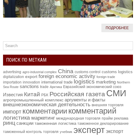
ПОДРОБНЕЕ
ПОИСК ПО МЕТКАМ
China
customs logistics
advertising
customs control
agro-industrial complex
foreign economic activity
export
digitalization
foreign trade
logistics
marketing
international trade
importation
innovation
Northern
sanctions
trade
Евразийский экономический союз
Sea Route
Арктика
СМИ
Российская газета
Китай
Известия
РБК
аргументы и факты
агропромышленный комплекс
внешнеэкономическая деятельность
внешняя торговля
комментарий
комментарии
импорт
логистика
маркетинг
международная торговля
прайм
реклама
ринц
санкции
таможенная логистика
таможенное декларирование
эксперт
экспорт
таможенный контроль
торговля
учебник