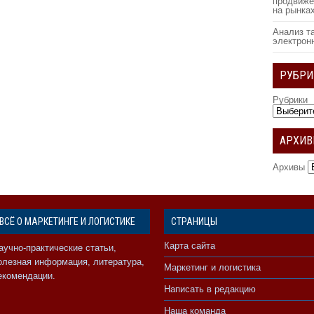
продвиже
на рынка
Анализ т
электрон
РУБРИ
Рубрики
АРХИ
Архивы
ВСЁ О МАРКЕТИНГЕ И ЛОГИСТИКЕ
СТРАНИЦЫ
Карта сайта
аучно-практические статьи,
олезная информация, литература,
Маркетинг и логистика
екомендации.
Написать в редакцию
Наша команда