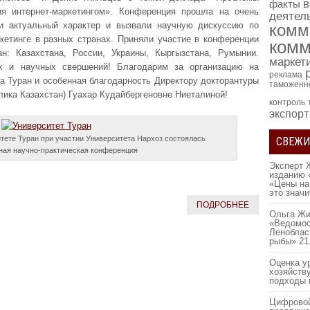
в
факты
ия интернет-маркетингом». Конференция прошла на очень
деятел
и актуальный характер и вызвали научную дискуссию по
комм
кетинге в разных странах. Приняли участие в конференции
комм
н: Казахстана, России, Украины, Кыргызстана, Румынии.
маркет
х и научных свершений! Благодарим за организацию на
реклама
а Туран и особенная благодарность Директору докторантуры
таможенн
блика Казахстан) Гуахар Кудайбергеновне Ниеталиной!
контроль
экспорт
итете Туран при участии Университета Нархоз состоялась
СВЕЖИ
ая научно-практическая конференция
Эксперт 
изданию 
«Цены на
это знач
ПОДРОБНЕЕ
Ольга Жи
«Ведомос
Леноблас
рыбы»
21
Оценка у
хозяйств
подходы 
Цифровой