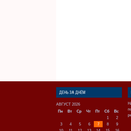
ДЕНЬ ЗА ДНЁМ
Н
АВГУСТ 2026
п
Пн
Вт
Ср
Чт
Пт
Сб
Вс
р
1
2
3
4
5
6
7
8
9
10
11
12
13
14
15
16