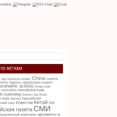
РЕДКОЛЛЕГИЯ
МАРКЕТИНГ И ЛОГИСТИКА
 ПО МЕТКАМ
China
g
customs
agro-industrial complex
toms logistics
export
digitalization
 economic activity
foreign trade
international trade
n
innovation
cs
marketing
Northern Sea Route
s
trade
Евразийский
Арктика
Китай
Известия
ский союз
РБК
СМИ
йская газета
аргументы и
мышленный комплекс