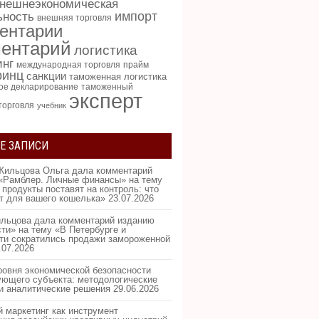
нешнеэкономическая
импорт
ьность
внешняя торговля
ентарии
ентарий
логистика
инг
международная торговля
прайм
ринц
санкции
таможенная логистика
ое декларирование
таможенный
эксперт
торговля
учебник
Е ЗАПИСИ
Жильцова Ольга дала комментарий
«Рамблер. Личные финансы» на тему
 продукты поставят на контроль: что
ит для вашего кошелька»
23.07.2026
льцова дала комментарий изданию
ти» на тему «В Петербурге и
ти сократились продажи замороженной
.07.2026
ровня экономической безопасности
ующего субъекта: методологические
и аналитические решения
29.06.2026
 маркетинг как инструмент