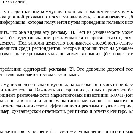
ой кампании.
ых на достижение коммуникационных и экономических кампан
кационной рекламы относят: узнаваемость, запоминаемость, уб
 информация, которая получается путем проведения полевых исс
ть, что она видела эту рекламу [1]. Тест на узнаваемость мож
л, без идентификации рекламодателя и просят сказать, чья
емость. Под запоминаемостью понимается способность аудитор
роводится среди респондентов, которые прошли тест на узнавае
назвать, какие рекламы мыла он может вспомнить (без подсказк
отреблении аудиторией рекламы [2]. Это довольно дорогой тес
пателя выявляется тестом с купонами.
му, после чего выдают купоны, на которые они могут приобрес
ли иного товара. Важность исследования данных параметров ба
иент рентабельности маркетинговых инвестиций ROMI (Return 
ны деньги в тот или иной маркетинговый канал. Положительны
 расчета экономической эффективности рекламы служит вторич
ер, бухгалтерской отчетности, рейтингах и отчетах Рейтерс, Б
аркетинговых решений в системе управления интернет-мар