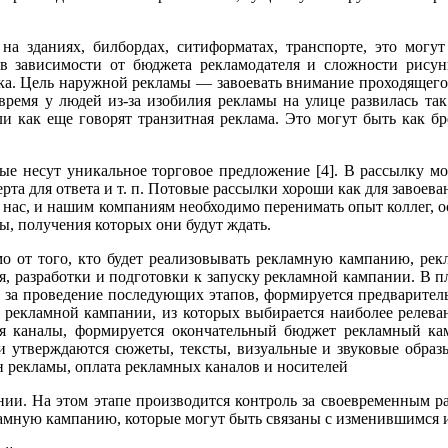
а зданиях, билбордах, ситиформатах, транспорте, это могут
в зависимости от бюджета рекламодателя и сложности рисун
ка. Цель наружной рекламы — завоевать внимание проходящего 
 время у людей из-за изобилия рекламы на улице развилась та
и как еще говорят транзитная реклама. Это могут быть как бр
ые несут уникальное торговое предложение [4]. В рассылку мог
верта для ответа и т. п. Потовые рассылки хороши как для завоев
у нас, и нашим компаниям необходимо перенимать опыт коллег, о
ы, получения которых они будут ждать.
 от того, кто будет реализовывать рекламную кампанию, рек
я, разработки и подготовки к запуску рекламной кампании. В п
ые за проведение последующих этапов, формируется предварител
й рекламной кампании, из которых выбирается наиболее релев
я каналы, формируется окончательный бюджет рекламный кам
 и утверждаются сюжеты, тексты, визуальные и звуковые образ
 рекламы, оплата рекламных каналов и носителей
ии. На этом этапе производится контроль за своевременным 
ламную кампанию, которые могут быть связаны с изменившимся 