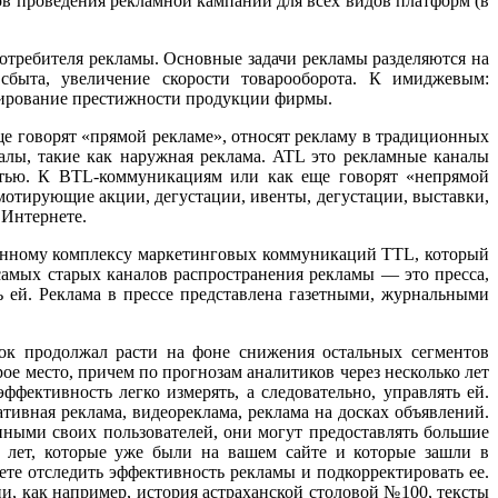
в проведения рекламной кампании для всех видов платформ (в
отребителя рекламы. Основные задачи рекламы разделяются на
сбыта, увеличение скорости товарооборота. К имиджевым:
мирование престижности продукции фирмы.
е говорят «прямой рекламе», относят рекламу в традиционных
алы, такие как наружная реклама. ATL это рекламные каналы
стью. К BTL-коммуникациям или как еще говорят «непрямой
мотирующие акции, дегустации, ивенты, дегустации, выставки,
 Интернете.
ненному комплексу маркетинговых коммуникаций TTL, который
амых старых каналов распространения рекламы — это пресса,
ть ей. Реклама в прессе представлена газетными, журнальными
ок продолжал расти на фоне снижения остальных сегментов
ое место, причем по прогнозам аналитиков через несколько лет
фективность легко измерять, а следовательно, управлять ей.
ативная реклама, видеореклама, реклама на досках объявлений.
ными своих пользователей, они могут предоставлять большие
5 лет, которые уже были на вашем сайте и которые зашли в
е отследить эффективность рекламы и подкорректировать ее.
и, как например, история астраханской столовой №100, тексты