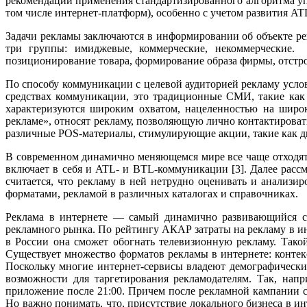
рекомендации применения стандартизированного алгоритма уп
том числе интернет-платформ), особенно с учетом развития A
Задачи рекламы заключаются в информировании об объекте ре
три группы: имиджевые, коммерческие, некоммерческие. 
позиционирование товара, формирование образа фирмы, отст
По способу коммуникации с целевой аудиторией рекламу усло
средствах коммуникации, это традиционные СМИ, такие как 
характеризуются широким охватом, нацеленностью на широ
рекламе», относят рекламу, позволяющую лично контактироват
различные POS-материалы, стимулирующие акции, такие как ди
В современном динамично меняющемся мире все чаще отходят
включает в себя и ATL- и BTL-коммуникации [3]. Далее рас
считается, что рекламу в ней нетрудно оценивать и анализир
форматами, рекламой в различных каталогах и справочниках.
Реклама в интернете — самый динамично развивающийся се
рекламного рынка. По рейтингу АКАР затраты на рекламу в инт
в России она сможет обогнать телевизионную рекламу. Такой
Существует множество форматов рекламы в интернете: контекст
Поскольку многие интернет-сервисы владеют демографически
возможности для таргетирования рекламодателям. Так, нап
приложение после 21:00. Причем после рекламной кампании 
Но важно понимать, что, присутствие локального бизнеса в и