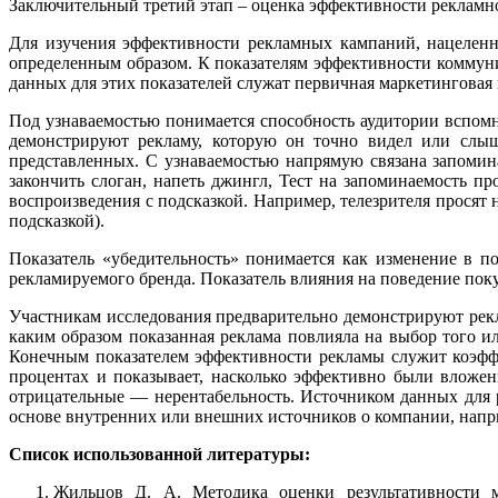
Заключительный третий этап – оценка эффективности рекламн
Для изучения эффективности рекламных кампаний, нацеленн
определенным образом. К показателям эффективности коммуни
данных для этих показателей служат первичная маркетинговая
Под узнаваемостью понимается способность аудитории вспомни
демонстрируют рекламу, которую он точно видел или слыша
представленных. С узнаваемостью напрямую связана запомина
закончить слоган, напеть джингл, Тест на запоминаемость п
воспроизведения с подсказкой. Например, телезрителя просят 
подсказкой).
Показатель «убедительность» понимается как изменение в п
рекламируемого бренда. Показатель влияния на поведение поку
Участникам исследования предварительно демонстрируют рекла
каким образом показанная реклама повлияла на выбор того и
Конечным показателем эффективности рекламы служит коэффиц
процентах и показывает, насколько эффективно были вложе
отрицательные — нерентабельность. Источником данных для
основе внутренних или внешних источников о компании, наприм
Список использованной литературы:
Жильцов Д. А. Методика оценки результативности м