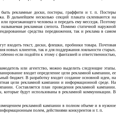
 быть рекламные доски, постеры, граффити и т. п. Постеры
ка. В дальнейшем несколько секций плаката склеиваются на
или проезжающего человека и передать ему месседж. Поэтому
к называемая рекламная слепота. Помимо статичной наружной
ендированные средства передвижения, так и реклама в самом
ут входить текст, диски, флешки, пробники товара. Почтовая
ания новых клиентов, так и для поддержания лояльности старых.
собенно если подойти к этому с фантазией и ответственностью,
ламодатель или агентство, можно выделить следующие этапы.
ланирование входит определение цели рекламной кампании, ее
ьный бюджет. В разработку входит создание основной идеи, на
антная цели рекламной кампании и информационной среде. На
пании. Составляется план проведения рекламной кампании.
ы, которые будут использованы в рекламной коммуникации. В
размещением рекламной кампании в полном объеме и в нужное
информационным полем, действиями конкурентов и т. п.