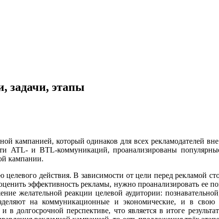
, задачи, этапы
ной кампанией, который одинаков для всех рекламодателей вне 
ости ATL- и BTL-коммуникаций, проанализированы популярн
ой кампании.
целевого действия. В зависимости от цели перед рекламой ст
оценить эффективность рекламы, нужно проанализировать ее пока
ение желательной реакции целевой аудитории: познавательной,
азделяют на коммуникационные и экономические, и в свою 
и в долгосрочной перспективе, что является в итоге результа