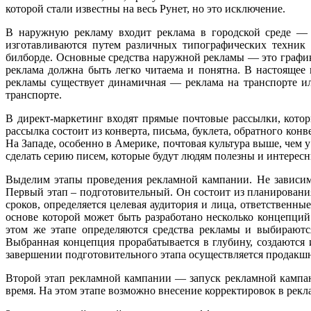
которой стали известны на весь Рунет, но это исключение.
В наружную рекламу входит реклама в городской среде — н
изготавливаются путем различных типографических техник 
билборде. Основные средства наружной рекламы — это графи
реклама должна быть легко читаема и понятна. В настоящее
рекламы существует динамичная — реклама на транспорте ил
транспорте.
В директ-маркетинг входят прямые почтовые рассылки, котор
рассылка состоит из конверта, письма, буклета, обратного кон
На Западе, особенно в Америке, почтовая культура выше, чем 
сделать серию писем, которые будут людям полезны и интересн
Выделим этапы проведения рекламной кампании. Не зависимо
Первый этап – подготовительный. Он состоит из планировани
сроков, определяется целевая аудитория и лица, ответственн
основе которой может быть разработано несколько концепци
этом же этапе определяются средства рекламы и выбираютс
Выбранная концепция прорабатывается в глубину, создаются
завершении подготовительного этапа осуществляется продакшн
Второй этап рекламной кампании — запуск рекламной кампан
время. На этом этапе возможно внесение корректировок в рек