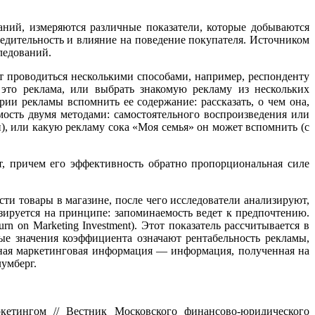
ий, измеряются различные показатели, которые добываются
едительность и влияние на поведение покупателя. Источником
ледований.
ет проводиться несколькими способами, например, респонденту
 это реклама, или выбрать знакомую рекламу из нескольких
ии рекламы вспомнить ее содержание: рассказать, о чем она,
мость двумя методами: самостоятельного воспроизведения или
и), или какую рекламу сока «Моя семья» он может вспомнить (с
т, причем его эффективность обратно пропорциональная силе
ти товары в магазине, после чего исследователи анализируют,
зируется на принципе: запоминаемость ведет к предпочтению.
on Marketing Investment). Этот показатель рассчитывается в
е значения коэффициента означают рентабельность рекламы,
ная маркетинговая информация — информация, полученная на
лумберг.
кетингом // Вестник Московского финансово-юридического