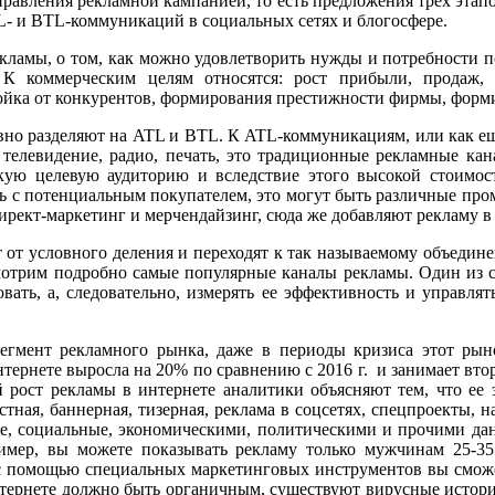
равления рекламной кампанией, то есть предложения трёх этапо
TL- и BTL-коммуникаций в социальных сетях и блогосфере.
кламы, о том, как можно удовлетворить нужды и потребности п
К коммерческим целям относятся: рост прибыли, продаж, 
ройка от конкурентов, формирования престижности фирмы, фор
вно разделяют на ATL и BTL. К ATL-коммуникациям, или как ещ
телевидение, радио, печать, это традиционные рекламные кан
кую целевую аудиторию и вследствие этого высокой стоимо
ь с потенциальным покупателем, это могут быть различные про
рект-маркетинг и мерчендайзинг, сюда же добавляют рекламу в
 от условного деления и переходят к так называемому объеди
смотрим подробно самые популярные каналы рекламы. Один из с
овать, а, следовательно, измерять ее эффективность и управля
гмент рекламного рынка, даже в периоды кризиса этот рын
ернете выросла на 20% по сравнению с 2016 г. и занимает втор
 рост рекламы в интернете аналитики объясняют тем, что ее эф
ная, баннерная, тизерная, реклама в соцсетях, спецпроекты, н
е, социальные, экономическими, политическими и прочими дан
ример, вы можете показывать рекламу только мужчинам 25-3
с помощью специальных маркетинговых инструментов вы сможет
нтернете должно быть органичным, существуют вирусные истори