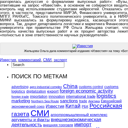
разгорелась дискуссия о формализме выпускных работ»: «Вузы,
ответившие на запрос «Известий», в основном не собираются вводить
контроль над использованием студентами нейросетей. Отказались от
этого, в частности, представители МИРЭА, Финансового университета,
МПГУ, РАНХиГС, Томского политехнического университета, а в НИЯУ
МИФИ высказались за формулировку кодекса, касающегося этого
вопроса. Так, доцент департамента логистики и маркетинга Финансового
университета при правительстве РФ Ольга Жильцова считает, что
контроль качества выпускных работ и их процент авторства лежит
«полностью в зоне ответственности научных руководителей».
Жильцова Ольга дала комментарий изданию «Известия» на тему «Бот
Известия
,
комментарий
,
СМИ
,
эксперт
ПОИСК ПО МЕТКАМ
China
customs
advertising
customs control
agro-industrial complex
foreign economic activity
logistics
export
digitalization
logistics
international trade
importation
innovation
foreign trade
marketing
sanctions
trade
Евразийский
Northern Sea Route
Арктика
Российская
Китай
Известия
экономический союз
РБК
СМИ
газета
агропромышленный комплекс
внешнеэкономическая
аргументы и факты
импорт
деятельность
внешняя торговля