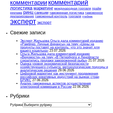
комментарий
комментарии
логистика
маркетинг
международная торговля
прайм
ринц
санкции
таможенная логистика
реклама
таможенное
декларирование
таможенный контроль
торговля
учебник
эксперт
экспорт
Свежие записи
Эксперт Жильцова Ольга дала комментарий изданию
«Рамблер. Личные финансы» на тему «Цены на
продукты поставят на контроль: что это значит для
вашего кошелька»
23.07.2026
Ольга Жильцова дала комментарий изданию
«Ведомости» на тему «В Петербурге и Ленобласти
сократились продажи замороженной рыбы»
21.07.2026
Оценка уровня экономической безопасности
хозяйствующего субъекта: методологические подходы и
аналитические решения
29.06.2026
Цифровой маркетинг как инструмент продвижения
российских креативных индустрий на рынках стран
БРИКС
27.06.2026
Анализ таможенных аспектов осуществления
электронной коммерции в России
22.06.2026
Рубрики
Рубрики