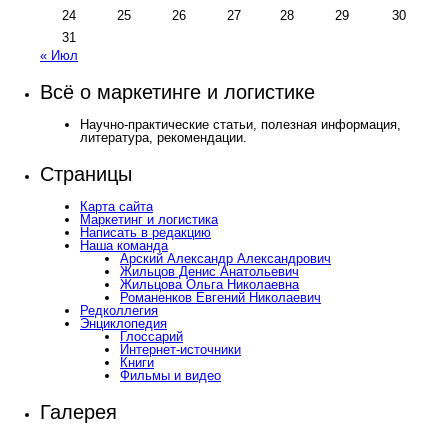
24
25
26
27
28
29
30
31
« Июл
Всё о маркетинге и логистике
Научно-практические статьи, полезная информация,
литература, рекомендации.
Страницы
Карта сайта
Маркетинг и логистика
Написать в редакцию
Наша команда
Арский Александр Александрович
Жильцов Денис Анатольевич
Жильцова Ольга Николаевна
Романенков Евгений Николаевич
Редколлегия
Энциклопедия
Глоссарий
Интернет-источники
Книги
Фильмы и видео
Галерея