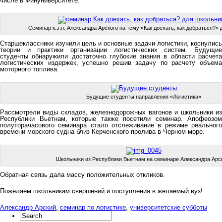
числе в Финуниверситете.
Семинар к.э.н. Александра Арского на тему «Как доехать, как добраться?»
Старшеклассники изучили цель и основные задачи логистики, коснулись
теории и практики организации логистических систем. Будущие
студенты обнаружили достаточно глубокие знания в области расчета
логистических издержек, успешно решив задачу по расчету объема
моторного топлива.
Будущие студенты направления «Логистика»
Рассмотрели виды складов, железнодорожных вагонов и школьники из
Республики Вьетнам, которые также посетили семинар. Апофеозом
полуторачасового семинара стало отслеживание в режиме реального
времени морского судна близ Керченского пролива в Черном море.
Школьники из Республики Вьетнам на семинаре Александра Арс
Обратная связь дала массу положительных откликов.
Пожелаем школьникам свершений и поступления в желаемый вуз!
Александр Арский
,
семинар по логистике
,
университетские субботы