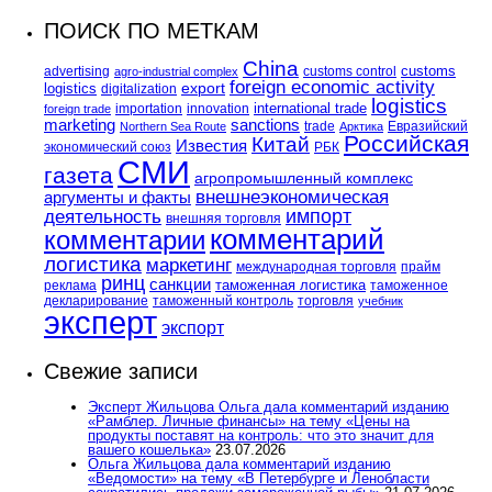
ПОИСК ПО МЕТКАМ
China
customs
advertising
customs control
agro-industrial complex
foreign economic activity
logistics
export
digitalization
logistics
international trade
importation
innovation
foreign trade
marketing
sanctions
trade
Евразийский
Northern Sea Route
Арктика
Российская
Китай
Известия
экономический союз
РБК
СМИ
газета
агропромышленный комплекс
внешнеэкономическая
аргументы и факты
импорт
деятельность
внешняя торговля
комментарий
комментарии
логистика
маркетинг
международная торговля
прайм
ринц
санкции
таможенная логистика
реклама
таможенное
декларирование
таможенный контроль
торговля
учебник
эксперт
экспорт
Свежие записи
Эксперт Жильцова Ольга дала комментарий изданию
«Рамблер. Личные финансы» на тему «Цены на
продукты поставят на контроль: что это значит для
вашего кошелька»
23.07.2026
Ольга Жильцова дала комментарий изданию
«Ведомости» на тему «В Петербурге и Ленобласти