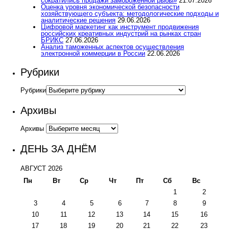
сократились продажи замороженной рыбы»
21.07.2026
Оценка уровня экономической безопасности
хозяйствующего субъекта: методологические подходы и
аналитические решения
29.06.2026
Цифровой маркетинг как инструмент продвижения
российских креативных индустрий на рынках стран
БРИКС
27.06.2026
Анализ таможенных аспектов осуществления
электронной коммерции в России
22.06.2026
Рубрики
Рубрики
Архивы
Архивы
ДЕНЬ ЗА ДНЁМ
АВГУСТ 2026
Пн
Вт
Ср
Чт
Пт
Сб
Вс
1
2
3
4
5
6
7
8
9
10
11
12
13
14
15
16
17
18
19
20
21
22
23