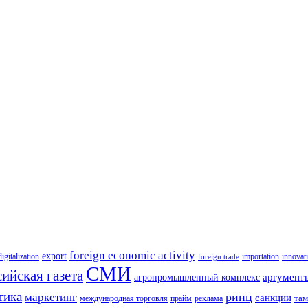
foreign economic activity
export
innovat
digitalization
importation
foreign trade
СМИ
ийская газета
аргумент
агропромышленный комплекс
тика
ринц
маркетинг
санкции
там
международная торговля
прайм
реклама