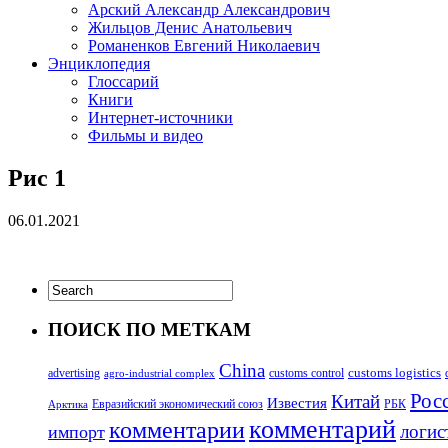
Арский Александр Александрович
Жильцов Денис Анатольевич
Романенков Евгений Николаевич
Энциклопедия
Глоссарий
Книги
Интернет-источники
Фильмы и видео
Рис 1
06.01.2021
ПОИСК ПО МЕТКАМ
China
customs logistics
advertising
customs control
agro-industrial complex
Росс
Китай
Известия
Евразийский экономический союз
РБК
Арктика
комментарий
комментарии
логис
импорт