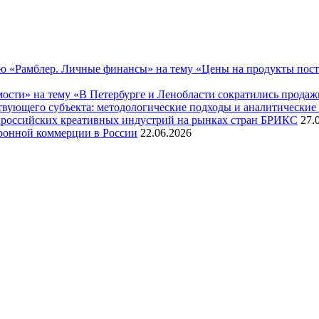
 «Рамблер. Личные финансы» на тему «Цены на продукты поставя
ости» на тему «В Петербурге и Ленобласти сократились прода
твующего субъекта: методологические подходы и аналитические
 российских креативных индустрий на рынках стран БРИКС
27.
ронной коммерции в России
22.06.2026