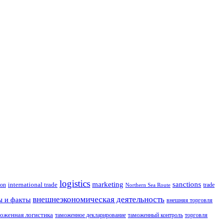
logistics
marketing
sanctions
ion
international trade
trade
Northern Sea Route
внешнеэкономическая деятельность
ы и факты
внешняя торговля
оженная логистика
таможенное декларирование
таможенный контроль
торговля