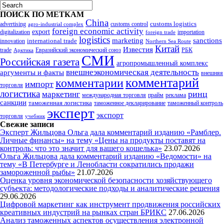
ПОИСК ПО МЕТКАМ
China
customs logistics
advertising
customs control
agro-industrial complex
foreign economic activity
export
digitalization
importation
foreign trade
logistics
marketing
sanctions
innovation
international trade
Northern Sea Route
Китай
Известия
trade
Евразийский экономический союз
РБК
Арктика
СМИ
Российская газета
агропромышленный комплекс
внешнеэкономическая деятельность
аргументы и факты
внешняя
комментарий
комментарии
импорт
торговля
логистика
ринц
маркетинг
международная торговля
прайм
реклама
санкции
таможенная логистика
таможенное декларирование
таможенный контроль
эксперт
экспорт
торговля
учебник
Свежие записи
Эксперт Жильцова Ольга дала комментарий изданию «Рамблер.
Личные финансы» на тему «Цены на продукты поставят на
контроль: что это значит для вашего кошелька»
23.07.2026
Ольга Жильцова дала комментарий изданию «Ведомости» на
тему «В Петербурге и Ленобласти сократились продажи
замороженной рыбы»
21.07.2026
Оценка уровня экономической безопасности хозяйствующего
субъекта: методологические подходы и аналитические решения
29.06.2026
Цифровой маркетинг как инструмент продвижения российских
креативных индустрий на рынках стран БРИКС
27.06.2026
Анализ таможенных аспектов осуществления электронной