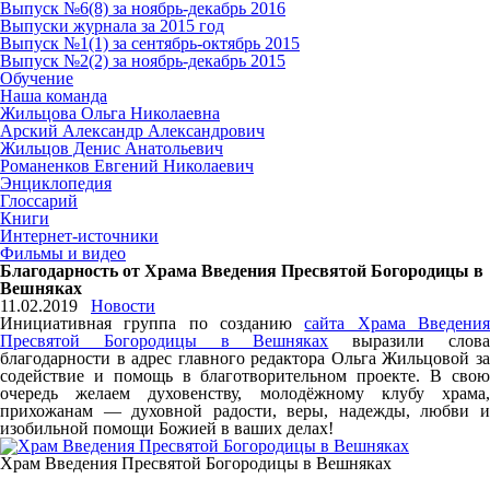
Выпуск №6(8) за ноябрь-декабрь 2016
Выпуски журнала за 2015 год
Выпуск №1(1) за сентябрь-октябрь 2015
Выпуск №2(2) за ноябрь-декабрь 2015
Обучение
Наша команда
Жильцова Ольга Николаевна
Арский Александр Александрович
Жильцов Денис Анатольевич
Романенков Евгений Николаевич
Энциклопедия
Глоссарий
Книги
Интернет-источники
Фильмы и видео
Благодарность от Храма Введения Пресвятой Богородицы в
Вешняках
11.02.2019
Новости
Инициативная группа по созданию
сайта Храма Введени
Пресвятой Богородицы в Вешняках
выразили слов
благодарности в адрес главного редактора Ольга Жильцовой за
содействие и помощь в благотворительном проекте. В свою
очередь желаем духовенству, молодёжному клубу храма,
прихожанам — духовной радости, веры, надежды, любви и
изобильной помощи Божией в ваших делах!
Храм Введения Пресвятой Богородицы в Вешняках