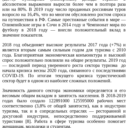
абсолютном выражении выросли более чем в полтора раза
или на 80%. В 2019 году число проданных россиянам туров
возросло на 16,4%, что во многом обусловлено ростом спроса
на путешествия в РФ. Самые престижные события в мире —
Олимпийские игры в Сочи в 2014 году и Чемпионат мира по
футболу в 2018 году — внесли положительный вклад в
значение показателя.
2018 год объединяет высокие результаты 2017 года (+7%) и
является вторым самым сильным годом для туризма с 2010
года. Благоприятная экономическая конъюнктура и высокий
спрос положительно повлияли на общие результаты. 2019 год
— последний период уверенного роста сектора туризма до
начала кризиса весны 2020 года, связанного с последствиями
COVID-19. По итогам текущего кризиса туристический
сектор будет в одном из наиболее сложных положений.
Значимость данного сектора экономики определяется и его
весомым общим вкладом в занятость населения. В 2018-2019
годах было создало 122891000 125595000 рабочих мест
соответственно (3,8% от общей занятости), как в индустрии
туризма, так и в сопредельных отраслях — ресторанной и
досуговой индустрии, непосредственно поддерживаемой
туристами [8]. Работа в сфере туризма особенно помогает
женщинам, молодежи и студентам.