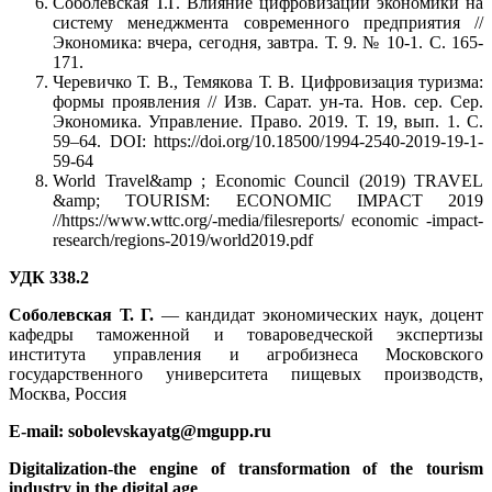
Соболевская Т.Г. Влияние цифровизации экономики на
систему менеджмента современного предприятия //
Экономика: вчера, сегодня, завтра. Т. 9. № 10-1. С. 165-
171.
Черевичко Т. В., Темякова Т. В. Цифровизация туризма:
формы проявления // Изв. Сарат. ун-та. Нов. сер. Сер.
Экономика. Управление. Право. 2019. Т. 19, вып. 1. С.
59–64. DOI: https://doi.org/10.18500/1994-2540-2019-19-1-
59-64
World Travel&amp ; Economic Council (2019) TRAVEL
&amp; TOURISM: ECONOMIC IMPACT 2019
//https://www.wttc.org/-media/filesreports/ economic -impact-
research/regions-2019/world2019.pdf
УДК 338.2
Соболевская Т. Г.
— кандидат экономических наук, доцент
кафедры таможенной и товароведческой экспертизы
института управления и агробизнеса Московского
государственного университета пищевых производств,
Москва, Россия
E-mail: sobolevskayatg@mgupp.ru
Digitalization-the engine of transformation of the tourism
industry in the digital age