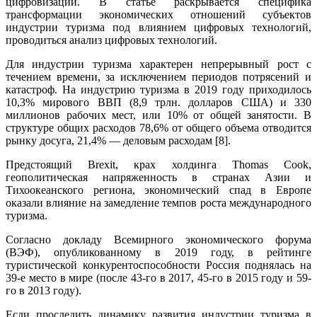
цифровизации. В статье раскрывается специфика
трансформации экономических отношений субъектов
индустрии туризма под влиянием цифровых технологий,
проводиться анализ цифровых технологий.
Для индустрии туризма характерен непрерывный рост с
течением времени, за исключением периодов потрясений и
катастроф. На индустрию туризма в 2019 году приходилось
10,3% мирового ВВП (8,9 трлн. долларов США) и 330
миллионов рабочих мест, или 10% от общей занятости. В
структуре общих расходов 78,6% от общего объема отводится
рынку досуга, 21,4% — деловым расходам [8].
Предстоящий Brexit, крах холдинга Thomas Cook,
геополитическая напряженность в странах Азии и
Тихоокеанского региона, экономический спад в Европе
оказали влияние на замедление темпов роста международного
туризма.
Согласно докладу Всемирного экономического форума
(ВЭФ), опубликованному в 2019 году, в рейтинге
туристической конкурентоспособности Россия поднялась на
39-е место в мире (после 43-го в 2017, 45-го в 2015 году и 59-
го в 2013 году).
Если проследить динамику развития индустрии туризма в