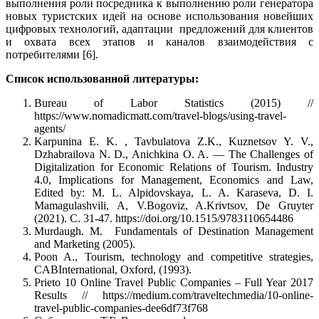
выполнения роли посредника к выполнению роли генератора
новых туристских идей на основе использования новейших
цифровых технологий, адаптации предложений для клиентов
и охвата всех этапов и каналов взаимодействия с
потребителями [6].
Список использованной литературы:
Bureau of Labor Statistics (2015) //
https://www.nomadicmatt.com/travel-blogs/using-travel-
agents/
Karpunina E. K. , Tavbulatova Z.K., Kuznetsov Y. V.,
Dzhabrailova N. D., Anichkina O. A. — The Challenges of
Digitalization for Economic Relations of Tourism. Industry
4.0, Implications for Management, Economics and Law,
Edited by: M. L. Alpidovskaya, L. A. Karaseva, D. I.
Mamagulashvili, A, V.Bogoviz, A.Krivtsov, De Gruyter
(2021). С. 31-47. https://doi.org/10.1515/9783110654486
Murdaugh. M. Fundamentals of Destination Management
and Marketing (2005).
Poon A., Tourism, technology and competitive strategies,
CABInternational, Oxford, (1993).
Prieto 10 Online Travel Public Companies – Full Year 2017
Results // https://medium.com/traveltechmedia/10-online-
travel-public-companies-dee6df73f768