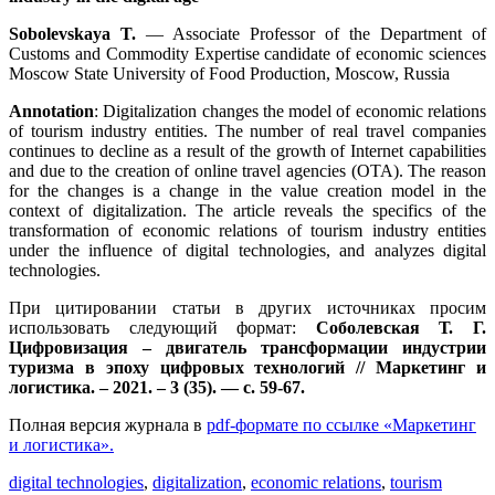
Sobolevskaya T.
— Associate Professor of the Department of
Customs and Commodity Expertise сandidate of economic sciences
Moscow State University of Food Production, Moscow, Russia
Annotation
: Digitalization changes the model of economic relations
of tourism industry entities. The number of real travel companies
continues to decline as a result of the growth of Internet capabilities
and due to the creation of online travel agencies (OTA). The reason
for the changes is a change in the value creation model in the
context of digitalization. The article reveals the specifics of the
transformation of economic relations of tourism industry entities
under the influence of digital technologies, and analyzes digital
technologies.
При цитировании статьи в других источниках просим
использовать следующий формат:
Соболевская Т. Г.
Цифровизация – двигатель трансформации индустрии
туризма в эпоху цифровых технологий // Маркетинг и
логистика. – 2021. – 3 (35). — с. 59-67.
Полная версия журнала в
pdf-формате по ссылке «Маркетинг
и логистика».
digital technologies
,
digitalization
,
economic relations
,
tourism