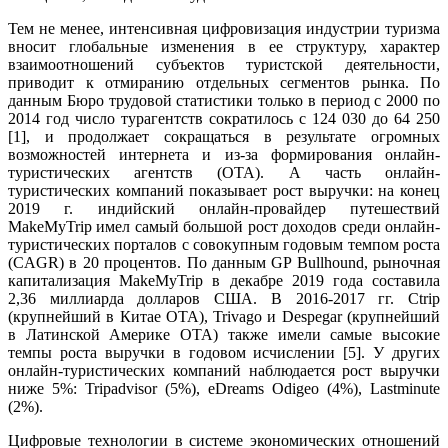
Тем не менее, интенсивная цифровизация индустрии туризма
вносит глобальные изменения в ее структуру, характер
взаимоотношений субъектов туристской деятельности,
приводит к отмиранию отдельных сегментов рынка. По
данным Бюро трудовой статистики только в период с 2000 по
2014 год число турагентств сократилось с 124 030 до 64 250
[1], и продолжает сокращаться в результате огромных
возможностей интернета и из-за формирования онлайн-
туристических агентств (ОТА). А часть онлайн-
туристических компаний показывает рост выручки: на конец
2019 г. индийский онлайн-провайдер путешествий
MakeMyTrip имел самый большой рост доходов среди онлайн-
туристических порталов с совокупным годовым темпом роста
(CAGR) в 20 процентов. По данным GP Bullhound, рыночная
капитализация MakeMyTrip в декабре 2019 года составила
2,36 миллиарда долларов США. В 2016-2017 гг. Ctrip
(крупнейший в Китае ОТА), Trivago и Despegar (крупнейший
в Латинской Америке ОТА) также имели самые высокие
темпы роста выручки в годовом исчислении [5]. У других
онлайн-туристических компаний наблюдается рост выручки
ниже 5%: Tripadvisor (5%), eDreams Odigeo (4%), Lastminute
(2%).
Цифровые технологии в системе экономических отношений