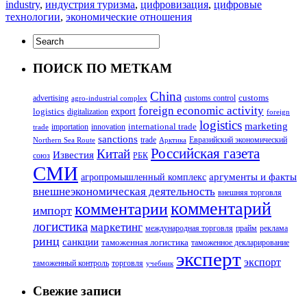
industry
,
индустрия туризма
,
цифровизация
,
цифровые
технологии
,
экономические отношения
ПОИСК ПО МЕТКАМ
China
customs
advertising
customs control
agro-industrial complex
foreign economic activity
logistics
export
digitalization
foreign
logistics
marketing
innovation
international trade
importation
trade
sanctions
trade
Евразийский экономический
Northern Sea Route
Арктика
Российская газета
Китай
Известия
союз
РБК
СМИ
аргументы и факты
агропромышленный комплекс
внешнеэкономическая деятельность
внешняя торговля
комментарий
комментарии
импорт
логистика
маркетинг
международная торговля
прайм
реклама
ринц
санкции
таможенная логистика
таможенное декларирование
эксперт
экспорт
таможенный контроль
торговля
учебник
Свежие записи