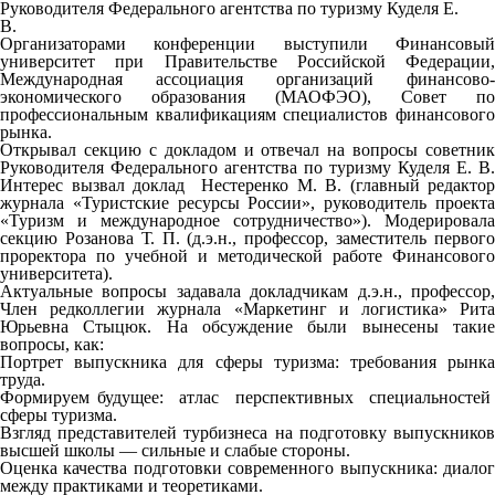
Руководителя Федерального агентства по туризму Куделя Е.
В.
Организаторами конференции выступили Финансовый
университет при Правительстве Российской Федерации,
Международная ассоциация организаций финансово-
экономического образования (МАОФЭО), Совет по
профессиональным квалификациям специалистов финансового
рынка.
Открывал секцию с докладом и отвечал на вопросы советник
Руководителя Федерального агентства по туризму Куделя Е. В.
Интерес вызвал доклад Нестеренко М. В. (главный редактор
журнала «Туристские ресурсы России», руководитель проекта
«Туризм и международное сотрудничество»). Модерировала
секцию Розанова Т. П. (д.э.н., профессор, заместитель первого
проректора по учебной и методической работе Финансового
университета).
Актуальные вопросы задавала докладчикам д.э.н., профессор,
Член редколлегии журнала «Маркетинг и логистика» Рита
Юрьевна Стыцюк. На обсуждение были вынесены такие
вопросы, как:
Портрет выпускника для сферы туризма: требования рынка
труда.
Формируем будущее: атлас перспективных специальностей
сферы туризма.
Взгляд представителей турбизнеса на подготовку выпускников
высшей школы — сильные и слабые стороны.
Оценка качества подготовки современного выпускника: диалог
между практиками и теоретиками.