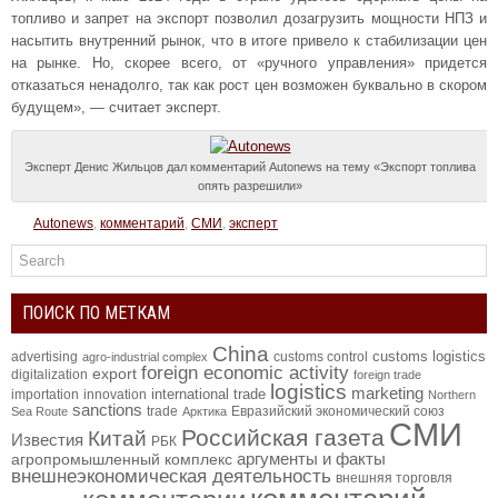
топливо и запрет на экспорт позволил дозагрузить мощности НПЗ и
насытить внутренний рынок, что в итоге привело к стабилизации цен
на рынке. Но, скорее всего, от «ручного управления» придется
отказаться ненадолго, так как рост цен возможен буквально в скором
будущем», — считает эксперт.
Эксперт Денис Жильцов дал комментарий Autonews на тему «Экспорт топлива
опять разрешили»
Autonews
,
комментарий
,
СМИ
,
эксперт
ПОИСК ПО МЕТКАМ
China
customs logistics
advertising
customs control
agro-industrial complex
foreign economic activity
export
digitalization
foreign trade
logistics
marketing
international trade
importation
innovation
Northern
sanctions
trade
Евразийский экономический союз
Sea Route
Арктика
СМИ
Российская газета
Китай
Известия
РБК
аргументы и факты
агропромышленный комплекс
внешнеэкономическая деятельность
внешняя торговля