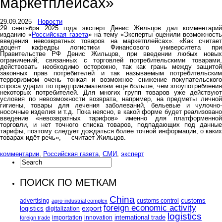
маркетплейсах»
29.09.2025
Новости
29 сентября 2025 года эксперт Денис Жильцов дал комментарий
изданию «
Российская газета
» на тему «Эксперты оценили возможност
введения невозвратных товаров на маркетплейсах»: «Как считает
доцент кафедры логистики Финансового университета при
Правительстве РФ Денис Жильцов, при введении любых новых
ограничений, связанных с торговлей потребительскими товарами,
действовать необходимо осторожно, так как грань между защитой
законных прав потребителей и так называемым потребительским
терроризмом очень тонкая и возможное снижение покупательского
спроса ударит по предпринимателям еще больше, чем злоупотребления
некоторых потребителей. Для многих групп товаров уже действуют
условия по невозможности возврата, например, на предметы личной
гигиены, товары для лечения заболеваний, бельевые и чулочно-
носочные изделия и т.д. Пока неясно, в какой форме будет реализовано
введение «невозвратных тарифов» именно для платформенной
торговли, и нет точного списка товаров, подпадающих под данные
тарифы, поэтому следует дождаться более точной информации, о каких
товарах идёт речь», — считает Жильцов.
комментарии
,
Российская газета
,
СМИ
,
эксперт
ПОИСК ПО МЕТКАМ
China
customs
advertising
customs control
agro-industrial complex
foreign economic activity
logistics
export
digitalization
logistics
international trade
importation
innovation
foreign trade