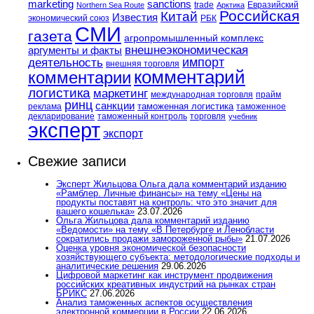
marketing
sanctions
trade
Евразийский
Northern Sea Route
Арктика
Российская
Китай
Известия
экономический союз
РБК
СМИ
газета
агропромышленный комплекс
внешнеэкономическая
аргументы и факты
импорт
деятельность
внешняя торговля
комментарий
комментарии
логистика
маркетинг
международная торговля
прайм
ринц
санкции
таможенная логистика
реклама
таможенное
декларирование
таможенный контроль
торговля
учебник
эксперт
экспорт
Свежие записи
Эксперт Жильцова Ольга дала комментарий изданию
«Рамблер. Личные финансы» на тему «Цены на
продукты поставят на контроль: что это значит для
вашего кошелька»
23.07.2026
Ольга Жильцова дала комментарий изданию
«Ведомости» на тему «В Петербурге и Ленобласти
сократились продажи замороженной рыбы»
21.07.2026
Оценка уровня экономической безопасности
хозяйствующего субъекта: методологические подходы и
аналитические решения
29.06.2026
Цифровой маркетинг как инструмент продвижения
российских креативных индустрий на рынках стран
БРИКС
27.06.2026
Анализ таможенных аспектов осуществления
электронной коммерции в России
22.06.2026