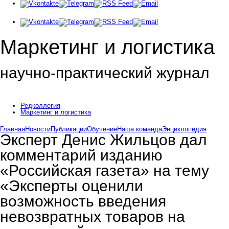
Маркетинг и логистика
научно-практический журнал
Доброе утро! Сегодня
Четверг 6 августа 2026 г.
Редколлегия
Маркетинг и логистика
Главная
Новости
Публикации
Обучение
Наша команда
Энциклопедия
Эксперт Денис Жильцов дал
комментарий изданию
«Российская газета» на тему
«Эксперты оценили
возможность введения
невозвратных товаров на