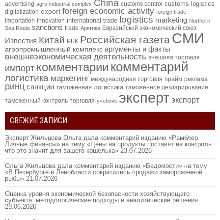
China
customs logistics
advertising
customs control
agro-industrial complex
foreign economic activity
export
digitalization
foreign trade
logistics
marketing
international trade
importation
innovation
Northern
sanctions
trade
Евразийский экономический союз
Sea Route
Арктика
СМИ
Российская газета
Китай
Известия
РБК
аргументы и факты
агропромышленный комплекс
внешнеэкономическая деятельность
внешняя торговля
комментарий
комментарии
импорт
логистика
маркетинг
международная торговля
прайм
реклама
ринц
санкции
таможенная логистика
таможенное декларирование
эксперт
экспорт
таможенный контроль
торговля
учебник
СВЕЖИЕ ЗАПИСИ
Эксперт Жильцова Ольга дала комментарий изданию «Рамблер.
Личные финансы» на тему «Цены на продукты поставят на контроль:
что это значит для вашего кошелька»
23.07.2026
Ольга Жильцова дала комментарий изданию «Ведомости» на тему
«В Петербурге и Ленобласти сократились продажи замороженной
рыбы»
21.07.2026
Оценка уровня экономической безопасности хозяйствующего
субъекта: методологические подходы и аналитические решения
29.06.2026