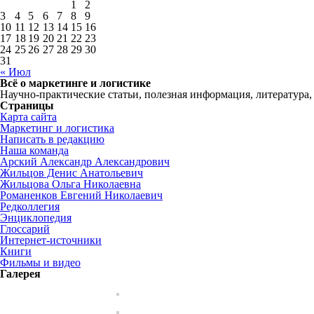
1
2
3
4
5
6
7
8
9
10
11
12
13
14
15
16
17
18
19
20
21
22
23
24
25
26
27
28
29
30
31
« Июл
Всё о маркетинге и логистике
Научно-практические статьи, полезная информация, литература,
Страницы
Карта сайта
Маркетинг и логистика
Написать в редакцию
Наша команда
Арский Александр Александрович
Жильцов Денис Анатольевич
Жильцова Ольга Николаевна
Романенков Евгений Николаевич
Редколлегия
Энциклопедия
Глоссарий
Интернет-источники
Книги
Фильмы и видео
Галерея