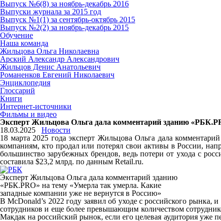
Выпуск №6(8) за ноябрь-декабрь 2016
Выпуски журнала за 2015 год
Выпуск №1(1) за сентябрь-октябрь 2015
Выпуск №2(2) за ноябрь-декабрь 2015
Обучение
Наша команда
Жильцова Ольга Николаевна
Арский Александр Александрович
Жильцов Денис Анатольевич
Романенков Евгений Николаевич
Энциклопедия
Глоссарий
Книги
Интернет-источники
Фильмы и видео
Эксперт Жильцова Ольга дала комментарий зданию «РБК.PR
18.03.2025
Новости
18 марта 2025 года эксперт Жильцова Ольга дала комментарий
компаниям, кто продал или потерял свои активы в России, нап
большинство зарубежных брендов, ведь потери от ухода с росс
составила $23,2 млрд. по данным Retail.ru.
Эксперт Жильцова Ольга дала комментарий зданию
«РБК.PRO» на тему «Умерла так умерла. Какие
западные компании уже не вернутся в Россию»
В McDonald’s 2022 году заявил об уходе с российского рынка,
сотрудников и еще более превышающим количеством сотрудников
Макдак на российский рынок, если его целевая аудитория уже п