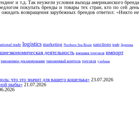
ндинг и т.д. Так неужели условия выхода американского бренда
едлогом покупать бренды и товары тех стран, кто по сей день
о ожидать возвращения зарубежных брендов ответил: «Никто не
logistics
marketing
sanctions
ational trade
trade
Northern Sea Route
Арктика
импорт
шнеэкономическая деятельность
внешняя торговля
таможенное декларирование
таможенный контроль
торговля
учебник
ль: что это значит для вашего кошелька»
23.07.2026
нной рыбы»
21.07.2026
06.2026