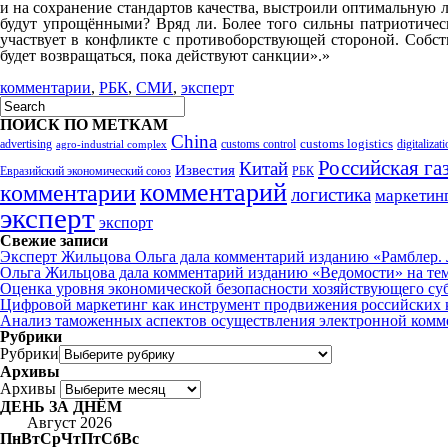
и на сохранение стандартов качества, выстроили оптимальную 
будут упрощёнными? Вряд ли. Более того сильны патриотическ
участвует в конфликте с противоборствующей стороной. Собст
будет возвращаться, пока действуют санкции».»
комментарии
,
РБК
,
СМИ
,
эксперт
ПОИСК ПО МЕТКАМ
China
customs logistics
advertising
customs control
agro-industrial complex
digitalizat
Российская га
Китай
Известия
Евразийский экономический союз
РБК
комментарий
комментарии
логистика
маркетин
эксперт
экспорт
Свежие записи
Эксперт Жильцова Ольга дала комментарий изданию «Рамблер. Л
Ольга Жильцова дала комментарий изданию «Ведомости» на те
Оценка уровня экономической безопасности хозяйствующего су
Цифровой маркетинг как инструмент продвижения российских 
Анализ таможенных аспектов осуществления электронной комм
Рубрики
Рубрики
Архивы
Архивы
ДЕНЬ ЗА ДНЁМ
Август 2026
Пн
Вт
Ср
Чт
Пт
Сб
Вс