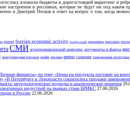
логистику, вложили бюджеты в дорогостоящий маркетинг и ребре
ие настроения в россиянах, которые не будут ни под каким пр
венно и Дмитрий Песков в ответ на вопрос о том, когда можн
foreign economic activity
export
innovation
intern
ion
importation
foreign trade
СМИ
зета
вне
аргументы и факты
агропромышленный комплекс
ринц
г
санкции
таможенная логистика
международная торговля
прайм
реклама
ичные финансы» на тему «Цены на продукты поставят на контро
му «В Петербурге и Ленобласти сократились продажи замороже
бъекта: методологические подходы и аналитические решения
29.
креативных индустрий на рынках стран БРИКС
27.06.2026
ерции в России
22.06.2026