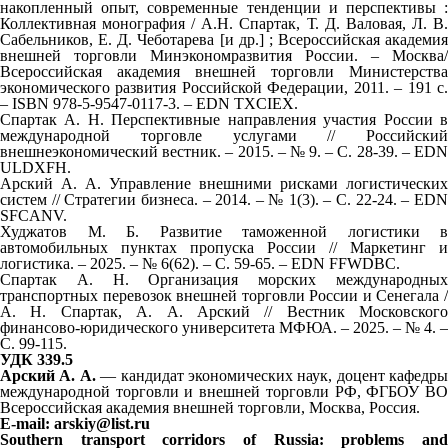
накопленный опыт, современные тенденции и перспективы :
Коллективная монография / А.Н. Спартак, Т. Д. Валовая, Л. В.
Сабельников, Е. Д. Чеботарева [и др.] ; Всероссийская академия
внешней торговли Минэкономразвития России. – Москва/
Всероссийская академия внешней торговли Министерства
экономического развития Российской Федерации, 2011. – 191 с.
– ISBN 978-5-9547-0117-3. – EDN TXCIEX.
Спартак А. Н. Перспективные направления участия России в
международной торговле услугами // Российский
внешнеэкономический вестник. – 2015. – № 9. – С. 28-39. – EDN
ULDXFH.
Арский А. А. Управление внешними рисками логистических
систем // Стратегии бизнеса. – 2014. – № 1(3). – С. 22-24. – EDN
SFCANV.
Худжатов М. Б. Развитие таможенной логистики в
автомобильных пунктах пропуска России // Маркетинг и
логистика. – 2025. – № 6(62). – С. 59-65. – EDN FFWDBC.
Спартак А. Н. Организация морских международных
транспортных перевозок внешней торговли России и Сенегала /
А. Н. Спартак, А. А. Арский // Вестник Московского
финансово-юридического университета МФЮА. – 2025. – № 4. –
С. 99-115.
УДК 339.5
Арский А. А.
— кандидат экономических наук, доцент кафедры
международной торговли и внешней торговли РФ, ФГБОУ ВО
Всероссийская академия внешней торговли, Москва, Россия.
E-mail: arskiy@list.ru
Southern transport corridors of Russia: problems and