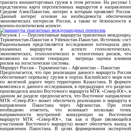
транзита внешнеторговых грузов в этом регионе. На рисунке 1
представлена карта перспективных маршрутов в направлении
Средняя Азия-Пакистан, интерес к которым проявляет Россия.
Данный интерес основан на необходимости обеспечения
экономических интересов России, а также ее безопасности в
военно-политическом аспекте.
Рисунок 1 — Перспективные маршруты транзитных международ
Туркменистан-Пакистан и Узбекистан-Пакистан. Источник: сос
Рациональным представляется исследование потенциала двух
указанных маршрутов в аспекте геополитических,
экономических, технологических и техногенных рисков, что
возможно на основе генерации матрицы оценки влияния
рисков на логистические системы.
Маршрут Россия – Туркменистан – Афганистан – Пакистан
Предполагается, что при реализации данного маршрута Россия
обеспечивает перевалку грузов в портах Каспийского моря или
по железной дороге через территорию Казахстана. В формате
комплекса и данного исследования, в предыдущих его разделах
производился анализ Восточного маршрута МТК «Север-Юг», в
данном же разделе предполагается, что Восточное направление
МТК «Север-Юг» может обеспечить реализацию и маршрута в
направлении Пакистана через Афганистан. При этом
необходимо отметить, что возникает несколько точек
напряженности внутренней конкуренции на Восточном
маршруте МТК «Север-Юг», так как и Иран (являющейся
участником Восточного маршрута) может обеспечить выход в
направлении Пакистана. В целях формирования экспертной