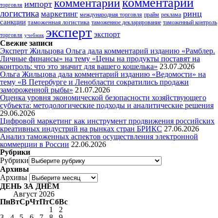
комментарий
комментарии
импорт
торговля
логистика
ринц
маркетинг
международная торговля
прайм
реклама
санкции
таможенная логистика
таможенное декларирование
таможенный контроль
эксперт
экспорт
торговля
учебник
Свежие записи
Эксперт Жильцова Ольга дала комментарий изданию «Рамблер.
Личные финансы» на тему «Цены на продукты поставят на
контроль: что это значит для вашего кошелька»
23.07.2026
Ольга Жильцова дала комментарий изданию «Ведомости» на
тему «В Петербурге и Ленобласти сократились продажи
замороженной рыбы»
21.07.2026
Оценка уровня экономической безопасности хозяйствующего
субъекта: методологические подходы и аналитические решения
29.06.2026
Цифровой маркетинг как инструмент продвижения российских
креативных индустрий на рынках стран БРИКС
27.06.2026
Анализ таможенных аспектов осуществления электронной
коммерции в России
22.06.2026
Рубрики
Рубрики
Архивы
Архивы
ДЕНЬ ЗА ДНЁМ
Август 2026
Пн
Вт
Ср
Чт
Пт
Сб
Вс
1
2
3
4
5
6
7
8
9