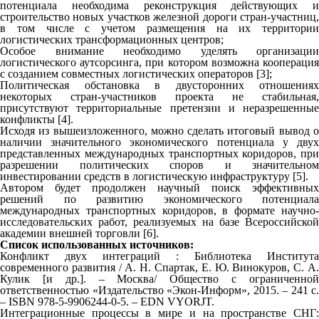
потенциала необходима реконструкция действующих и
строительство новых участков железной дороги стран-участниц,
в том числе с учетом размещения на их территории
логистических трансформационных центров;
Особое внимание необходимо уделять организации
логистического аутсорсинга, при котором возможна кооперация
с созданием совместных логистических операторов [3];
Политическая обстановка в двусторонних отношениях
некоторых стран-участников проекта не стабильная,
присутствуют территориальные претензии и неразрешенные
конфликты [4].
Исходя из вышеизложенного, можно сделать итоговый вывод о
наличии значительного экономического потенциала у двух
представленных международных транспортных коридоров, при
разрешении политических споров и значительном
инвестировании средств в логистическую инфраструктуру [5].
Автором будет продолжен научный поиск эффективных
решений по развитию экономического потенциала
международных транспортных коридоров, в формате научно-
исследовательских работ, реализуемых на базе Всероссийской
академии внешней торговли [6].
Список использованных источников:
Конфликт двух интеграций : Библиотека Института
современного развития / А. Н. Спартак, Е. Ю. Винокуров, С. А.
Кулик [и др.]. – Москва/ Общество с ограниченной
ответственностью «Издательство «Экон-Информ», 2015. – 241 с.
– ISBN 978-5-9906244-0-5. – EDN VYORJT.
Интеграционные процессы в мире и на пространстве СНГ: