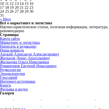
10
11
12
13
14
15
16
17
18
19
20
21
22
23
24
25
26
27
28
29
30
31
« Июл
Всё о маркетинге и логистике
Научно-практические статьи, полезная информация, литература,
рекомендации.
Страницы
Карта сайта
Маркетинг и логистика
Написать в редакцию
Наша команда
Арский Александр Александрович
Жильцов Денис Анатольевич
Жильцова Ольга Николаевна
Романенков Евгений Николаевич
Редколлегия
Энциклопедия
Глоссарий
Интернет-источники
Книги
Фильмы и видео
Галерея