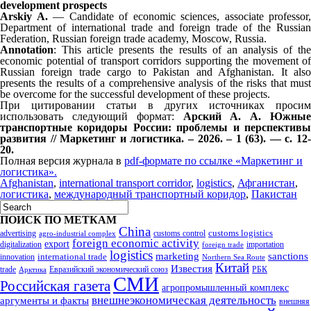
development prospects
Arskiy A.
— Candidate of economic sciences, associate professor,
Department of international trade and foreign trade of the Russian
Federation, Russian foreign trade academy, Moscow, Russia.
Annotation
: This article presents the results of an analysis of the
economic potential of transport corridors supporting the movement of
Russian foreign trade cargo to Pakistan and Afghanistan. It also
presents the results of a comprehensive analysis of the risks that must
be overcome for the successful development of these projects.
При цитировании статьи в других источниках просим
использовать следующий формат:
Арский А. А. Южные
транспортные коридоры России: проблемы и перспективы
развития // Маркетинг и логистика. – 2026. – 1 (63). — с. 12-
20.
Полная версия журнала в
pdf-формате по ссылке «Маркетинг и
логистика».
Afghanistan
,
international transport corridor
,
logistics
,
Афганистан
,
логистика
,
международный транспортный коридор
,
Пакистан
ПОИСК ПО МЕТКАМ
China
customs logistics
advertising
customs control
agro-industrial complex
foreign economic activity
export
digitalization
importation
foreign trade
logistics
marketing
sanctions
innovation
international trade
Northern Sea Route
Китай
Известия
trade
Евразийский экономический союз
РБК
Арктика
СМИ
Российская газета
агропромышленный комплекс
внешнеэкономическая деятельность
аргументы и факты
внешняя