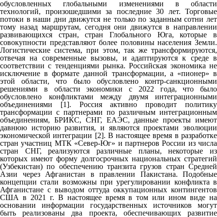
обусловленных глобальными изменениями в области
технологий, произошедшими за последние 30 лет. Торговые
потоки в наши дни движутся не только по заданным сотни лет
тому назад маршрутам, сегодня они движутся в направлении
развивающихся стран, стран Глобального Юга, которые в
совокупности представляют более половины населения Земли.
Логистические система, при этом, так же трансформируются,
отвечая на современные вызовы, и адаптируются к среде в
соответствии с тенденциями рынка. Российская экономика не
исключение в формате данной трансформации, а «пионер» в
этой области, что было обусловлено контр-санкционными
решениями в области экономики с 2022 года, что было
обусловлено конфликтами между двумя интеграционными
объединениями [1]. Россия активно проводит политику
трансформации с партнерами по различным интеграционным
объединениям, БРИКС, СНГ, ЕАЭС, данные проекты имеют
давнюю историю развития, и являются проектами эволюции
экономической интеграции [2]. В настоящее время в разработке
стран участниц МТК «Север-Юг» и партнеров России из числа
стран СНГ, реализуются различные планы, некоторые из
которых имеют форму долгосрочных национальных стратегий
(Узбекистан) по обеспечению транзита грузов стран Средней
Азии через Афганистан в правлении Пакистана. Подобные
концепции стали возможны при урегулировании конфликта в
Афганистане с выводом оттуда оккупационных контингентов
США в 2021 г. В настоящее время в том или ином виде на
основании информации государственных источников могут
быть реализованы два проекта, обеспечивающих развитие