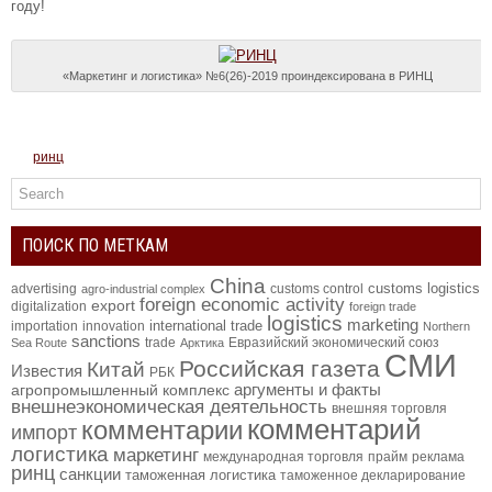
году!
«Маркетинг и логистика» №6(26)-2019 проиндексирована в РИНЦ
ринц
ПОИСК ПО МЕТКАМ
China
customs logistics
advertising
customs control
agro-industrial complex
foreign economic activity
export
digitalization
foreign trade
logistics
marketing
international trade
importation
innovation
Northern
sanctions
trade
Евразийский экономический союз
Sea Route
Арктика
СМИ
Российская газета
Китай
Известия
РБК
аргументы и факты
агропромышленный комплекс
внешнеэкономическая деятельность
внешняя торговля
комментарий
комментарии
импорт
логистика
маркетинг
международная торговля
прайм
реклама
ринц
санкции
таможенная логистика
таможенное декларирование