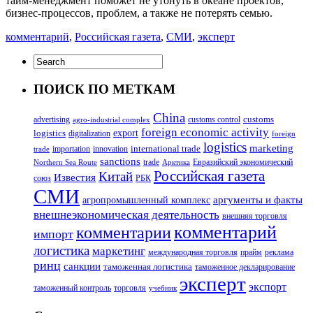
тайм-менеджмент поможет не утонуть в океане проектов,
бизнес-процессов, проблем, а также не потерять семью.
комментарий
,
Российская газета
,
СМИ
,
эксперт
ПОИСК ПО МЕТКАМ
China
customs
advertising
customs control
agro-industrial complex
foreign economic activity
logistics
export
digitalization
foreign
logistics
marketing
innovation
international trade
importation
trade
sanctions
trade
Евразийский экономический
Northern Sea Route
Арктика
Российская газета
Китай
Известия
союз
РБК
СМИ
аргументы и факты
агропромышленный комплекс
внешнеэкономическая деятельность
внешняя торговля
комментарий
комментарии
импорт
логистика
маркетинг
международная торговля
прайм
реклама
ринц
санкции
таможенная логистика
таможенное декларирование
эксперт
экспорт
таможенный контроль
торговля
учебник