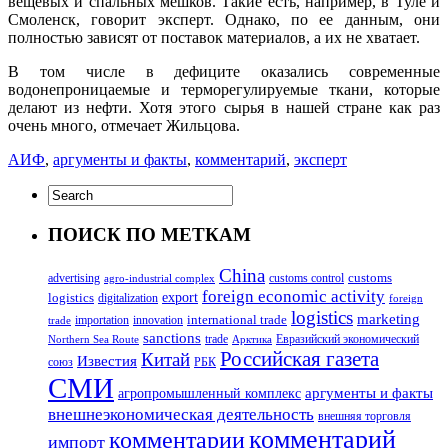
вещевых и спальных мешков. Такие есть, например, в Туле и
Смоленск, говорит эксперт. Однако, по ее данным, они
полностью зависят от поставок материалов, а их не хватает.
В том числе в дефиците оказались современные
водонепроницаемые и терморегулируемые ткани, которые
делают из нефти. Хотя этого сырья в нашей стране как раз
очень много, отмечает Жильцова.
АИФ
,
аргументы и факты
,
комментарий
,
эксперт
ПОИСК ПО МЕТКАМ
China
customs
advertising
customs control
agro-industrial complex
foreign economic activity
logistics
export
digitalization
foreign
logistics
marketing
innovation
international trade
importation
trade
sanctions
trade
Евразийский экономический
Northern Sea Route
Арктика
Российская газета
Китай
Известия
союз
РБК
СМИ
аргументы и факты
агропромышленный комплекс
внешнеэкономическая деятельность
внешняя торговля
комментарий
комментарии
импорт