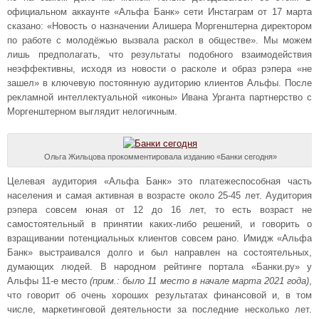
официальном аккаунте «Альфа Банк» сети Инстаграм от 17 марта
сказано: «Новость о назначении Алишера Моргенштерна директором
по работе с молодёжью вызвала раскол в обществе». Мы можем
лишь предполагать, что результаты подобного взаимодействия
неэффективны, исходя из новости о расколе и образ рэпера «не
зашел» в ключевую постоянную аудиторию клиентов Альфы. После
рекламной интеллектуальной «иконы» Ивана Урганта партнерство с
Моргенштерном выглядит нелогичным.
Ольга Жильцова прокомментировала изданию «Банки сегодня»
Целевая аудитория «Альфа Банк» это платежеспособная часть
населения и самая активная в возрасте около 25-45 лет. Аудитория
рэпера совсем юная от 12 до 16 лет, то есть возраст не
самостоятельный в принятии каких-либо решений, и говорить о
взращивании потенциальных клиентов совсем рано. Имидж «Альфа
Банк» выстраивался долго и был направлен на состоятельных,
думающих людей. В народном рейтинге портала «Банки.ру» у
Альфы 11-е место
(прим.: было 11 место в начале марта 2021 года)
,
что говорит об очень хороших результатах финансовой и, в том
числе, маркетинговой деятельности за последние несколько лет.