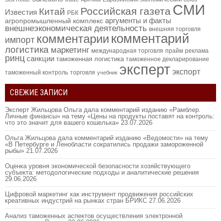
СМИ
Российская газета
Китай
Известия
РБК
аргументы и факты
агропромышленный комплекс
внешнеэкономическая деятельность
внешняя торговля
комментарий
комментарии
импорт
логистика
маркетинг
международная торговля
прайм
реклама
ринц
санкции
таможенная логистика
таможенное декларирование
эксперт
экспорт
таможенный контроль
торговля
учебник
СВЕЖИЕ ЗАПИСИ
Эксперт Жильцова Ольга дала комментарий изданию «Рамблер.
Личные финансы» на тему «Цены на продукты поставят на контроль:
что это значит для вашего кошелька»
23.07.2026
Ольга Жильцова дала комментарий изданию «Ведомости» на тему
«В Петербурге и Ленобласти сократились продажи замороженной
рыбы»
21.07.2026
Оценка уровня экономической безопасности хозяйствующего
субъекта: методологические подходы и аналитические решения
29.06.2026
Цифровой маркетинг как инструмент продвижения российских
креативных индустрий на рынках стран БРИКС
27.06.2026
Анализ таможенных аспектов осуществления электронной