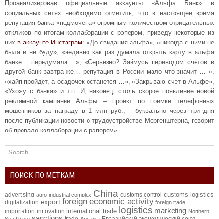
Проанализировав официальные аккаунты «Альфа Банк» в
социальных сетях необходимо отметить, что в настоящее время
репутация банка «подмочена» огромным количеством отрицательных
откликов по итогам коллаборации с рэпером, приведу некоторые из
них
в аккаунте Инстаграм
: «До свидания альфа», «никогда с ними не
была и не буду», «недавно как раз думала открыть карту в альфа
банке… передумала….», «Серьезно? Займусь переводом счётов в
другой банк завтра же… репутация в России мало что значит … «,
«хайп пройдёт, а осадочек останется …», «Закрываю счет в Альфе»,
«Ухожу с банка» и т.п. И, наконец, столь скорое появление новой
рекламной кампании Альфы – проект по поимке телефонных
мошенников за награду в 1 млн руб., – буквально через три дня
после публикации новости о трудоустройстве Моргенштерна, говорит
об провале коллаборации с рэпером».
ПОИСК ПО МЕТКАМ
China
customs logistics
advertising
customs control
agro-industrial complex
foreign economic activity
export
digitalization
foreign trade
logistics
marketing
international trade
importation
innovation
Northern
sanctions
trade
Евразийский экономический союз
Sea Route
Арктика