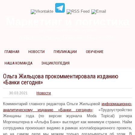
Маркетинг и логистика
научно-практический журнал
Добрый день! Сегодня
Воскресенье 9 августа 2026 г.
ГЛАВНАЯ
НОВОСТИ
ПУБЛИКАЦИИ
ОБУЧЕНИЕ
НАША КОМАНДА
ЭНЦИКЛОПЕДИЯ
Ольга Жильцова прокомментировала изданию
«Банки сегодня»
30.03.2021
Новости
Комментарий главного редактора Ольги Жильцовой
информационно-
аналитическому изданию «Банки сегодня»
: «Трудоустройство
Женщины года (по версии журнала Moda Topical) рэпера
Моргенштерна в «Альфа Банк» выглядит как минимум странно. Найм
сотрудника произошел видимо в рамках коллаборационного проекта,
но на самом деле мы можем только догадываться об этом. В