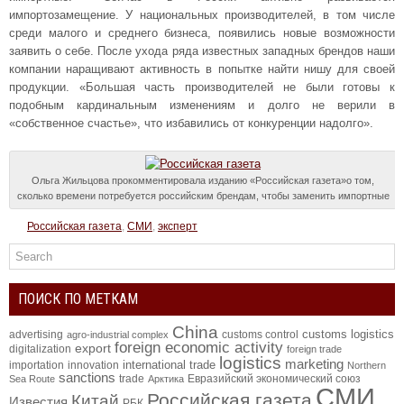
импортозамещение. У национальных производителей, в том числе
среди малого и среднего бизнеса, появились новые возможности
заявить о себе. После ухода ряда известных западных брендов наши
компании наращивают активность в попытке найти нишу для своей
продукции. «Большая часть производителей не были готовы к
подобным кардинальным изменениям и долго не верили в
«собственное счастье», что избавились от конкуренции надолго».
Ольга Жильцова прокомментировала изданию «Российская газета»о том,
сколько времени потребуется российским брендам, чтобы заменить импортные
Российская газета
,
СМИ
,
эксперт
ПОИСК ПО МЕТКАМ
China
customs logistics
advertising
customs control
agro-industrial complex
foreign economic activity
export
digitalization
foreign trade
logistics
marketing
international trade
importation
innovation
Northern
sanctions
trade
Евразийский экономический союз
Sea Route
Арктика
СМИ
Российская газета
Китай
Известия
РБК