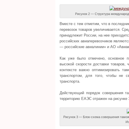
Рисунок 2 — Структура международн
Вместе с тем отметим, что в последн
перевозок товаров увеличивается. Ср
принадлежит России, на нее приходит
российских авиаперевозчиков являют
— российские авиалинии» и АО «Авиак
Как уже было отмечено, основное п
высокой скорости доставки товаров,
контексте важно оптимизировать т
транспортом, для того, чтобы не 
транспорта.
Действующий порядок совершения та
территорию ЕАЭС отражен на рисунке 
Рисунок 3 — Блок-схема совершения таможе
Ис