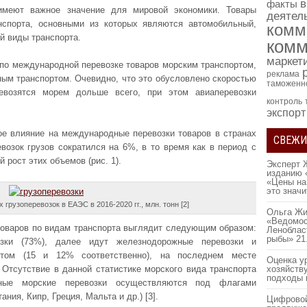
в
факты
имеют важное значение для мировой экономики. Товары
деятел
нспорта, основными из которых являются автомобильный,
комм
й виды транспорта.
комм
маркет
по международной перевозке товаров морским транспортом,
реклама
ым транспортом. Очевидно, что это обусловлено скоростью
таможенн
ревозятся морем дольше всего, при этом авиаперевозки
контроль
экспорт
ое влияние на международные перевозки товаров в странах
СВЕЖИ
озок грузов сократился на 6%, в то время как в период с
 рост этих объемов (рис. 1).
Эксперт 
изданию 
«Цены на
это знач
грузоперевозок в ЕАЭС в 2016-2020 гг., млн. тонн [2]
Ольга Жи
«Ведомос
товаров по видам транспорта выглядит следующим образом:
Леноблас
рыбы»
21
озки (73%), далее идут железнодорожные перевозки и
ртом (15 и 12% соответственно), на последнем месте
Оценка у
 Отсутствие в данной статистике морского вида транспорта
хозяйств
подходы 
дные морские перевозки осуществляются под флагами
ния, Кипр, Греция, Мальта и др.) [3].
Цифровой