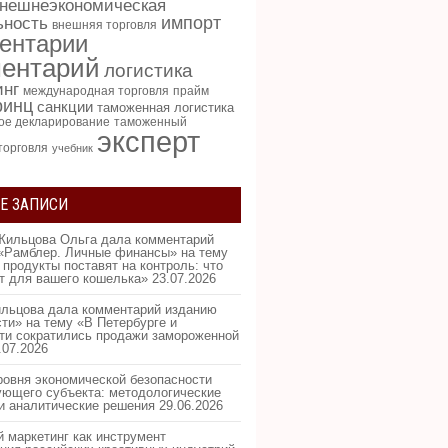
нешнеэкономическая
импорт
ьность
внешняя торговля
ентарии
ентарий
логистика
инг
международная торговля
прайм
ринц
санкции
таможенная логистика
ое декларирование
таможенный
эксперт
торговля
учебник
Е ЗАПИСИ
Жильцова Ольга дала комментарий
«Рамблер. Личные финансы» на тему
 продукты поставят на контроль: что
ит для вашего кошелька»
23.07.2026
льцова дала комментарий изданию
ти» на тему «В Петербурге и
ти сократились продажи замороженной
.07.2026
ровня экономической безопасности
ующего субъекта: методологические
и аналитические решения
29.06.2026
 маркетинг как инструмент