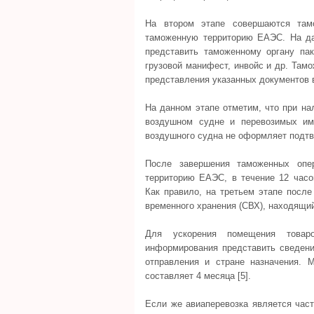
На втором этапе совершаются там
таможенную территорию ЕАЭС. На дан
представить таможенному органу пак
грузовой манифест, инвойс и др. Там
представления указанных документов в
На данном этапе отметим, что при н
воздушном судне и перевозимых им
воздушного судна не оформляет подтв
После завершения таможенных опе
территорию ЕАЭС, в течение 12 час
Как правило, на третьем этапе посл
временного хранения (СВХ), находящи
Для ускорения помещения товар
информирования представить сведения
отправления и стране назначения. 
составляет 4 месяца [5].
Если же авиаперевозка является час