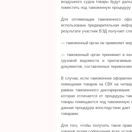
воздушного судна товары будут даль
поместить под таможенную процедуру 
Для оптимизации таможенного офо
использована предварительная инфо
результате участник ВЭД получает сле
— таможенный орган не применяет мер
— таможенный орган принимает в кач
грузовой ведомости и прилагаемы
документов, составленных перевозчик
В случае, если таможенное оформлени
помещения товаров на СВХ на четвер
рамках таможенного декларирования
которая отличается от процедуры там
товары помещаются под таможенную п
данная процедура впоследствии дает 
товарами.
Для того, чтобы получить такое пра
товаров путем соблюдения всех усло