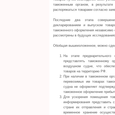
таможенным органом, в результате
распоряжаться товарами согласно заяв
Последние два этапа совершен
декларированием и выпуском товар
таможенного оформления независимо о
рассмотрены в будущих исследования
Обобщая вышеизложенное, можно сде
На этапе предварительного 
представлять таможенному о
воздушном судне, что обеспе
товаров на территорию РФ.
При наличии в таможенном орг
перевозимых им товарах тамо
судна не оформляет подтвержд
таможенное оформление прибыт
Для ускорения помещения тов
информирования представить с
стране их отправления и стр
временное хранение осущест