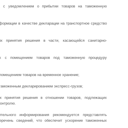
ых с уведомлением о прибытии товаров на таможенную
формации в качестве декларации на транспортное средство
их принятия решения в части, касающейся санитарно-
ных с помещением товаров под таможенную процедуру
 помещением товаров на временное хранение;
 таможенным декларированием экспресс-грузов;
х принятия решения в отношении товаров, подлежащих
контролю.
тельного информирования рекомендуется представлять
еречень сведений, что обеспечит ускорение таможенных