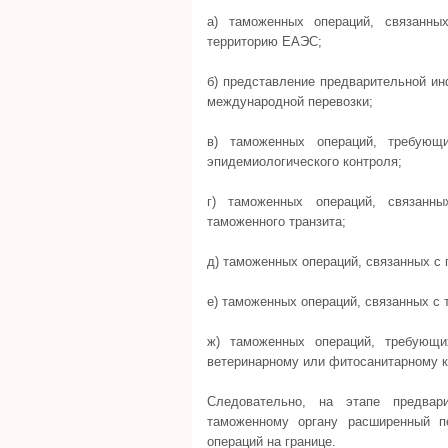
а) таможенных операций, связанн
территорию ЕАЭС;
б) представление предварительной ин
международной перевозки;
в) таможенных операций, требующ
эпидемиологического контроля;
г) таможенных операций, связан
таможенного транзита;
д) таможенных операций, связанных с
е) таможенных операций, связанных с
ж) таможенных операций, требующи
ветеринарному или фитосанитарному 
Следовательно, на этапе предвари
таможенному органу расширенный п
операций на границе.