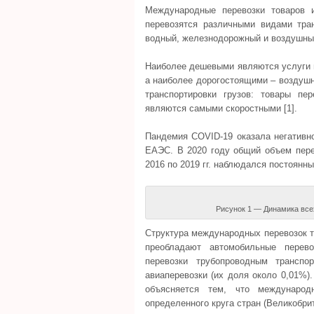
Международные перевозки товаров 
перевозятся различными видами тра
водный, железнодорожный и воздушны
Наиболее дешевыми являются услуги 
а наиболее дорогостоящими – воздушн
транспортировки грузов: товары пе
являются самыми скоростными [1].
Пандемия COVID-19 оказала негативн
ЕАЭС. В 2020 году общий объем перев
2016 по 2019 гг. наблюдался постоянный
Рисунок 1 — Динамика всех 
Структура международных перевозок 
преобладают автомобильные перев
перевозки трубопроводным транспо
авиаперевозки (их доля около 0,01%).
объясняется тем, что междунаро
определенного круга стран (Великобрита