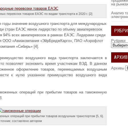
продвиже
на рынка
Анализ т
ых перевозок товаров ЕАЭС по видам транспорта в 2020 г. [2]
электрон
ие годы значение воздушного транспорта для международных
еди стран ЕАЭС явное лидерство по объему авиаперевозок
РУБРИ
ся 94% всех авиаперевозок в рамках ЕАЭС. Лидерами среди
ся ООО «Авиакомпания «ЭйрБриджКарго», ПАО «Аэрофлот
Рубрики
омпания «Сибирь» [4].
АРХИ
реимущество воздушного вида транспорта заключается в
 что позволяет экономить время участникам ВЭД. В данном
Архивы
аможенное оформление товаров, перемещаемых воздушным
свести к нулю указанное преимущество воздушного вида
моженных операций при прибытии товаров на таможенную
3.
нных операций при прибытии товаров воздушным транспортом [5, 6].
точник: составлено автором