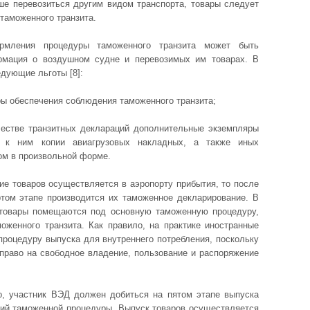
ше перевозиться другим видом транспорта, товары следует
таможенного транзита.
рмления процедуры таможенного транзита может быть
рмация о воздушном судне и перевозимых им товарах. В
дующие льготы [8]:
ы обеспечения соблюдения таможенного транзита;
естве транзитных деклараций дополнительные экземпляры
е к ним копии авиагрузовых накладных, а также иных
ом в произвольной форме.
е товаров осуществляется в аэропорту прибытия, то после
том этапе производится их таможенное декларирование. В
 товары помещаются под основную таможенную процедуру,
оженного транзита. Как правило, на практике иностранные
роцедуру выпуска для внутреннего потребления, поскольку
право на свободное владение, пользование и распоряжение
во, участник ВЭД должен добиться на пятом этапе выпуска
вий таможенной процедуры. Выпуск товаров осуществляется