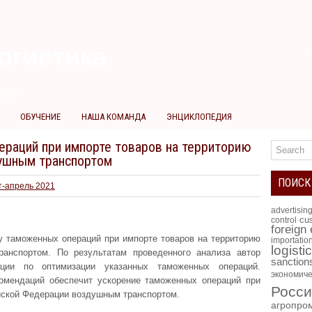
огистика
026 г.
ОБУЧЕНИЕ
НАША КОМАНДА
ЭНЦИКЛОПЕДИЯ
раций при импорте товаров на территорию
ушным транспортом
ПОИСК
т-апрель 2021
advertisin
cus
control
foreign
 таможенных операций при импорте товаров на территорию
importatio
logisti
анспортом. По результатам проведенного анализа автор
sanction
ации по оптимизации указанных таможенных операций.
экономиче
омендаций обеспечит ускорение таможенных операций при
Росси
йской Федерации воздушным транспортом.
агропро