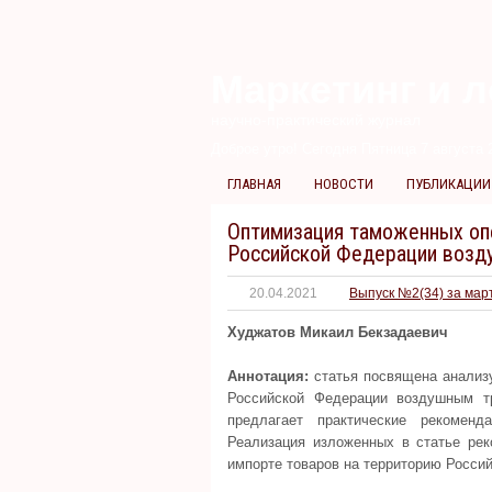
Маркетинг и л
научно-практический журнал
Доброе утро! Сегодня
Пятница 7 августа 2
ГЛАВНАЯ
НОВОСТИ
ПУБЛИКАЦИИ
Оптимизация таможенных опе
Российской Федерации возд
20.04.2021
Выпуск №2(34) за мар
Худжатов Микаил Бекзадаевич
Аннотация:
статья посвящена анализу
Российской Федерации воздушным тр
предлагает практические рекоменд
Реализация изложенных в статье рек
импорте товаров на территорию Росси