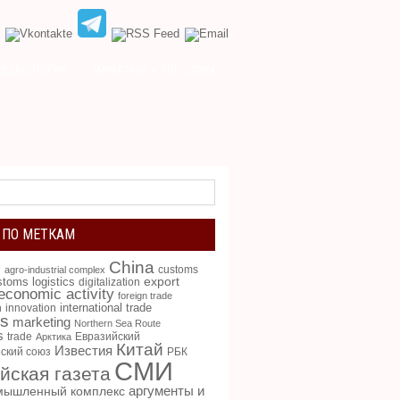
РЕДКОЛЛЕГИЯ
МАРКЕТИНГ И ЛОГИСТИКА
 ПО МЕТКАМ
China
g
customs
agro-industrial complex
toms logistics
export
digitalization
 economic activity
foreign trade
international trade
n
innovation
cs
marketing
Northern Sea Route
s
trade
Евразийский
Арктика
Китай
Известия
ский союз
РБК
СМИ
йская газета
аргументы и
мышленный комплекс