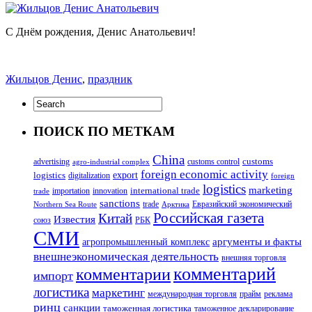
С Днём рождения, Денис Анатольевич!
Жильцов Денис
,
праздник
ПОИСК ПО МЕТКАМ
China
customs
advertising
customs control
agro-industrial complex
foreign economic activity
logistics
export
digitalization
foreign
logistics
marketing
innovation
international trade
importation
trade
sanctions
trade
Евразийский экономический
Northern Sea Route
Арктика
Российская газета
Китай
Известия
союз
РБК
СМИ
аргументы и факты
агропромышленный комплекс
внешнеэкономическая деятельность
внешняя торговля
комментарий
комментарии
импорт
логистика
маркетинг
международная торговля
прайм
реклама
ринц
санкции
таможенная логистика
таможенное декларирование