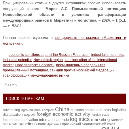
При цитировании статьи в других источниках просим использовать
следующий формат:
Мороз А.С.
Промышленный потенциал
Новосибирской области в условиях трансформации
международных рынков
// Маркетинг и логистика. – 2024. – 1 (51).
— с. 52-62.
Полная версия журнала в
pdf-формате по ссылке «Маркетинг и
логистика».
economic sanctions against the Russian Federation
,
industrial enterprises
,
industrial potential
,
Novosibirsk region
,
transformation of the international
market
,
Новосибирская область
,
промышленные предприятия
,
промышленный потенциал
,
санкции против Российской Федерации
,
трансформация международного рынка
ПОИСК ПО МЕТКАМ
China
customs logistics
advertising
customs control
agro-industrial complex
foreign economic activity
export
digitalization
foreign trade
logistics
marketing
international trade
importation
innovation
Northern
sanctions
trade
Евразийский экономический союз
Sea Route
Арктика