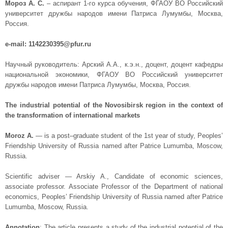
Мороз А. С.
– аспирант 1-го курса обучения, ФГАОУ ВО Российский
университет дружбы народов имени Патриса Лумумбы, Москва,
Россия.
e-mail: 1142230395@pfur.ru
Научный руководитель: Арский А.А., к.э.н., доцент, доцент кафедры
национальной экономики, ФГАОУ ВО Российский университет
дружбы народов имени Патриса Лумумбы, Москва, Россия.
The industrial potential of the Novosibirsk region in the context of
the transformation of international markets
Moroz A.
— is a post–graduate student of the 1st year of study, Peoples’
Friendship University of Russia named after Patrice Lumumba, Moscow,
Russia.
Scientific adviser — Arskiy A., Candidate of economic sciences,
associate professor. Associate Professor of the Department of national
economics, Peoples’ Friendship University of Russia named after Patrice
Lumumba, Moscow, Russia.
Annotation
: The article presents a study of the industrial potential of the