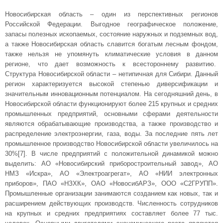
Новосибирская область – один из перспективных регионов
Российской Федерации. Выгодное географическое положение,
запасы полезных ископаемых, состояние наружных и подземных вод,
а также Новосибирская область славится богатым лесным фондом,
также нельзя не упомянуть климатические условия в данном
регионе, что дает возможность к всестороннему развитию.
Структура Новосибирской области – нетипичная для Сибири. Данный
регион характеризуется высокой степенью диверсификации и
значительным инновационным потенциалом. На сегодняшний день, в
Новосибирской области функционируют более 215 крупных и средних
промышленных предприятий, основными сферами деятельности
являются обрабатывающие производства, а также производство и
распределение электроэнергии, газа, воды. За последние пять лет
промышленное производство Новосибирской области увеличилось на
30%[7]. В числе предприятий с положительной динамикой можно
выделить: АО «Новосибирский приборостроительный завод», АО
НМЗ «Искра», АО «Электроагрегат», АО «НИИ электронных
приборов», ПАО «НЗХК», ОАО «НовосибАРЗ», ООО «С2ГРУПП».
Промышленные организации занимаются созданием как новых, так и
расширением действующих производств. Численность сотрудников
на крупных и средних предприятиях составляет более 77 тыс.