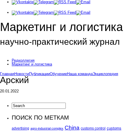
Маркетинг и логистика
научно-практический журнал
Доброе утро! Сегодня
Четверг 6 августа 2026 г.
Редколлегия
Маркетинг и логистика
Главная
Новости
Публикации
Обучение
Наша команда
Энциклопедия
Арский
20.01.2022
ПОИСК ПО МЕТКАМ
China
customs
advertising
customs control
agro-industrial complex