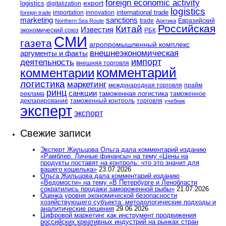
foreign economic activity
logistics
export
digitalization
logistics
international trade
importation
innovation
foreign trade
marketing
sanctions
trade
Евразийский
Northern Sea Route
Арктика
Российская
Китай
Известия
экономический союз
РБК
СМИ
газета
агропромышленный комплекс
внешнеэкономическая
аргументы и факты
импорт
деятельность
внешняя торговля
комментарий
комментарии
логистика
маркетинг
международная торговля
прайм
ринц
санкции
таможенная логистика
реклама
таможенное
декларирование
таможенный контроль
торговля
учебник
эксперт
экспорт
Свежие записи
Эксперт Жильцова Ольга дала комментарий изданию
«Рамблер. Личные финансы» на тему «Цены на
продукты поставят на контроль: что это значит для
вашего кошелька»
23.07.2026
Ольга Жильцова дала комментарий изданию
«Ведомости» на тему «В Петербурге и Ленобласти
сократились продажи замороженной рыбы»
21.07.2026
Оценка уровня экономической безопасности
хозяйствующего субъекта: методологические подходы и
аналитические решения
29.06.2026
Цифровой маркетинг как инструмент продвижения
российских креативных индустрий на рынках стран