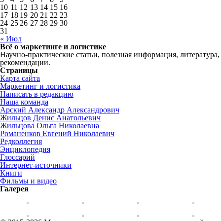
10
11
12
13
14
15
16
17
18
19
20
21
22
23
24
25
26
27
28
29
30
31
« Июл
Всё о маркетинге и логистике
Научно-практические статьи, полезная информация, литература,
рекомендации.
Страницы
Карта сайта
Маркетинг и логистика
Написать в редакцию
Наша команда
Арский Александр Александрович
Жильцов Денис Анатольевич
Жильцова Ольга Николаевна
Романенков Евгений Николаевич
Редколлегия
Энциклопедия
Глоссарий
Интернет-источники
Книги
Фильмы и видео
Галерея