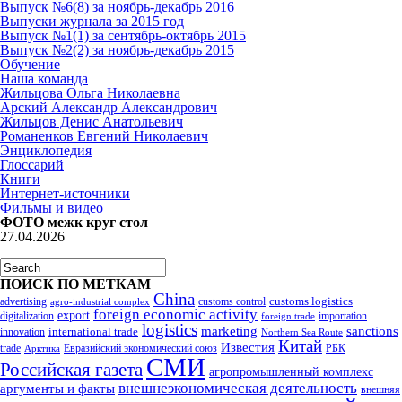
Выпуск №6(8) за ноябрь-декабрь 2016
Выпуски журнала за 2015 год
Выпуск №1(1) за сентябрь-октябрь 2015
Выпуск №2(2) за ноябрь-декабрь 2015
Обучение
Наша команда
Жильцова Ольга Николаевна
Арский Александр Александрович
Жильцов Денис Анатольевич
Романенков Евгений Николаевич
Энциклопедия
Глоссарий
Книги
Интернет-источники
Фильмы и видео
ФОТО межк круг стол
27.04.2026
ПОИСК ПО МЕТКАМ
China
customs logistics
advertising
customs control
agro-industrial complex
foreign economic activity
export
digitalization
importation
foreign trade
logistics
marketing
sanctions
innovation
international trade
Northern Sea Route
Китай
Известия
trade
Евразийский экономический союз
РБК
Арктика
СМИ
Российская газета
агропромышленный комплекс
внешнеэкономическая деятельность
аргументы и факты
внешняя