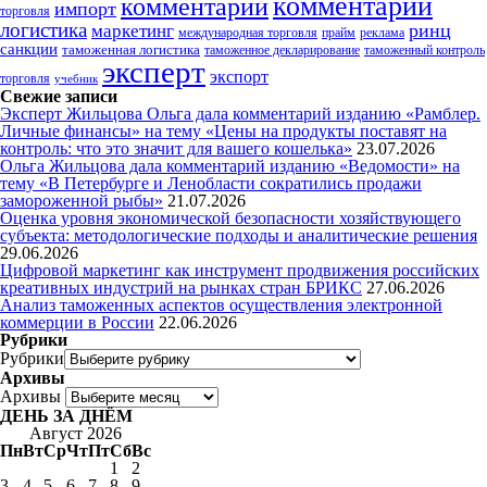
комментарий
комментарии
импорт
торговля
логистика
ринц
маркетинг
международная торговля
прайм
реклама
санкции
таможенная логистика
таможенное декларирование
таможенный контроль
эксперт
экспорт
торговля
учебник
Свежие записи
Эксперт Жильцова Ольга дала комментарий изданию «Рамблер.
Личные финансы» на тему «Цены на продукты поставят на
контроль: что это значит для вашего кошелька»
23.07.2026
Ольга Жильцова дала комментарий изданию «Ведомости» на
тему «В Петербурге и Ленобласти сократились продажи
замороженной рыбы»
21.07.2026
Оценка уровня экономической безопасности хозяйствующего
субъекта: методологические подходы и аналитические решения
29.06.2026
Цифровой маркетинг как инструмент продвижения российских
креативных индустрий на рынках стран БРИКС
27.06.2026
Анализ таможенных аспектов осуществления электронной
коммерции в России
22.06.2026
Рубрики
Рубрики
Архивы
Архивы
ДЕНЬ ЗА ДНЁМ
Август 2026
Пн
Вт
Ср
Чт
Пт
Сб
Вс
1
2
3
4
5
6
7
8
9