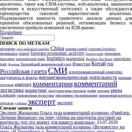
аналитики, такие как CRM-системы, web-аналитика, машинное
обучение и искусственный интеллект, а также обсуждаются
преимущества сквозной маркетинговой аналитики.
Подчеркивается важность грамотного анализа данных для
принятия обоснованных решений, оптимизации бизнеса и
увеличения прибыли компаний на B2B-рынке.
Подробнее
ПОИСК ПО МЕТКАМ
China
customs logistics
advertising
customs control
agro-industrial complex
foreign economic activity
export
digitalization
importation
foreign trade
logistics
marketing
sanctions
innovation
international trade
Northern Sea Route
Китай
Известия
trade
Евразийский экономический союз
РБК
Арктика
СМИ
Российская газета
агропромышленный комплекс
внешнеэкономическая деятельность
аргументы и факты
внешняя
комментарий
комментарии
импорт
торговля
логистика
ринц
маркетинг
международная торговля
прайм
реклама
санкции
таможенная логистика
таможенное декларирование
таможенный контроль
эксперт
экспорт
торговля
учебник
Свежие записи
Эксперт Жильцова Ольга дала комментарий изданию «Рамблер.
Личные финансы» на тему «Цены на продукты поставят на
контроль: что это значит для вашего кошелька»
23.07.2026
Ольга Жильцова дала комментарий изданию «Ведомости» на
тему «В Петербурге и Ленобласти сократились продажи