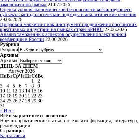
замороженной рыбы»
21.07.2026
Оценка уровня экономической безопасности хозяйствующего
субъекта: методологические подходы и аналитические решения
29.06.2026
Цифровой маркетинг как инструмент продвижения российских
креативных индустрий на рынках стран БРИКС
27.06.2026
Анализ таможенных аспектов осуществления электронной
коммерции в России
22.06.2026
Рубрики
Рубрики
Архивы
Архивы
ДЕНЬ ЗА ДНЁМ
Август 2026
Пн
Вт
Ср
Чт
Пт
Сб
Вс
1
2
3
4
5
6
7
8
9
10
11
12
13
14
15
16
17
18
19
20
21
22
23
24
25
26
27
28
29
30
31
« Июл
Всё о маркетинге и логистике
Научно-практические статьи, полезная информация, литература,
рекомендации.
Страницы
Карта сайта