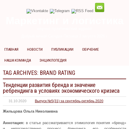
Маркетинг и логистика
научно-практический журнал
Добрый вечер! Сегодня
Пятница 7 августа 2026 г.
ГЛАВНАЯ
НОВОСТИ
ПУБЛИКАЦИИ
ОБУЧЕНИЕ
НАША КОМАНДА
ЭНЦИКЛОПЕДИЯ
TAG ARCHIVES:
BRAND RATING
Тенденции развития бренда и значение
ребрендинга в условиях экономического кризиса
31.10.2020
Выпуск №5(31) за сентябрь-октябрь 2020
Жильцова Ольга Николаевна
Аннотация:
в статье рассматривается этимология понятия «бренд»
и непосредственно процесс брендинга, его особенности