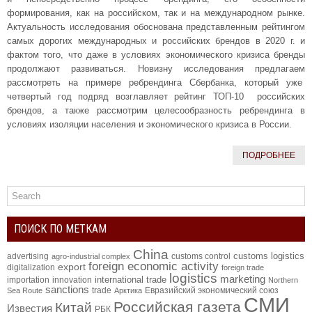
формирования, как на российском, так и на международном рынке.
Актуальность исследования обоснована представленным рейтингом
самых дорогих международных и российских брендов в 2020 г. и
фактом того, что даже в условиях экономического кризиса бренды
продолжают развиваться. Новизну исследования предлагаем
рассмотреть на примере ребрендинга Сбербанка, который уже
четвертый год подряд возглавляет рейтинг ТОП-10 российских
брендов, а также рассмотрим целесообразность ребрендинга в
условиях изоляции населения и экономического кризиса в России.
ПОДРОБНЕЕ
ПОИСК ПО МЕТКАМ
China
customs logistics
advertising
customs control
agro-industrial complex
foreign economic activity
export
digitalization
foreign trade
logistics
marketing
international trade
importation
innovation
Northern
sanctions
trade
Евразийский экономический союз
Sea Route
Арктика
СМИ
Российская газета
Китай
Известия
РБК