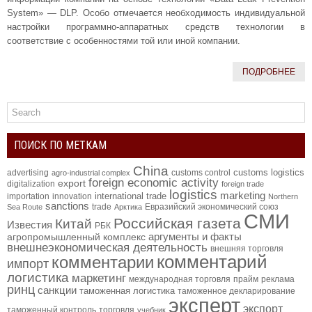
System» — DLP. Особо отмечается необходимость индивидуальной
настройки программно-аппаратных средств технологии в
соответствие с особенностями той или иной компании.
ПОДРОБНЕЕ
ПОИСК ПО МЕТКАМ
China
customs logistics
advertising
customs control
agro-industrial complex
foreign economic activity
export
digitalization
foreign trade
logistics
marketing
international trade
importation
innovation
Northern
sanctions
trade
Евразийский экономический союз
Sea Route
Арктика
СМИ
Российская газета
Китай
Известия
РБК
аргументы и факты
агропромышленный комплекс
внешнеэкономическая деятельность
внешняя торговля
комментарий
комментарии
импорт
логистика
маркетинг
международная торговля
прайм
реклама
ринц
санкции
таможенная логистика
таможенное декларирование
эксперт
экспорт
таможенный контроль
торговля
учебник