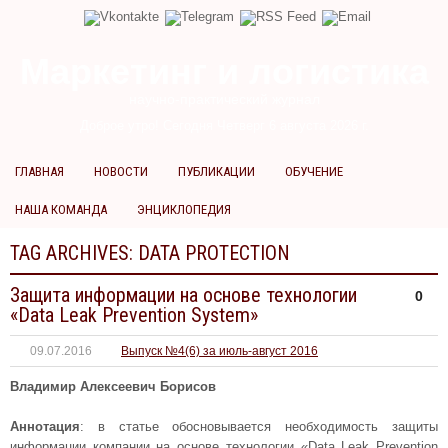
Маркетинг и логистика
научно-практический журнал
Доброе утро! Сегодня
Четверг 6 августа 2026 г.
ГЛАВНАЯ
НОВОСТИ
ПУБЛИКАЦИИ
ОБУЧЕНИЕ
НАША КОМАНДА
ЭНЦИКЛОПЕДИЯ
TAG ARCHIVES:
DATA PROTECTION
Защита информации на основе технологии
0
«Data Leak Prevention System»
09.07.2016
Выпуск №4(6) за июль-август 2016
Владимир Алексеевич Борисов
Аннотация
: в статье обосновывается необходимость защиты
информации компании на основе технологии «Data Leak Prevention