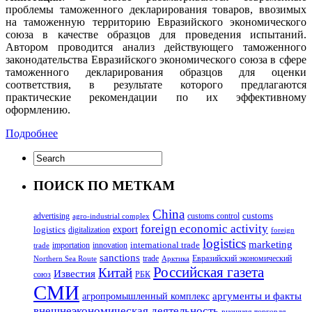
проблемы таможенного декларирования товаров, ввозимых
на таможенную территорию Евразийского экономического
союза в качестве образцов для проведения испытаний.
Автором проводится анализ действующего таможенного
законодательства Евразийского экономического союза в сфере
таможенного декларирования образцов для оценки
соответствия, в результате которого предлагаются
практические рекомендации по их эффективному
оформлению.
Подробнее
ПОИСК ПО МЕТКАМ
China
customs
advertising
customs control
agro-industrial complex
foreign economic activity
logistics
export
digitalization
foreign
logistics
marketing
innovation
international trade
importation
trade
sanctions
trade
Евразийский экономический
Northern Sea Route
Арктика
Российская газета
Китай
Известия
союз
РБК
СМИ
аргументы и факты
агропромышленный комплекс
внешнеэкономическая деятельность