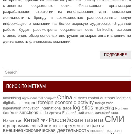
становятся социальные сети. Финансовые организации
разрабатывают стратегии их использования для повышения
лояльности к бренду и возможностью распространять новую
информацию о компании на более широкую аудиторию. В данной
работе будет рассмотрена социальная сеть LinkedIn, история
становления, обзор основных инструментов маркетинга и влияние на
деятельность финансовых компаний.
ПОДРОБНЕЕ
ПОИСК ПО МЕТКАМ
China
customs logistics
advertising
customs control
agro-industrial complex
foreign economic activity
export
digitalization
foreign trade
logistics
marketing
international trade
importation
innovation
Northern
sanctions
trade
Евразийский экономический союз
Sea Route
Арктика
СМИ
Российская газета
Китай
Известия
РБК
аргументы и факты
агропромышленный комплекс
внешнеэкономическая деятельность
внешняя торговля