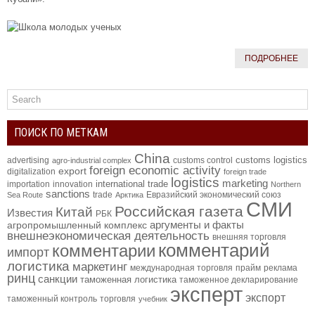
ПОДРОБНЕЕ
ПОИСК ПО МЕТКАМ
China
customs logistics
advertising
customs control
agro-industrial complex
foreign economic activity
export
digitalization
foreign trade
logistics
marketing
international trade
importation
innovation
Northern
sanctions
trade
Евразийский экономический союз
Sea Route
Арктика
СМИ
Российская газета
Китай
Известия
РБК
аргументы и факты
агропромышленный комплекс
внешнеэкономическая деятельность
внешняя торговля
комментарий
комментарии
импорт
логистика
маркетинг
международная торговля
прайм
реклама
ринц
санкции
таможенная логистика
таможенное декларирование
эксперт
экспорт
таможенный контроль
торговля
учебник