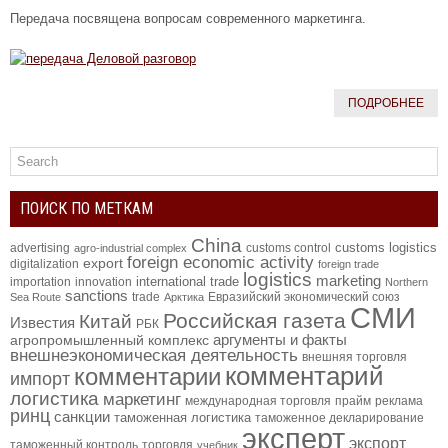
Передача посвящена вопросам современного маркетинга.
ПОДРОБНЕЕ
ПОИСК ПО МЕТКАМ
China
customs logistics
advertising
customs control
agro-industrial complex
foreign economic activity
export
digitalization
foreign trade
logistics
marketing
international trade
importation
innovation
Northern
sanctions
trade
Евразийский экономический союз
Sea Route
Арктика
СМИ
Российская газета
Китай
Известия
РБК
аргументы и факты
агропромышленный комплекс
внешнеэкономическая деятельность
внешняя торговля
комментарий
комментарии
импорт
логистика
маркетинг
международная торговля
прайм
реклама
ринц
санкции
таможенная логистика
таможенное декларирование
эксперт
экспорт
таможенный контроль
торговля
учебник