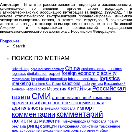
Аннотация
: В статье рассматриваются тенденции и закономерности,
сложившиеся во внешней торговле стран входящих в
Латиноамериканскую ассоциацию интеграции за период 1990-2021 г. На
основе статистического инструментария проанализированы динамика
экспортно-импортного потока, а также его структура. В заключении
делаются выводы о экспортно-импортном потенциале стран Латинской
Америки и открывшихся возможностей наращивания
внешнеэкономического товаропотока с Российской Федерацией.
Подробнее
ПОИСК ПО МЕТКАМ
China
customs
advertising
customs control
agro-industrial complex
foreign economic activity
logistics
export
digitalization
logistics
international trade
importation
innovation
foreign trade
marketing
sanctions
trade
Евразийский
Northern Sea Route
Арктика
Российская
Китай
Известия
экономический союз
РБК
СМИ
газета
агропромышленный комплекс
внешнеэкономическая
аргументы и факты
импорт
деятельность
внешняя торговля
комментарий
комментарии
логистика
маркетинг
международная торговля
прайм
ринц
санкции
таможенная логистика
реклама
таможенное
декларирование
таможенный контроль
торговля
учебник