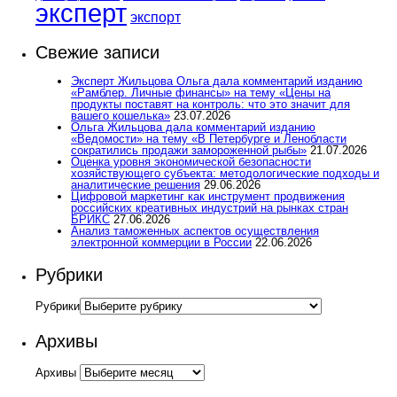
эксперт
экспорт
Свежие записи
Эксперт Жильцова Ольга дала комментарий изданию
«Рамблер. Личные финансы» на тему «Цены на
продукты поставят на контроль: что это значит для
вашего кошелька»
23.07.2026
Ольга Жильцова дала комментарий изданию
«Ведомости» на тему «В Петербурге и Ленобласти
сократились продажи замороженной рыбы»
21.07.2026
Оценка уровня экономической безопасности
хозяйствующего субъекта: методологические подходы и
аналитические решения
29.06.2026
Цифровой маркетинг как инструмент продвижения
российских креативных индустрий на рынках стран
БРИКС
27.06.2026
Анализ таможенных аспектов осуществления
электронной коммерции в России
22.06.2026
Рубрики
Рубрики
Архивы
Архивы