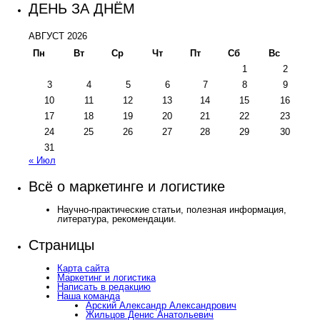
ДЕНЬ ЗА ДНЁМ
АВГУСТ 2026
Пн
Вт
Ср
Чт
Пт
Сб
Вс
1
2
3
4
5
6
7
8
9
10
11
12
13
14
15
16
17
18
19
20
21
22
23
24
25
26
27
28
29
30
31
« Июл
Всё о маркетинге и логистике
Научно-практические статьи, полезная информация,
литература, рекомендации.
Страницы
Карта сайта
Маркетинг и логистика
Написать в редакцию
Наша команда
Арский Александр Александрович
Жильцов Денис Анатольевич