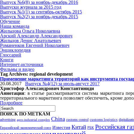
Выпуск №6(8) за ноябрь-декабрь 2016
Выпуски журнала за 2015 год
Выпуск №1(1) за сентябрь-октябрь 2015
Выпуск №2(2) за ноябрь-декабрь 2015
Обучение
Наша команда
Жильцова Ольга Николаевна
Арский Александр Александрович
Жильцов Денис Анатольевич
Романенков Евгений Николаевич
Энциклопедия
Глоссарий
Книги
Интернет-источники
Фильмы и видео
Tag Archives:
regional development
Применение маркетинга территорий как инструмента госуда
20.08.2017
Выпуск №4(12) за июль-август 2017
Христофор Александрович Константиниди
Аннотация
: в статье рассматривается система маркетинга п
территориального маркетинга позволяет обеспечить, кроме доп
Подробнее
ПОИСК ПО МЕТКАМ
China
customs logistics
advertising
customs control
agro-industrial complex
digitalizat
Российская га
Китай
Известия
Евразийский экономический союз
РБК