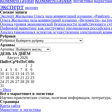
комментарий
комментарии
логистика
маркетин
эксперт
экспорт
Свежие записи
Эксперт Жильцова Ольга дала комментарий изданию «Рамблер. Л
Ольга Жильцова дала комментарий изданию «Ведомости» на те
Оценка уровня экономической безопасности хозяйствующего су
Цифровой маркетинг как инструмент продвижения российских 
Анализ таможенных аспектов осуществления электронной комм
Рубрики
Рубрики
Архивы
Архивы
ДЕНЬ ЗА ДНЁМ
Август 2026
Пн
Вт
Ср
Чт
Пт
Сб
Вс
1
2
3
4
5
6
7
8
9
10
11
12
13
14
15
16
17
18
19
20
21
22
23
24
25
26
27
28
29
30
31
« Июл
Всё о маркетинге и логистике
Научно-практические статьи, полезная информация, литература,
Страницы
Карта сайта
Маркетинг и логистика