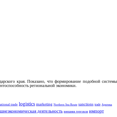
одарского края. Показано, что формирование подобной системы
ентоспособность региональной экономики.
logistics
marketing
sanctions
ational trade
trade
Northern Sea Route
Арктика
импорт
шнеэкономическая деятельность
внешняя торговля