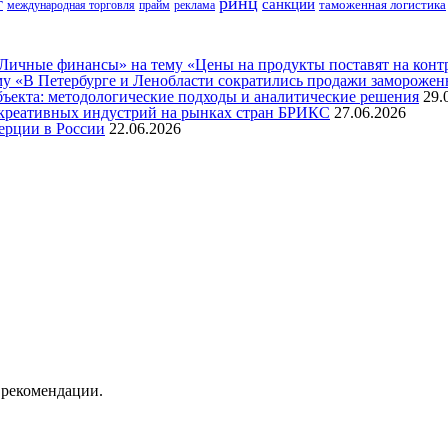
ринц
г
санкции
таможенная логистика
международная торговля
прайм
реклама
ичные финансы» на тему «Цены на продукты поставят на контро
му «В Петербурге и Ленобласти сократились продажи замороже
бъекта: методологические подходы и аналитические решения
29.
креативных индустрий на рынках стран БРИКС
27.06.2026
ерции в России
22.06.2026
 рекомендации.