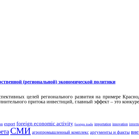
рственной (региональной) экономической политики
ерспективных целей регионального развития на примере Красн
олнительного притока инвестиций, главный эффект – это конкур
foreign economic activity
export
innovation
intern
ion
importation
foreign trade
СМИ
зета
вне
аргументы и факты
агропромышленный комплекс