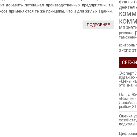
в
факты
ит добавить потенциал производственных предприятий, т.к.
деятел
усов применяются те же принципы, что и для жилых зданий.
комм
комм
ПОДРОБНЕЕ
маркет
реклама
таможенн
контроль
экспорт
СВЕЖИ
Эксперт 
изданию 
«Цены на
это знач
Ольга Жи
«Ведомос
Леноблас
рыбы»
21
Оценка у
хозяйств
подходы 
Цифровой