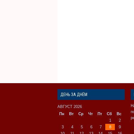
ДЕНЬ ЗА ДНЁМ
Н
АВГУСТ 2026
п
Пн
Вт
Ср
Чт
Пт
Сб
Вс
р
1
2
3
4
5
6
7
8
9
10
11
12
13
14
15
16