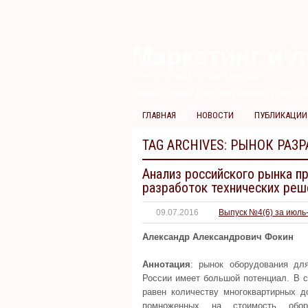
Маркетинг и л
научно-практический журнал
Добрый вечер! Сегодня
Пятница 7 августа
ГЛАВНАЯ
НОВОСТИ
ПУБЛИКАЦИИ
TAG ARCHIVES:
РЫНОК РАЗР
Анализ российского рынка п
разработок технических реш
09.07.2016
Выпуск №4(6) за июль-
Александр Александрович Фокин
Аннотация
: рынок оборудования дл
России имеет большой потенциал. В ст
равен количеству многоквартирных д
помноженных на стоимость обор