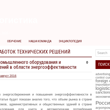
огистика
 2026 г.
ОБУЧЕНИЕ
НАША КОМАНДА
ЭНЦИКЛОПЕДИЯ
АБОТОК ТЕХНИЧЕСКИХ РЕШЕНИЙ
ромышленного оборудования и
0
ПОИСК
ений в области энергоэффективности
advertisin
август 2016
cus
control
foreign
importatio
logisti
sanction
я энергосбережения и повышения энергоэффективности в
экономиче
атье будет показан анализ того, что объем рынка в стране
Росси
омов, административных и общественных зданий в стране
агропро
удования для учета и автоматизации потребления