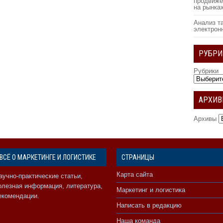
продвиже
на рынка
Анализ т
электрон
РУБРИ
Рубрики
АРХИ
Архивы
ВСЁ О МАРКЕТИНГЕ И ЛОГИСТИКЕ
СТРАНИЦЫ
Карта сайта
аучно-практические статьи,
олезная информация, литература,
Маркетинг и логистика
екомендации.
Написать в редакцию
Наша команда