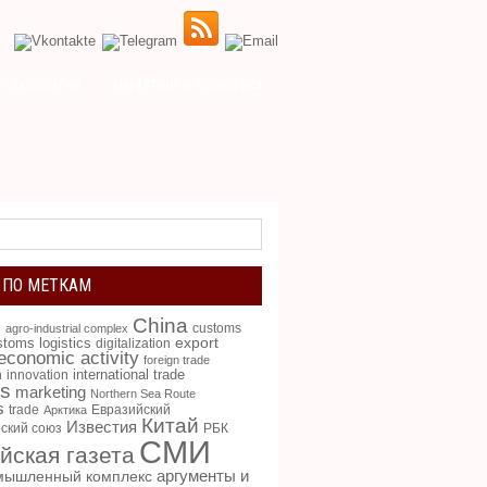
РЕДКОЛЛЕГИЯ
МАРКЕТИНГ И ЛОГИСТИКА
 ПО МЕТКАМ
China
g
customs
agro-industrial complex
toms logistics
export
digitalization
 economic activity
foreign trade
international trade
n
innovation
cs
marketing
Northern Sea Route
s
trade
Евразийский
Арктика
Китай
Известия
ский союз
РБК
СМИ
йская газета
аргументы и
мышленный комплекс