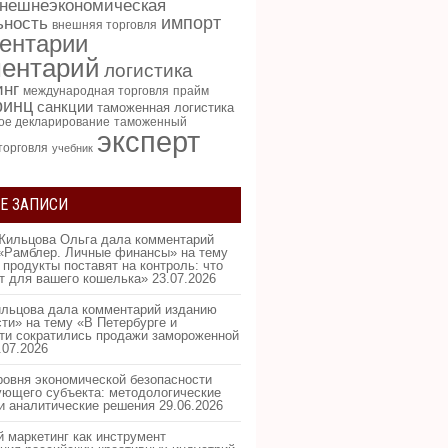
нешнеэкономическая
импорт
ьность
внешняя торговля
ентарии
ентарий
логистика
инг
международная торговля
прайм
ринц
санкции
таможенная логистика
ое декларирование
таможенный
эксперт
торговля
учебник
Е ЗАПИСИ
Жильцова Ольга дала комментарий
«Рамблер. Личные финансы» на тему
 продукты поставят на контроль: что
ит для вашего кошелька»
23.07.2026
льцова дала комментарий изданию
ти» на тему «В Петербурге и
ти сократились продажи замороженной
.07.2026
ровня экономической безопасности
ующего субъекта: методологические
и аналитические решения
29.06.2026
 маркетинг как инструмент