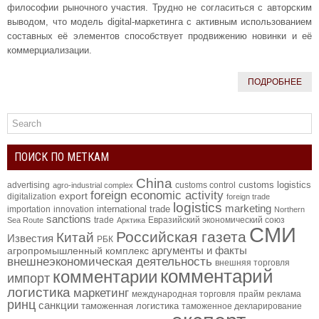
философии рыночного участия. Трудно не согласиться с авторским
выводом, что модель digital-маркетинга с активным использованием
составных её элементов способствует продвижению новинки и её
коммерциализации.
ПОДРОБНЕЕ
ПОИСК ПО МЕТКАМ
China
customs logistics
advertising
customs control
agro-industrial complex
foreign economic activity
export
digitalization
foreign trade
logistics
marketing
international trade
importation
innovation
Northern
sanctions
trade
Евразийский экономический союз
Sea Route
Арктика
СМИ
Российская газета
Китай
Известия
РБК
аргументы и факты
агропромышленный комплекс
внешнеэкономическая деятельность
внешняя торговля
комментарий
комментарии
импорт
логистика
маркетинг
международная торговля
прайм
реклама
ринц
санкции
таможенная логистика
таможенное декларирование