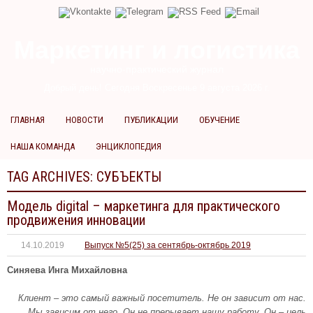
Маркетинг и логистика
научно-практический журнал
Добрый день! Сегодня
Воскресенье 9 августа 2026 г.
ГЛАВНАЯ
НОВОСТИ
ПУБЛИКАЦИИ
ОБУЧЕНИЕ
НАША КОМАНДА
ЭНЦИКЛОПЕДИЯ
TAG ARCHIVES:
СУБЪЕКТЫ
Модель digital – маркетинга для практического
продвижения инновации
14.10.2019
Выпуск №5(25) за сентябрь-октябрь 2019
Синяева Инга Михайловна
Клиент – это самый важный посетитель. Не он зависит от нас.
Мы зависим от него. Он не прерывает нашу работу. Он – цель