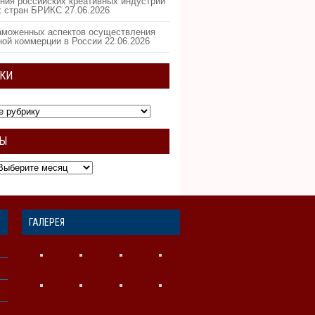
ния российских креативных индустрий
х стран БРИКС
27.06.2026
аможенных аспектов осуществления
ной коммерции в России
22.06.2026
КИ
ВЫ
ГАЛЕРЕЯ