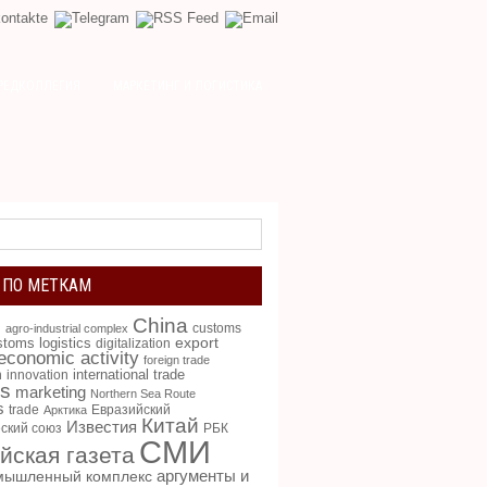
РЕДКОЛЛЕГИЯ
МАРКЕТИНГ И ЛОГИСТИКА
 ПО МЕТКАМ
China
g
customs
agro-industrial complex
toms logistics
export
digitalization
 economic activity
foreign trade
international trade
n
innovation
cs
marketing
Northern Sea Route
s
trade
Евразийский
Арктика
Китай
Известия
ский союз
РБК
СМИ
йская газета
аргументы и
мышленный комплекс