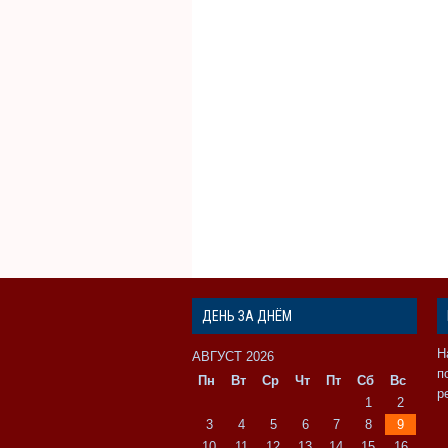
ДЕНЬ ЗА ДНЁМ
Н
АВГУСТ 2026
п
Пн
Вт
Ср
Чт
Пт
Сб
Вс
р
1
2
3
4
5
6
7
8
9
10
11
12
13
14
15
16