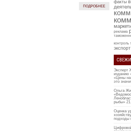
в
факты
деятел
ПОДРОБНЕЕ
комм
комм
маркет
реклама
таможенн
контроль
экспорт
СВЕЖИ
Эксперт 
изданию 
«Цены на
это знач
Ольга Жи
«Ведомос
Леноблас
рыбы»
21
Оценка у
хозяйств
подходы 
Цифровой