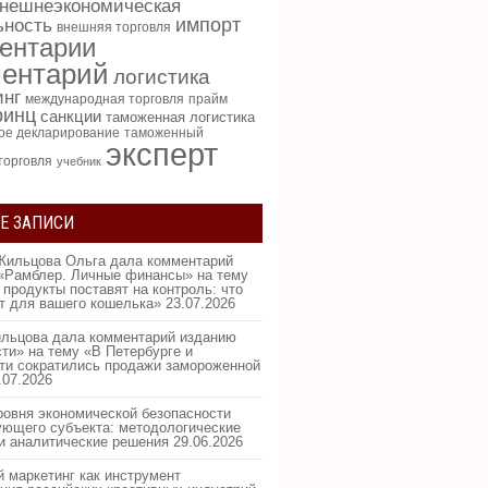
нешнеэкономическая
импорт
ьность
внешняя торговля
ентарии
ентарий
логистика
инг
международная торговля
прайм
ринц
санкции
таможенная логистика
ое декларирование
таможенный
эксперт
торговля
учебник
Е ЗАПИСИ
Жильцова Ольга дала комментарий
«Рамблер. Личные финансы» на тему
 продукты поставят на контроль: что
ит для вашего кошелька»
23.07.2026
льцова дала комментарий изданию
ти» на тему «В Петербурге и
ти сократились продажи замороженной
.07.2026
ровня экономической безопасности
ующего субъекта: методологические
и аналитические решения
29.06.2026
 маркетинг как инструмент