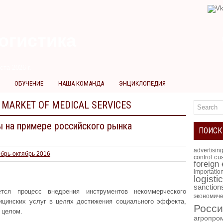
огистика
ста 2026 г.
ОБУЧЕНИЕ
НАША КОМАНДА
ЭНЦИКЛОПЕДИЯ
 MARKET OF MEDICAL SERVICES
 на примере российского рынка
ПОИСК
advertisin
ябрь-октябрь 2016
cus
control
foreign
importatio
logisti
sanction
ется процесс внедрения инструментов некоммерческого
экономиче
ицинских услуг в целях достижения социального эффекта,
Росси
 целом.
агропро