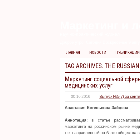
Маркетинг и л
научно-практический журнал
Доброе утро! Сегодня
Воскресенье 9 авгу
ГЛАВНАЯ
НОВОСТИ
ПУБЛИКАЦИИ
TAG ARCHIVES:
THE RUSSIAN
Маркетинг социальной сферы
медицинских услуг
30.10.2016
Выпуск №5(7) за сент
Анастасия Евгеньевна Зайцева
Аннотация
: в статье рассматрива
маркетинга на российском рынке мед
т.е. направленный на благо общества в