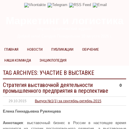
Маркетинг и логистика
научно-практический журнал
Доброй ночи! Сегодня
Понедельник 10 августа 2026 г.
ГЛАВНАЯ
НОВОСТИ
ПУБЛИКАЦИИ
ОБУЧЕНИЕ
НАША КОМАНДА
ЭНЦИКЛОПЕДИЯ
TAG ARCHIVES:
УЧАСТИЕ В ВЫСТАВКЕ
Стратегия выставочной деятельности
0
промышленного предприятия в перспективе
29.10.2015
Выпуск №1(1) за сентябрь-октябрь 2015
Елена Геннадьевна Румянцева
Аннотация
: выставочный бизнес в России в настоящее время
находится на стадии поступательного развития, а выставочные