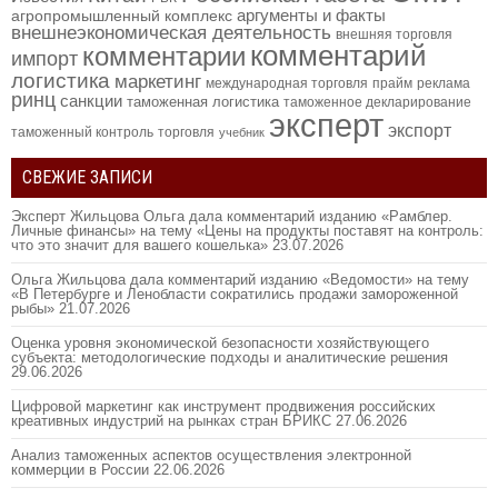
аргументы и факты
агропромышленный комплекс
внешнеэкономическая деятельность
внешняя торговля
комментарий
комментарии
импорт
логистика
маркетинг
международная торговля
прайм
реклама
ринц
санкции
таможенная логистика
таможенное декларирование
эксперт
экспорт
таможенный контроль
торговля
учебник
СВЕЖИЕ ЗАПИСИ
Эксперт Жильцова Ольга дала комментарий изданию «Рамблер.
Личные финансы» на тему «Цены на продукты поставят на контроль:
что это значит для вашего кошелька»
23.07.2026
Ольга Жильцова дала комментарий изданию «Ведомости» на тему
«В Петербурге и Ленобласти сократились продажи замороженной
рыбы»
21.07.2026
Оценка уровня экономической безопасности хозяйствующего
субъекта: методологические подходы и аналитические решения
29.06.2026
Цифровой маркетинг как инструмент продвижения российских
креативных индустрий на рынках стран БРИКС
27.06.2026
Анализ таможенных аспектов осуществления электронной
коммерции в России
22.06.2026