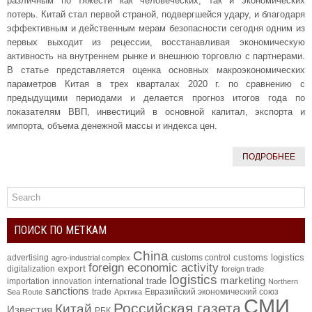
различным по тяжести как человеческих, так и экономических
потерь. Китай стал первой страной, подвергшейся удару, и благодаря
эффективным и действенным мерам безопасности сегодня одним из
первых выходит из рецессии, восстанавливая экономическую
активность на внутреннем рынке и внешнюю торговлю с партнерами.
В статье представляется оценка основных макроэкономических
параметров Китая в трех кварталах 2020 г. по сравнению с
предыдущими периодами и делается прогноз итогов года по
показателям ВВП, инвестиций в основной капитал, экспорта и
импорта, объема денежной массы и индекса цен.
ПОДРОБНЕЕ
ПОИСК ПО МЕТКАМ
China
customs logistics
advertising
customs control
agro-industrial complex
foreign economic activity
export
digitalization
foreign trade
logistics
marketing
international trade
importation
innovation
Northern
sanctions
trade
Евразийский экономический союз
Sea Route
Арктика
СМИ
Российская газета
Китай
Известия
РБК