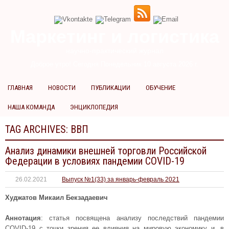
Маркетинг и логистика
научно-практический журнал
Доброе утро! Сегодня
Понедельник 10 августа 2026 г.
ГЛАВНАЯ
НОВОСТИ
ПУБЛИКАЦИИ
ОБУЧЕНИЕ
НАША КОМАНДА
ЭНЦИКЛОПЕДИЯ
TAG ARCHIVES:
ВВП
Анализ динамики внешней торговли Российской
Федерации в условиях пандемии COVID-19
26.02.2021
Выпуск №1(33) за январь-февраль 2021
Худжатов Микаил Бекзадаевич
Аннотация
: статья посвящена анализу последствий пандемии
COVID-19 с точки зрения ее влияния на мировую экономику и, в